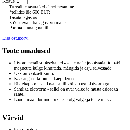
Kogus
Turvaline tasuta kohaletoimetamine
*tellides üle 600 EUR
Tasuta tagastus
365 päeva raha tagasi võimalus
Parima hinna garantii
Lisa ostukorvi
Toote omadused
Lisage metallist uksekatted - saate neile joonistada, fotosid
magnetite külge kinnitada, mängida ja asju salvestada.
Uks on vaikselt kinni.
Kaasaegsed kummist käepidemed.
Riidekapp on saadaval sahtli või lauaga platvormiga.
Sahtliga platvorm - sellel on avar valge ja musta esiosaga
sahtel.
Lauda maandumine - üks esikülg valge ja teine ​​must.
Värvid
kapp - valge