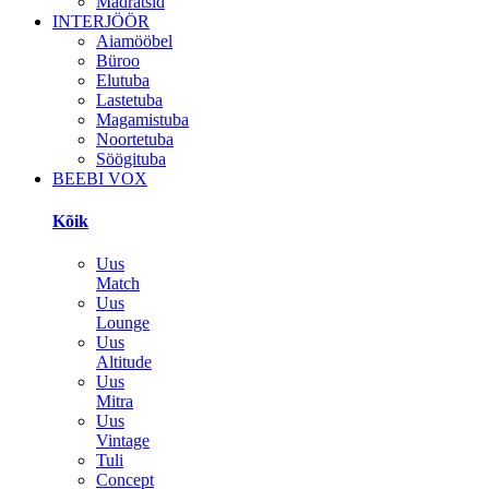
Madratsid
INTERJÖÖR
Aiamööbel
Büroo
Elutuba
Lastetuba
Magamistuba
Noortetuba
Söögituba
BEEBI VOX
Kõik
Uus
Match
Uus
Lounge
Uus
Altitude
Uus
Mitra
Uus
Vintage
Tuli
Concept