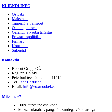
KLIENDI INFO
Ostuabi
Maksmine
Tarneag ja transport
Ostutingimused
Garantii ja kauba tagastus
Privaatsuspoliitika
Firmast
Kontaktid
Salongid
Kontaktid
Redcut Grupp OÜ
Reg. nr. 11534911
Peterburi tee 46, Tallinn, 11415
Tel
+372 6730822
Email:
info@voxmoobel.ee
Miks meie?
100% turvaline ostukoht
Maksa sularahas, panga ülekandega või kaardiga