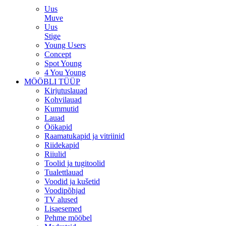
Uus
Muve
Uus
Stige
Young Users
Concept
Spot Young
4 You Young
MÖÖBLI TÜÜP
Kirjutuslauad
Kohvilauad
Kummutid
Lauad
Öökapid
Raamatukapid ja vitriinid
Riidekapid
Riiulid
Toolid ja tugitoolid
Tualettlauad
Voodid ja kušetid
Voodipõhjad
TV alused
Lisaesemed
Pehme mööbel