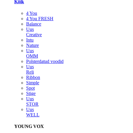
Kõik
4 You
4 You FRESH
Balance
Uus
Creative
Intu
Nature
Uus
OMM
Polsterdatud voodid
Uus
Reli
Ribbon
Simple
Spot
Stige
Uus
STOR
Uus
WELL
YOUNG VOX