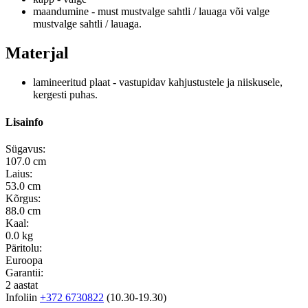
maandumine - must mustvalge sahtli / lauaga või valge
mustvalge sahtli / lauaga.
Materjal
lamineeritud plaat - vastupidav kahjustustele ja niiskusele,
kergesti puhas.
Lisainfo
Sügavus:
107.0 cm
Laius:
53.0 cm
Kõrgus:
88.0 cm
Kaal:
0.0 kg
Päritolu:
Euroopa
Garantii:
2 aastat
Infoliin
+372 6730822
(10.30-19.30)