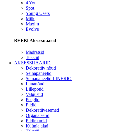
4 You
Spot
Young Users
Milk
Maxim
Evolve
BEEBI Aksessuaarid
Madratsid
Tekstiil
AKSESSUAARID
Dekoratiiv nõud
Seinapaneelid
Seinapaneelid LINERIO
Lauanõud
Lillepotid
Valgustid
Peeglid
Pildid
Dekoratiivesemed
Organaiserid
Pildiraamid
Küünlajalad