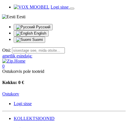
Logi sisse
Eesti
Русский
English
Suomi
Otsi:
ametlik esindaja:
0
Ostukorvis pole tooteid
Kokku:
0 €
Ostukorv
Logi sisse
KOLLEKTSIOONID