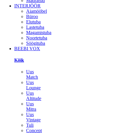
Madratsid
INTERJÖÖR
Aiamööbel
Büroo
Elutuba
Lastetuba
Magamistuba
Noortetuba
Söögituba
BEEBI VOX
Kõik
Uus
Match
Uus
Lounge
Uus
Altitude
Uus
Mitra
Uus
Vintage
Tuli
Concept