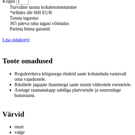
Kogus
Turvaline tasuta kohaletoimetamine
*tellides üle 600 EUR
Tasuta tagastus
365 päeva raha tagasi võimalus
Parima hinna garantii
Lisa ostukorvi
Toote omadused
Reguleeritava kõrgusega riiuleid saate kohandada vastavalt
oma vajadustele.
Riiulitele jagajate lisamisega saate ruumi väikestele esemetele.
Asetage raamatukapp sahtliga platvormile ja suurendage
hoiuruumi.
Värvid
must
valge