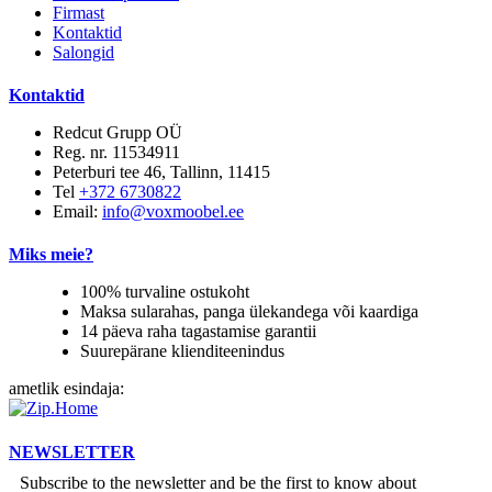
Firmast
Kontaktid
Salongid
Kontaktid
Redcut Grupp OÜ
Reg. nr. 11534911
Peterburi tee 46, Tallinn, 11415
Tel
+372 6730822
Email:
info@voxmoobel.ee
Miks meie?
100% turvaline ostukoht
Maksa sularahas, panga ülekandega või kaardiga
14 päeva raha tagastamise garantii
Suurepärane klienditeenindus
ametlik esindaja:
NEWSLETTER
Subscribe to the newsletter and be the first to know about