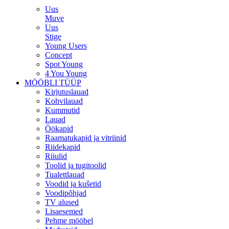
Uus
Muve
Uus
Stige
Young Users
Concept
Spot Young
4 You Young
MÖÖBLI TÜÜP
Kirjutuslauad
Kohvilauad
Kummutid
Lauad
Öökapid
Raamatukapid ja vitriinid
Riidekapid
Riiulid
Toolid ja tugitoolid
Tualettlauad
Voodid ja kušetid
Voodipõhjad
TV alused
Lisaesemed
Pehme mööbel