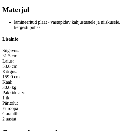
Materjal
lamineeritud plaat - vastupidav kahjustustele ja niiskusele,
kergesti puhas.
Lisainfo
Sügavus:
31.5 cm
Laius:
53.0 cm
Kõrgus:
159.0 cm
Kaal:
30.0 kg
Pakkide arv:
1 tk
Päritolu:
Euroopa
Garantii:
2 aastat