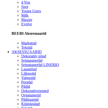
4 You
Spot
Young Users
Milk
Maxim
Evolve
BEEBI Aksessuaarid
Madratsid
Tekstiil
AKSESSUAARID
Dekoratiiv nõud
Seinapaneelid
Seinapaneelid LINERIO
Lauanõud
Lillepotid
Valgustid
Peeglid
Pildid
Dekoratiivesemed
Organaiserid
Pildiraamid
Küünlajalad