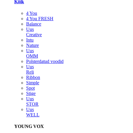
Kõik
4 You
4 You FRESH
Balance
Uus
Creative
Intu
Nature
Uus
OMM
Polsterdatud voodid
Uus
Reli
Ribbon
Simple
Spot
Stige
Uus
STOR
Uus
WELL
YOUNG VOX