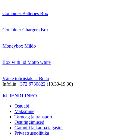
Container Batteries Box
Container Chargers Box
Moneybox Mildo
Box with lid Motto white
Väike tööriistakast Bello
Infoliin
+372 6730822
(10.30-19.30)
KLIENDI INFO
Ostuabi
Maksmine
Tarneag ja transport
Ostutingimused
Garantii ja kauba tagastus
Privaatsuspoliitika