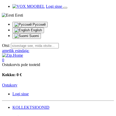
Logi sisse
Eesti
Русский
English
Suomi
Otsi:
ametlik esindaja:
0
Ostukorvis pole tooteid
Kokku:
0 €
Ostukorv
Logi sisse
KOLLEKTSIOONID