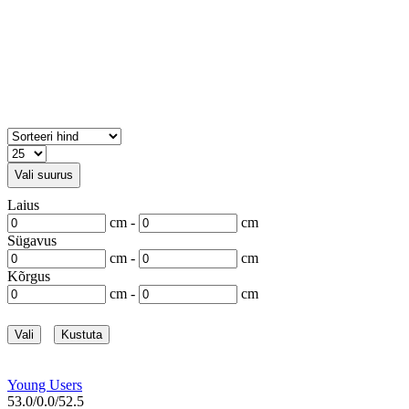
Vali suurus
Laius
cm -
cm
Sügavus
cm -
cm
Kõrgus
cm -
cm
Vali
Kustuta
Young Users
53.0/0.0/52.5