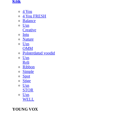
Kõik
4 You
4 You FRESH
Balance
Uus
Creative
Intu
Nature
Uus
OMM
Polsterdatud voodid
Uus
Reli
Ribbon
Simple
Spot
Stige
Uus
STOR
Uus
WELL
YOUNG VOX