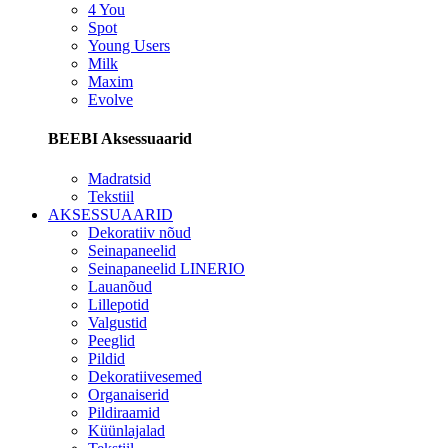
4 You
Spot
Young Users
Milk
Maxim
Evolve
BEEBI Aksessuaarid
Madratsid
Tekstiil
AKSESSUAARID
Dekoratiiv nõud
Seinapaneelid
Seinapaneelid LINERIO
Lauanõud
Lillepotid
Valgustid
Peeglid
Pildid
Dekoratiivesemed
Organaiserid
Pildiraamid
Küünlajalad