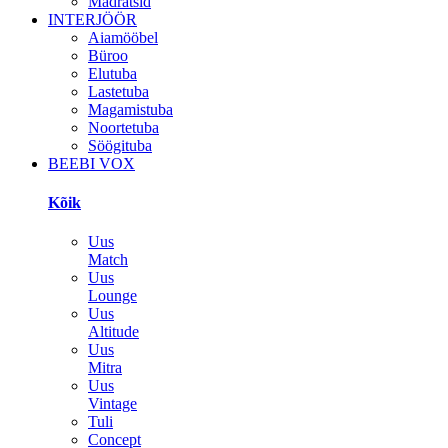
Madratsid
INTERJÖÖR
Aiamööbel
Büroo
Elutuba
Lastetuba
Magamistuba
Noortetuba
Söögituba
BEEBI VOX
Kõik
Uus
Match
Uus
Lounge
Uus
Altitude
Uus
Mitra
Uus
Vintage
Tuli
Concept