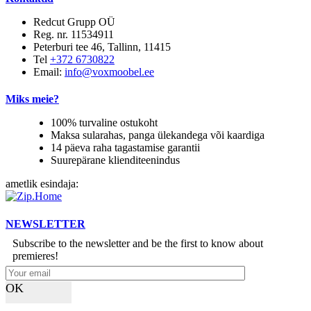
Redcut Grupp OÜ
Reg. nr. 11534911
Peterburi tee 46, Tallinn, 11415
Tel
+372 6730822
Email:
info@voxmoobel.ee
Miks meie?
100% turvaline ostukoht
Maksa sularahas, panga ülekandega või kaardiga
14 päeva raha tagastamise garantii
Suurepärane klienditeenindus
ametlik esindaja:
NEWSLETTER
Subscribe to the newsletter and be the first to know about
premieres!
OK