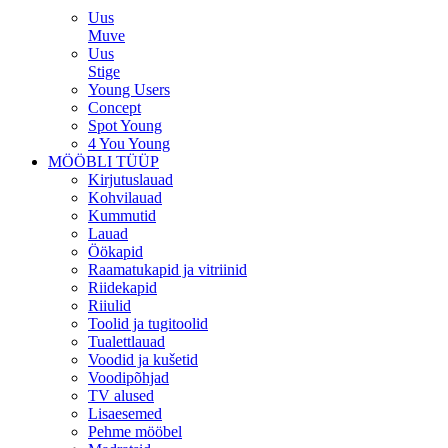
Uus
Muve
Uus
Stige
Young Users
Concept
Spot Young
4 You Young
MÖÖBLI TÜÜP
Kirjutuslauad
Kohvilauad
Kummutid
Lauad
Öökapid
Raamatukapid ja vitriinid
Riidekapid
Riiulid
Toolid ja tugitoolid
Tualettlauad
Voodid ja kušetid
Voodipõhjad
TV alused
Lisaesemed
Pehme mööbel