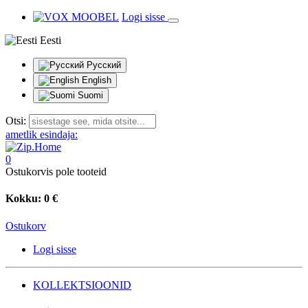
Logi sisse
Eesti
Русский
English
Suomi
Otsi:
ametlik esindaja:
0
Ostukorvis pole tooteid
Kokku:
0 €
Ostukorv
Logi sisse
KOLLEKTSIOONID