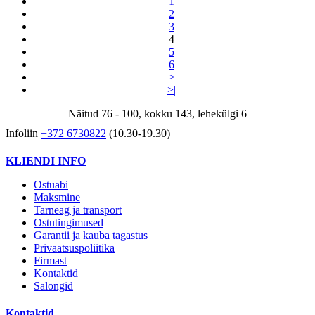
1
2
3
4
5
6
>
>|
Näitud 76 - 100, kokku 143, lehekülgi 6
Infoliin
+372 6730822
(10.30-19.30)
KLIENDI INFO
Ostuabi
Maksmine
Tarneag ja transport
Ostutingimused
Garantii ja kauba tagastus
Privaatsuspoliitika
Firmast
Kontaktid
Salongid
Kontaktid