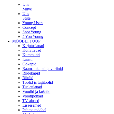
Uus
Muve
Uus
Stige
Young Users
Concept
Spot Young
4 You Young
MÖÖBLI TÜÜP
Kirjutuslauad
Kohvilauad
Kummutid
Lauad
Öökapid
Raamatukapid ja vitriinid
Riidekapid
Riiulid
Toolid ja tugitoolid
Tualettlauad
Voodid ja kušetid
Voodipõhjad
TV alused
Lisaesemed
Pehme mööbel