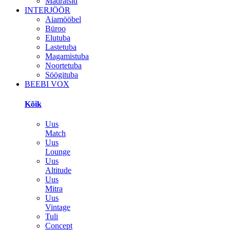
Madratsid
INTERJÖÖR
Aiamööbel
Büroo
Elutuba
Lastetuba
Magamistuba
Noortetuba
Söögituba
BEEBI VOX
Kõik
Uus
Match
Uus
Lounge
Uus
Altitude
Uus
Mitra
Uus
Vintage
Tuli
Concept