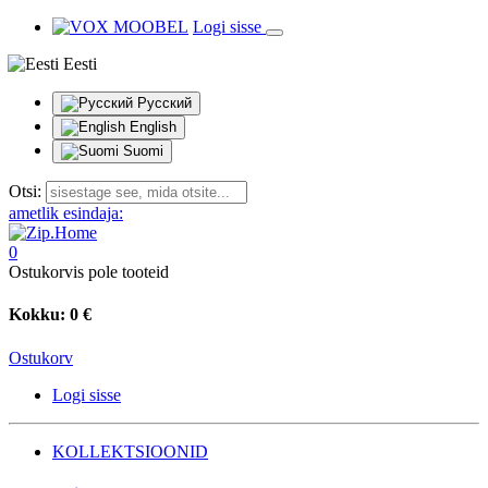
Logi sisse
Eesti
Русский
English
Suomi
Otsi:
ametlik esindaja:
0
Ostukorvis pole tooteid
Kokku:
0 €
Ostukorv
Logi sisse
KOLLEKTSIOONID