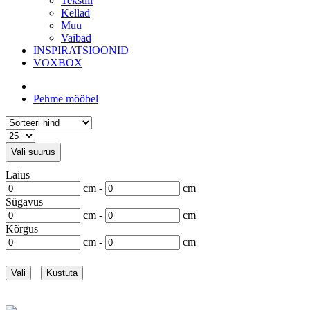
Tekstiil
Kellad
Muu
Vaibad
INSPIRATSIOONID
VOXBOX
Pehme mööbel
Vali suurus
Laius
cm -
cm
Sügavus
cm -
cm
Kõrgus
cm -
cm
Vali
Kustuta