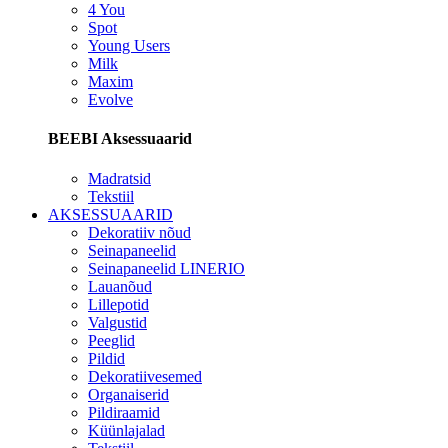
4 You
Spot
Young Users
Milk
Maxim
Evolve
BEEBI Aksessuaarid
Madratsid
Tekstiil
AKSESSUAARID
Dekoratiiv nõud
Seinapaneelid
Seinapaneelid LINERIO
Lauanõud
Lillepotid
Valgustid
Peeglid
Pildid
Dekoratiivesemed
Organaiserid
Pildiraamid
Küünlajalad