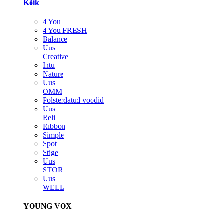
Kõik
4 You
4 You FRESH
Balance
Uus
Creative
Intu
Nature
Uus
OMM
Polsterdatud voodid
Uus
Reli
Ribbon
Simple
Spot
Stige
Uus
STOR
Uus
WELL
YOUNG VOX