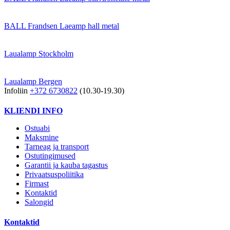
BALL Frandsen Laeamp hall metal
Laualamp Stockholm
Laualamp Bergen
Infoliin
+372 6730822
(10.30-19.30)
KLIENDI INFO
Ostuabi
Maksmine
Tarneag ja transport
Ostutingimused
Garantii ja kauba tagastus
Privaatsuspoliitika
Firmast
Kontaktid
Salongid
Kontaktid