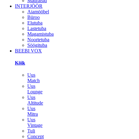
Madratsid
INTERJÖÖR
Aiamööbel
Büroo
Elutuba
Lastetuba
Magamistuba
Noortetuba
Söögituba
BEEBI VOX
Kõik
Uus
Match
Uus
Lounge
Uus
Altitude
Uus
Mitra
Uus
Vintage
Tuli
Concept