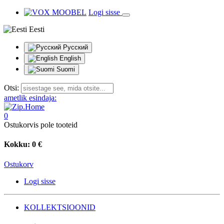
Logi sisse
Eesti
Русский
English
Suomi
Otsi:
ametlik esindaja:
0
Ostukorvis pole tooteid
Kokku:
0 €
Ostukorv
Logi sisse
KOLLEKTSIOONID