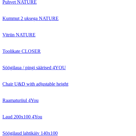
Puhvet NATURE
Kummut 2 uksega NATURE
Vitriin NATURE
Toolikate CLOSER
Söögilaua / pingi säärised 4YOU
Chair U&D with adjustable height
Raamaturiiul 4You
Laud 200x100 4You
Söögilaud lahtikäiv 140x100