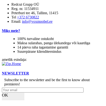
Redcut Grupp OÜ
Reg. nr. 11534911
Peterburi tee 46, Tallinn, 11415
Tel
+372 6730822
Email:
info@voxmoobel.ee
Miks meie?
100% turvaline ostukoht
Maksa sularahas, panga ülekandega või kaardiga
14 päeva raha tagastamise garantii
Suurepärane klienditeenindus
ametlik esindaja:
NEWSLETTER
Subscribe to the newsletter and be the first to know about
premieres!
OK