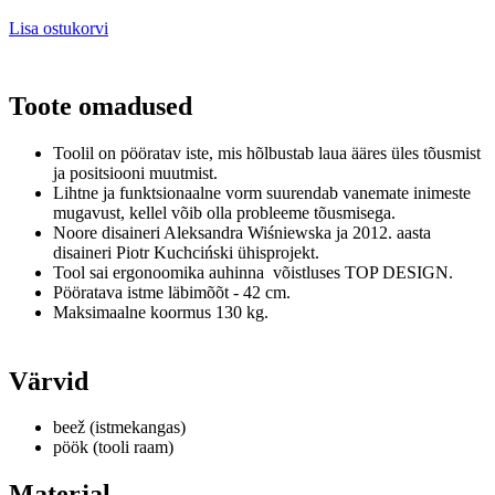
Lisa ostukorvi
Toote omadused
Toolil on pööratav iste, mis hõlbustab laua ääres üles tõusmist
ja positsiooni muutmist.
Lihtne ja funktsionaalne vorm suurendab vanemate inimeste
mugavust, kellel võib olla probleeme tõusmisega.
Noore disaineri Aleksandra Wiśniewska ja 2012. aasta
disaineri Piotr Kuchciński ühisprojekt.
Tool sai ergonoomika auhinna võistluses TOP DESIGN.
Pööratava istme läbimõõt - 42 cm.
Maksimaalne koormus 130 kg.
Värvid
beež (istmekangas)
pöök (tooli raam)
Materjal