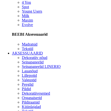
4 You
Spot
Young Users
Milk
Maxim
Evolve
BEEBI Aksessuaarid
Madratsid
Tekstiil
AKSESSUAARID
Dekoratiiv nõud
Seinapaneelid
Seinapaneelid LINERIO
Lauanõud
Lillepotid
Valgustid
Peeglid
Pildid
Dekoratiivesemed
Organaiserid
Pildiraamid
Küünlajalad