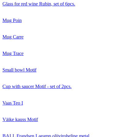
Glass for red wine Rubin, set of 6pcs.
Mug Poin
Mug Carre
Mug Trace
Small bowl Motif
Cup with saucer Motif - set of 2pcs.
Vaas Teo I
Väike kauss Motif
BALL Frandsen Laeamp oliiviroheline metal