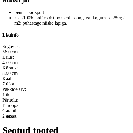
raam - pöökpuit
iste -100% polüestrist polsterduskangaga;
kogumass 280g /
m2;
puhastage niiske lapiga.
Lisainfo
Sügavus:
56.0 cm
Laius:
45.0 cm
Kõrgus:
82.0 cm
Kaal:
7.0 kg
Pakkide arv:
1 tk
Päritolu:
Euroopa
Garantii:
2 aastat
Seotud tooted