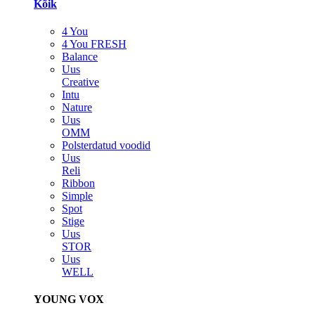
Kõik
4 You
4 You FRESH
Balance
Uus
Creative
Intu
Nature
Uus
OMM
Polsterdatud voodid
Uus
Reli
Ribbon
Simple
Spot
Stige
Uus
STOR
Uus
WELL
YOUNG VOX