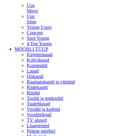
Uus
Muve
Uus
Stige
Young Users
Concept
Spot Young
4 You Young
MÖÖBLI TÜÜP
Kirjutuslauad
Kohvilauad
Kummutid
Lauad
Öökapid
Raamatukapid ja vitriinid
Riidekapid
Riiulid
Toolid ja tugitoolid
Tualettlauad
Voodid ja kušetid
Voodipõhjad
TV alused
Lisaesemed
Pehme mööbel