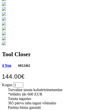
Tool Closer
4 You
6012462
144.00€
Kogus
Turvaline tasuta kohaletoimetamine
*tellides üle 600 EUR
Tasuta tagastus
365 päeva raha tagasi võimalus
Parima hinna garantii