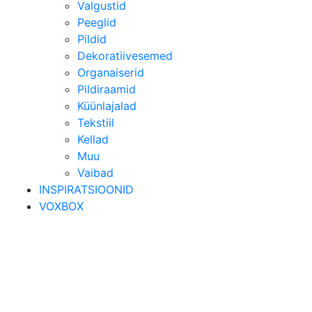
Valgustid
Peeglid
Pildid
Dekoratiivesemed
Organaiserid
Pildiraamid
Küünlajalad
Tekstiil
Kellad
Muu
Vaibad
INSPIRATSIOONID
VOXBOX