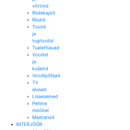
vitriinid
Riidekapid
Riiulid
Toolid
ja
tugitoolid
Tualettlauad
Voodid
ja
kušetid
Voodipõhjad
TV
alused
Lisaesemed
Pehme
mööbel
Madratsid
INTERJÖÖR