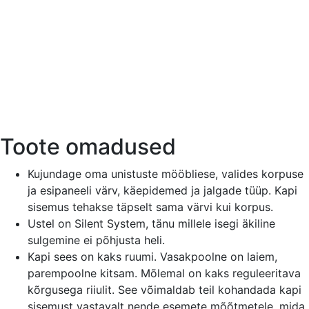
Toote omadused
Kujundage oma unistuste mööbliese, valides korpuse
ja esipaneeli värv, käepidemed ja jalgade tüüp. Kapi
sisemus tehakse täpselt sama värvi kui korpus.
Ustel on Silent System, tänu millele isegi äkiline
sulgemine ei põhjusta heli.
Kapi sees on kaks ruumi. Vasakpoolne on laiem,
parempoolne kitsam. Mõlemal on kaks reguleeritava
kõrgusega riiulit. See võimaldab teil kohandada kapi
sisemust vastavalt nende esemete mõõtmetele, mida