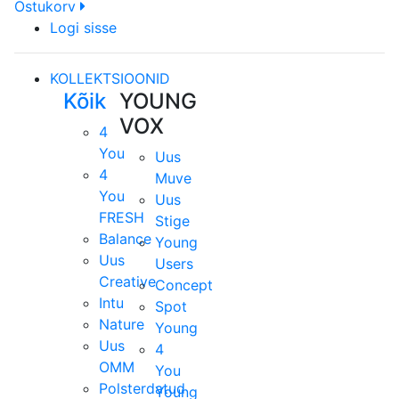
Ostukorv
Logi sisse
KOLLEKTSIOONID
Kõik
YOUNG
VOX
4
You
Uus
4
Muve
You
Uus
FRESH
Stige
Balance
Young
Uus
Users
Creative
Concept
Intu
Spot
Nature
Young
Uus
4
OMM
You
Polsterdatud
Young