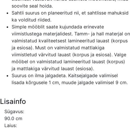
soovite seal hoida.
Sahtli suurus on planeeritud nii, et sahtlisse mahuksid
ka volditud riided.
Simple mööblit saate kujundada erinevate
viimistlustega materjalidest. Tamm- ja hall materjal on
valmistatud kvaliteetsest lamineeritud lauast (korpus
ja esiosa). Must on valmistatud mattlakiga
viimistletud värvitud lauast (korpus ja esiosa). Valge
mööbel on valmistatud lamineeritud lauast (korpus)
ja mattlakiga värvitud lauast (esiosa).
Suurus on ilma jalgadeta. Kaitsejalgade valimisel
lisada kõrgusele 1 cm, muude jalgade valimisel 9 cm.
Lisainfo
Sügavus:
90.0 cm
Laius: