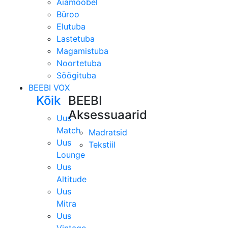
Aiamööbel
Büroo
Elutuba
Lastetuba
Magamistuba
Noortetuba
Söögituba
BEEBI VOX
Kõik
BEEBI
Aksessuaarid
Uus
Match
Madratsid
Uus
Tekstiil
Lounge
Uus
Altitude
Uus
Mitra
Uus
Vintage