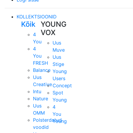
KOLLEKTSIOONID
Kõik
YOUNG
VOX
4
You
Uus
4
Muve
You
Uus
FRESH
Stige
Balance
Young
Uus
Users
Creative
Concept
Intu
Spot
Nature
Young
Uus
4
OMM
You
Polsterdatud
Young
voodid