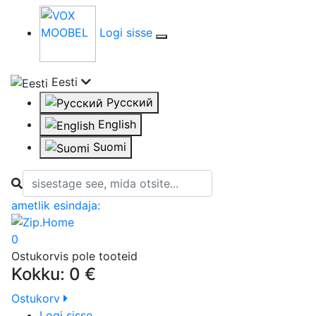
Logi sisse
Eesti
Русский
English
Suomi
Otsi:
ametlik esindaja:
0
Ostukorvis pole tooteid
Kokku:
0 €
Ostukorv
Logi sisse