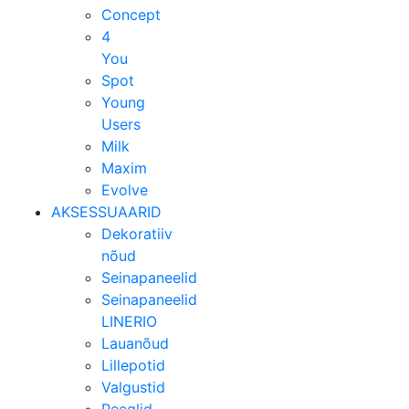
Concept
4
You
Spot
Young
Users
Milk
Maxim
Evolve
AKSESSUAARID
Dekoratiiv
nõud
Seinapaneelid
Seinapaneelid
LINERIO
Lauanõud
Lillepotid
Valgustid
Peeglid