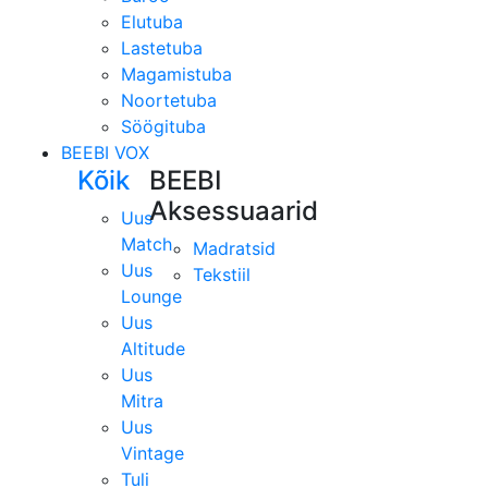
Elutuba
Lastetuba
Magamistuba
Noortetuba
Söögituba
BEEBI VOX
Kõik
BEEBI
Aksessuaarid
Uus
Match
Madratsid
Uus
Tekstiil
Lounge
Uus
Altitude
Uus
Mitra
Uus
Vintage
Tuli