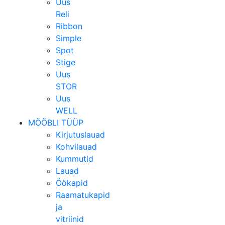
Uus
Reli
Ribbon
Simple
Spot
Stige
Uus
STOR
Uus
WELL
MÖÖBLI TÜÜP
Kirjutuslauad
Kohvilauad
Kummutid
Lauad
Öökapid
Raamatukapid
ja
vitriinid