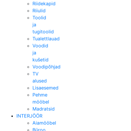
Riidekapid
Riiulid
Toolid
ja
tugitoolid
Tualettlauad
Voodid
ja
kušetid
Voodipõhjad
TV
alused
Lisaesemed
Pehme
mööbel
Madratsid
INTERJÖÖR
Aiamööbel
Büroo