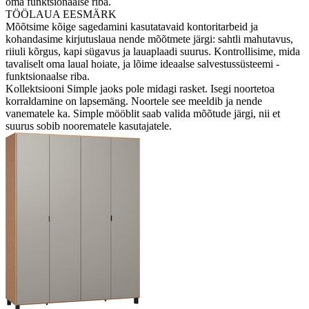
oma funktsionaalse riba.
TÖÖLAUA EESMÄRK
Mõõtsime kõige sagedamini kasutatavaid kontoritarbeid ja
kohandasime kirjutuslaua nende mõõtmete järgi: sahtli mahutavus,
riiuli kõrgus, kapi sügavus ja lauaplaadi suurus. Kontrollisime, mida
tavaliselt oma laual hoiate, ja lõime ideaalse salvestussüsteemi -
funktsionaalse riba.
Kollektsiooni Simple jaoks pole midagi rasket. Isegi noortetoa
korraldamine on lapsemäng. Noortele see meeldib ja nende
vanematele ka. Simple mööblit saab valida mõõtude järgi, nii et
suurus sobib noorematele kasutajatele.