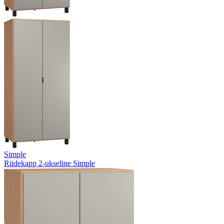
Simple
Riidekapp 2-ukseline Simple