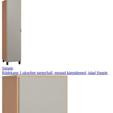
Simple
Riidekapp 1-ukseline tamm/hall, mustad käepidemed, jalad Simple