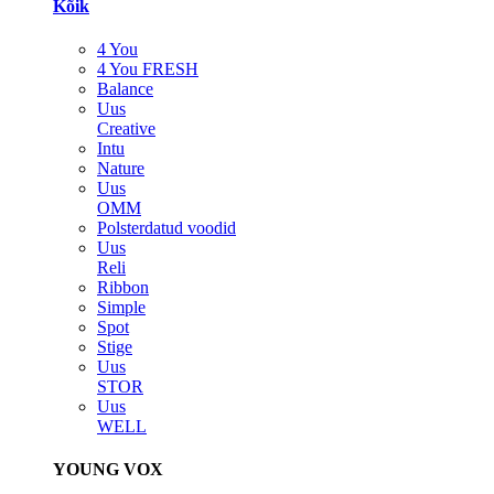
Kõik
4 You
4 You FRESH
Balance
Uus
Creative
Intu
Nature
Uus
OMM
Polsterdatud voodid
Uus
Reli
Ribbon
Simple
Spot
Stige
Uus
STOR
Uus
WELL
YOUNG VOX