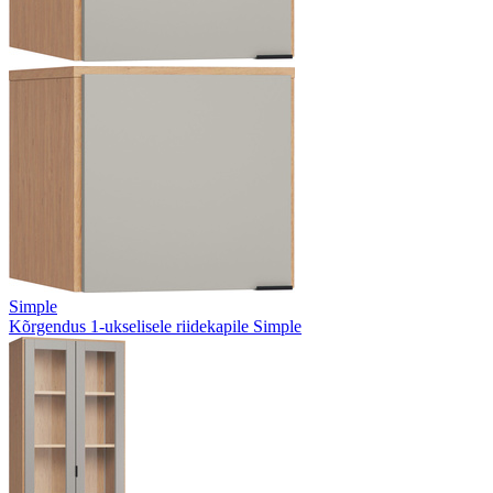
Simple
Kõrgendus 1-ukselisele riidekapile Simple