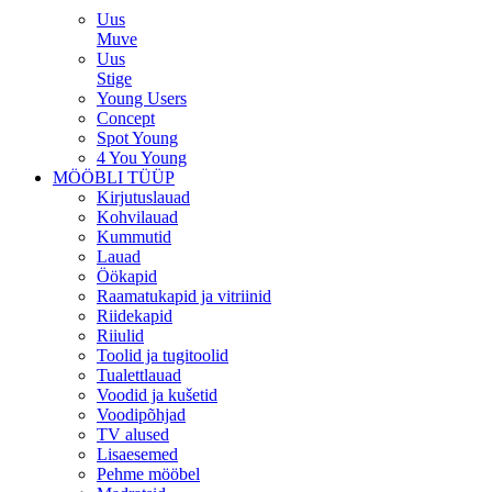
Uus
Muve
Uus
Stige
Young Users
Concept
Spot Young
4 You Young
MÖÖBLI TÜÜP
Kirjutuslauad
Kohvilauad
Kummutid
Lauad
Öökapid
Raamatukapid ja vitriinid
Riidekapid
Riiulid
Toolid ja tugitoolid
Tualettlauad
Voodid ja kušetid
Voodipõhjad
TV alused
Lisaesemed
Pehme mööbel