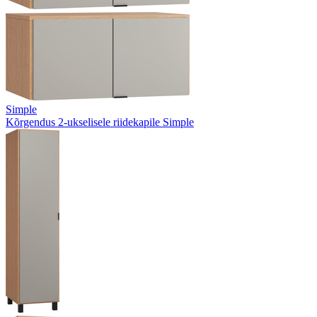
Simple
Kõrgendus 2-ukselisele riidekapile Simple