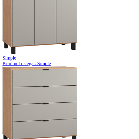
Simple
Kummut ustega . Simple