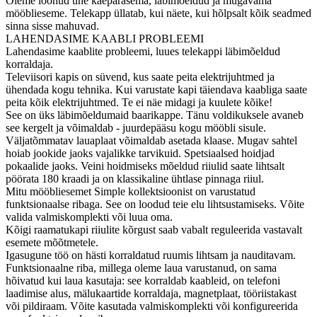
Oleme loonud ühe käepärasema, läbimõeldud ja mugavama
mööblieseme. Telekapp üllatab, kui näete, kui hõlpsalt kõik seadmed
sinna sisse mahuvad.
LAHENDASIME KAABLI PROBLEEMI
Lahendasime kaablite probleemi, luues telekappi läbimõeldud
korraldaja.
Televiisori kapis on süvend, kus saate peita elektrijuhtmed ja
ühendada kogu tehnika. Kui varustate kapi täiendava kaabliga saate
peita kõik elektrijuhtmed. Te ei näe midagi ja kuulete kõike!
See on üks läbimõeldumaid baarikappe. Tänu voldikuksele avaneb
see kergelt ja võimaldab - juurdepääsu kogu mööbli sisule.
Väljatõmmatav lauaplaat võimaldab asetada klaase. Mugav sahtel
hoiab jookide jaoks vajalikke tarvikuid. Spetsiaalsed hoidjad
pokaalide jaoks. Veini hoidmiseks mõeldud riiulid saate lihtsalt
pöörata 180 kraadi ja on klassikaline ühtlase pinnaga riiul.
Mitu mööbliesemet Simple kollektsioonist on varustatud
funktsionaalse ribaga. See on loodud teie elu lihtsustamiseks. Võite
valida valmiskomplekti või luua oma.
Kõigi raamatukapi riiulite kõrgust saab vabalt reguleerida vastavalt
esemete mõõtmetele.
Igasugune töö on hästi korraldatud ruumis lihtsam ja nauditavam.
Funktsionaalne riba, millega oleme laua varustanud, on sama
hõivatud kui laua kasutaja: see korraldab kaableid, on telefoni
laadimise alus, mälukaartide korraldaja, magnetplaat, tööriistakast
või pildiraam. Võite kasutada valmiskomplekti või konfigureerida