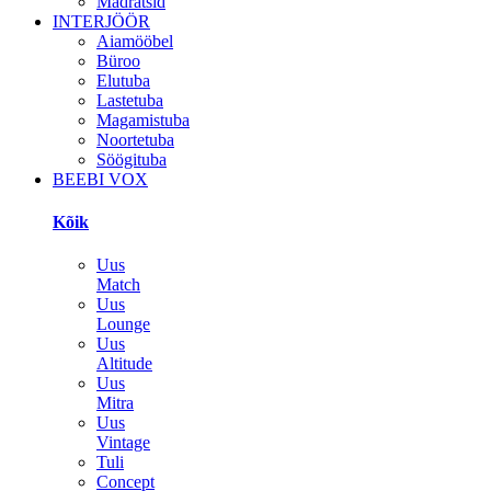
Madratsid
INTERJÖÖR
Aiamööbel
Büroo
Elutuba
Lastetuba
Magamistuba
Noortetuba
Söögituba
BEEBI VOX
Kõik
Uus
Match
Uus
Lounge
Uus
Altitude
Uus
Mitra
Uus
Vintage
Tuli
Concept