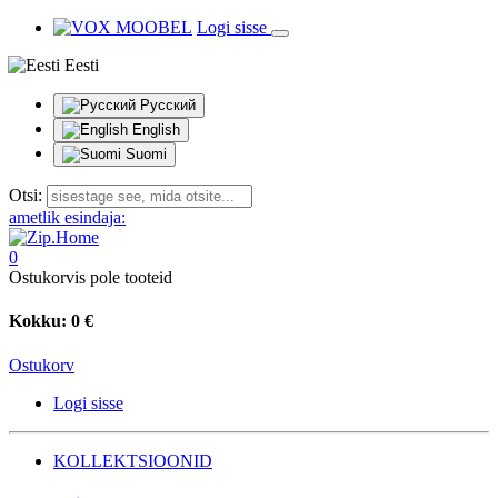
Logi sisse
Eesti
Русский
English
Suomi
Otsi:
ametlik esindaja:
0
Ostukorvis pole tooteid
Kokku:
0 €
Ostukorv
Logi sisse
KOLLEKTSIOONID