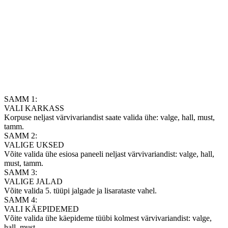
SAMM 1:
VALI KARKASS
Korpuse neljast värvivariandist saate valida ühe: valge, hall, must,
tamm.
SAMM 2:
VALIGE UKSED
Võite valida ühe esiosa paneeli neljast värvivariandist: valge, hall,
must, tamm.
SAMM 3:
VALIGE JALAD
Võite valida 5. tüüpi jalgade ja lisarataste vahel.
SAMM 4:
VALI KÄEPIDEMED
Võite valida ühe käepideme tüübi kolmest värvivariandist: valge,
hall, must.