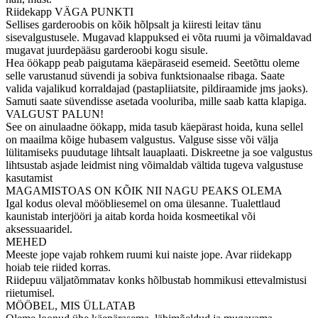
Riidekapp VÄGA PUNKTI
Sellises garderoobis on kõik hõlpsalt ja kiiresti leitav tänu
sisevalgustusele. Mugavad klappuksed ei võta ruumi ja võimaldavad
mugavat juurdepääsu garderoobi kogu sisule.
Hea öökapp peab paigutama käepäraseid esemeid. Seetõttu oleme
selle varustanud süvendi ja sobiva funktsionaalse ribaga. Saate
valida vajalikud korraldajad (pastapliiatsite, pildiraamide jms jaoks).
Samuti saate süvendisse asetada vooluriba, mille saab katta klapiga.
VALGUST PALUN!
See on ainulaadne öökapp, mida tasub käepärast hoida, kuna sellel
on maailma kõige hubasem valgustus. Valguse sisse või välja
lülitamiseks puudutage lihtsalt lauaplaati. Diskreetne ja soe valgustus
lihtsustab asjade leidmist ning võimaldab vältida tugeva valgustuse
kasutamist
MAGAMISTOAS ON KÕIK NII NAGU PEAKS OLEMA
Igal kodus oleval mööbliesemel on oma ülesanne. Tualettlaud
kaunistab interjööri ja aitab korda hoida kosmeetikal või
aksessuaaridel.
MEHED
Meeste jope vajab rohkem ruumi kui naiste jope. Avar riidekapp
hoiab teie riided korras.
Riidepuu väljatõmmatav konks hõlbustab hommikusi ettevalmistusi
riietumisel.
MÖÖBEL, MIS ÜLLATAB