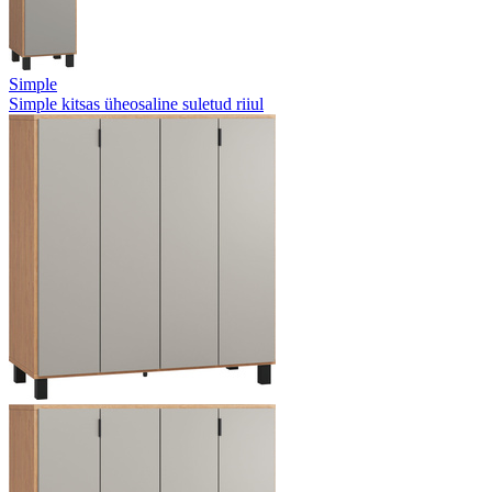
Simple
Simple kitsas üheosaline suletud riiul