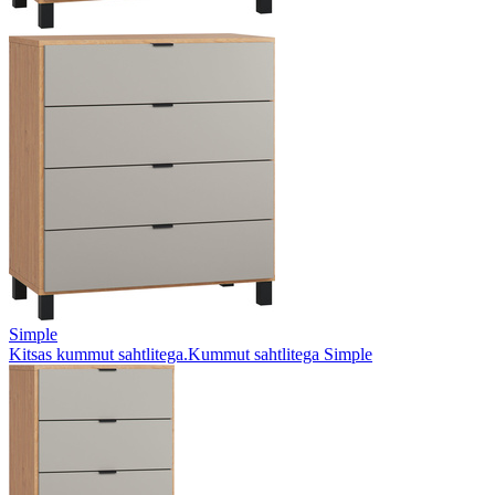
Simple
Kitsas kummut sahtlitega.Kummut sahtlitega Simple