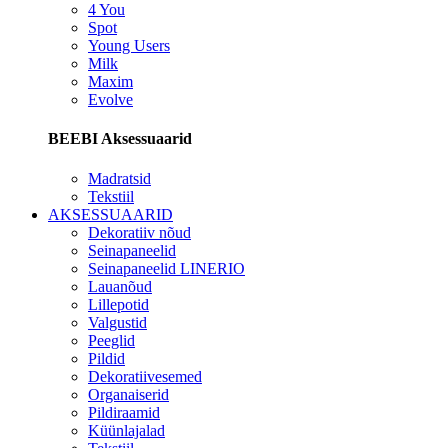
4 You
Spot
Young Users
Milk
Maxim
Evolve
BEEBI Aksessuaarid
Madratsid
Tekstiil
AKSESSUAARID
Dekoratiiv nõud
Seinapaneelid
Seinapaneelid LINERIO
Lauanõud
Lillepotid
Valgustid
Peeglid
Pildid
Dekoratiivesemed
Organaiserid
Pildiraamid
Küünlajalad