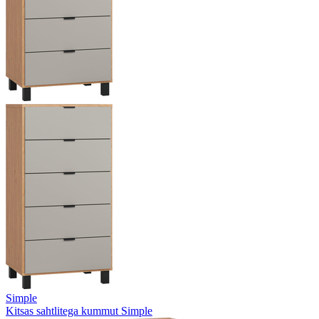
Simple
Kitsas sahtlitega kummut Simple