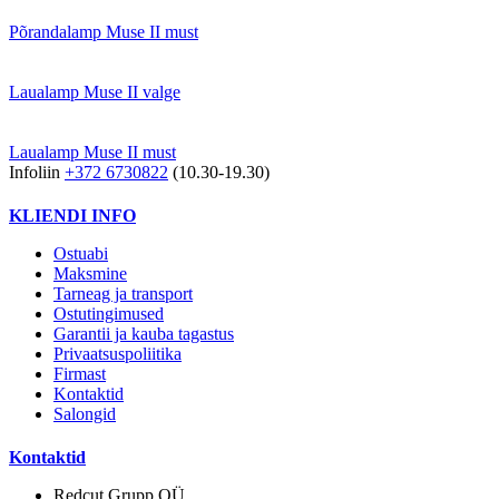
Põrandalamp Muse II must
Laualamp Muse II valge
Laualamp Muse II must
Infoliin
+372 6730822
(10.30-19.30)
KLIENDI INFO
Ostuabi
Maksmine
Tarneag ja transport
Ostutingimused
Garantii ja kauba tagastus
Privaatsuspoliitika
Firmast
Kontaktid
Salongid
Kontaktid
Redcut Grupp OÜ