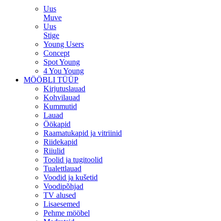
Uus
Muve
Uus
Stige
Young Users
Concept
Spot Young
4 You Young
MÖÖBLI TÜÜP
Kirjutuslauad
Kohvilauad
Kummutid
Lauad
Öökapid
Raamatukapid ja vitriinid
Riidekapid
Riiulid
Toolid ja tugitoolid
Tualettlauad
Voodid ja kušetid
Voodipõhjad
TV alused
Lisaesemed
Pehme mööbel