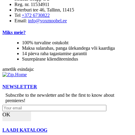
Reg. nr. 11534911
Peterburi tee 46, Tallinn, 11415
Tel
+372 6730822
Email:
info@voxmoobel.ee
Miks meie?
100% turvaline ostukoht
Maksa sularahas, panga ülekandega või kaardiga
14 päeva raha tagastamise garantii
Suurepärane klienditeenindus
ametlik esindaja:
NEWSLETTER
Subscribe to the newsletter and be the first to know about
premieres!
OK
LAADI KATALOOG