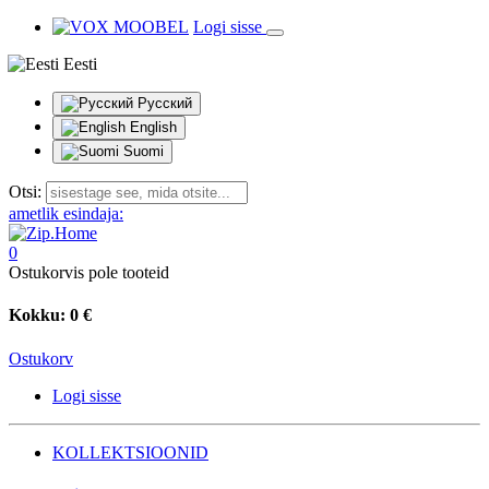
Logi sisse
Eesti
Русский
English
Suomi
Otsi:
ametlik esindaja:
0
Ostukorvis pole tooteid
Kokku:
0 €
Ostukorv
Logi sisse
KOLLEKTSIOONID