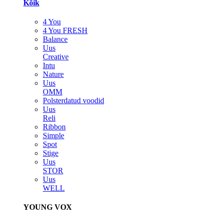
Kõik
4 You
4 You FRESH
Balance
Uus
Creative
Intu
Nature
Uus
OMM
Polsterdatud voodid
Uus
Reli
Ribbon
Simple
Spot
Stige
Uus
STOR
Uus
WELL
YOUNG VOX