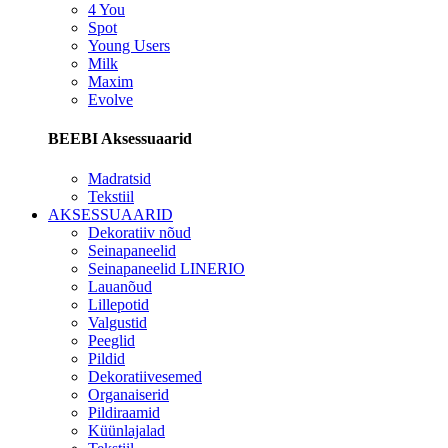
4 You
Spot
Young Users
Milk
Maxim
Evolve
BEEBI Aksessuaarid
Madratsid
Tekstiil
AKSESSUAARID
Dekoratiiv nõud
Seinapaneelid
Seinapaneelid LINERIO
Lauanõud
Lillepotid
Valgustid
Peeglid
Pildid
Dekoratiivesemed
Organaiserid
Pildiraamid
Küünlajalad