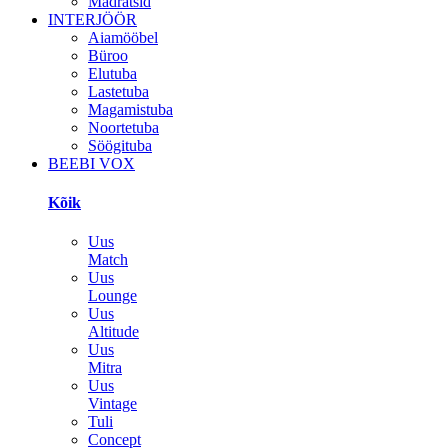
Madratsid
INTERJÖÖR
Aiamööbel
Büroo
Elutuba
Lastetuba
Magamistuba
Noortetuba
Söögituba
BEEBI VOX
Kõik
Uus
Match
Uus
Lounge
Uus
Altitude
Uus
Mitra
Uus
Vintage
Tuli
Concept