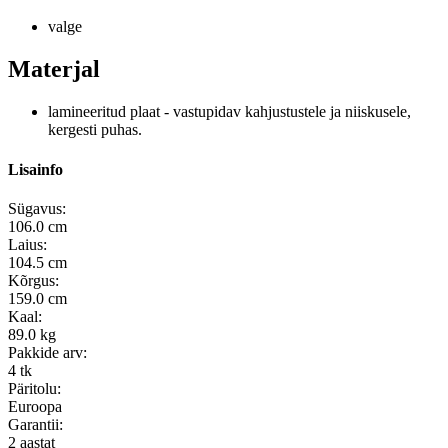
valge
Materjal
lamineeritud plaat - vastupidav kahjustustele ja niiskusele,
kergesti puhas.
Lisainfo
Sügavus:
106.0 cm
Laius:
104.5 cm
Kõrgus:
159.0 cm
Kaal:
89.0 kg
Pakkide arv:
4 tk
Päritolu:
Euroopa
Garantii:
2 aastat