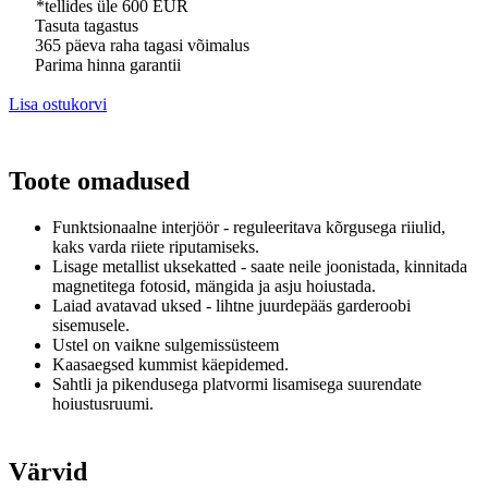
*tellides üle 600 EUR
Tasuta tagastus
365 päeva raha tagasi võimalus
Parima hinna garantii
Lisa ostukorvi
Toote omadused
Funktsionaalne interjöör - reguleeritava kõrgusega riiulid,
kaks varda riiete riputamiseks.
Lisage metallist uksekatted - saate neile joonistada, kinnitada
magnetitega fotosid, mängida ja asju hoiustada.
Laiad avatavad uksed - lihtne juurdepääs garderoobi
sisemusele.
Ustel on vaikne
sulgemissüsteem
Kaasaegsed kummist käepidemed.
Sahtli ja pikendusega platvormi lisamisega suurendate
hoiustusruumi.
Värvid