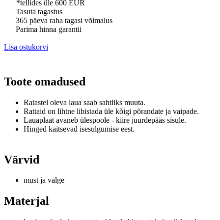
*tellides üle 600 EUR
Tasuta tagastus
365 päeva raha tagasi võimalus
Parima hinna garantii
Lisa ostukorvi
Toote omadused
Ratastel oleva laua saab sahtliks muuta.
Rattaid on lihtne libistada üle kõigi põrandate ja vaipade.
Lauaplaat avaneb ülespoole - kiire juurdepääs sisule.
Hinged kaitsevad isesulgumise eest.
Värvid
must ja valge
Materjal