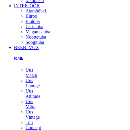
Madratsid
INTERJÖÖR
Aiamööbel
Büroo
Elutuba
Lastetuba
Magamistuba
Noortetuba
Söögituba
BEEBI VOX
Kõik
Uus
Match
Uus
Lounge
Uus
Altitude
Uus
Mitra
Uus
Vintage
Tuli
Concept