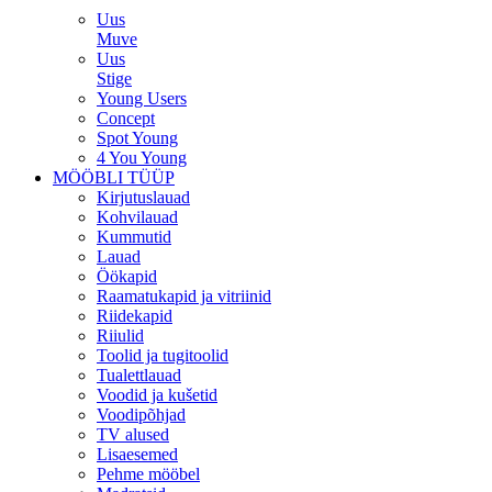
Uus
Muve
Uus
Stige
Young Users
Concept
Spot Young
4 You Young
MÖÖBLI TÜÜP
Kirjutuslauad
Kohvilauad
Kummutid
Lauad
Öökapid
Raamatukapid ja vitriinid
Riidekapid
Riiulid
Toolid ja tugitoolid
Tualettlauad
Voodid ja kušetid
Voodipõhjad
TV alused
Lisaesemed
Pehme mööbel