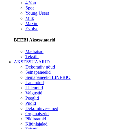
4 You
Spot
Young Users
Milk
Maxim
Evolve
BEEBI Aksessuaarid
Madratsid
Tekstiil
AKSESSUAARID
Dekoratiiv nõud
Seinapaneelid
Seinapaneelid LINERIO
Lauanõud
Lillepotid
Valgustid
Peeglid
Pildid
Dekoratiivesemed
Organaiserid
Pildiraamid
Küünlajalad