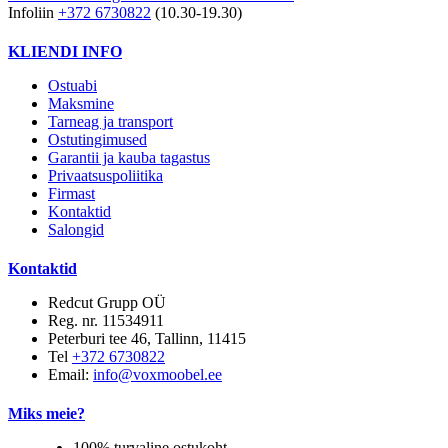
Infoliin
+372 6730822
(10.30-19.30)
KLIENDI INFO
Ostuabi
Maksmine
Tarneag ja transport
Ostutingimused
Garantii ja kauba tagastus
Privaatsuspoliitika
Firmast
Kontaktid
Salongid
Kontaktid
Redcut Grupp OÜ
Reg. nr. 11534911
Peterburi tee 46, Tallinn, 11415
Tel
+372 6730822
Email:
info@voxmoobel.ee
Miks meie?
100% turvaline ostukoht