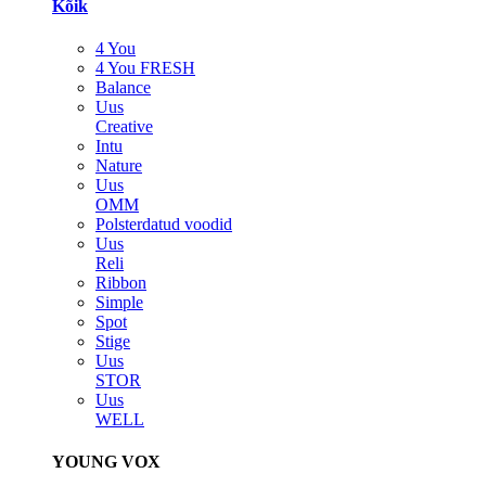
Kõik
4 You
4 You FRESH
Balance
Uus
Creative
Intu
Nature
Uus
OMM
Polsterdatud voodid
Uus
Reli
Ribbon
Simple
Spot
Stige
Uus
STOR
Uus
WELL
YOUNG VOX