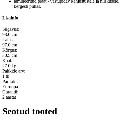
lamineeritud plaat - vastupidav kahjustustele ja niiskusele,
kergesti puhas.
Lisainfo
Sügavus:
93.0 cm
Laius:
97.0 cm
Kõrgus:
30.5 cm
Kaal:
27.0 kg
Pakkide arv:
1 tk
Päritolu:
Euroopa
Garantii:
2 aastat
Seotud tooted