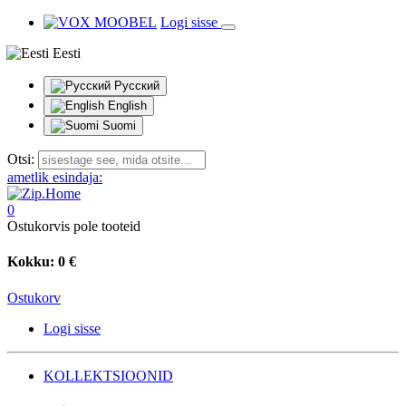
Logi sisse
Eesti
Русский
English
Suomi
Otsi:
ametlik esindaja:
0
Ostukorvis pole tooteid
Kokku:
0 €
Ostukorv
Logi sisse
KOLLEKTSIOONID