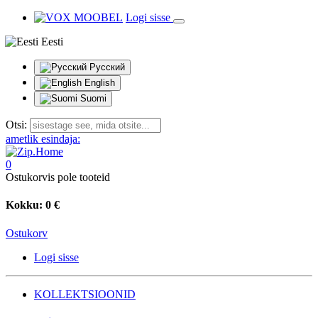
Logi sisse
Eesti
Русский
English
Suomi
Otsi:
ametlik esindaja:
0
Ostukorvis pole tooteid
Kokku:
0 €
Ostukorv
Logi sisse
KOLLEKTSIOONID