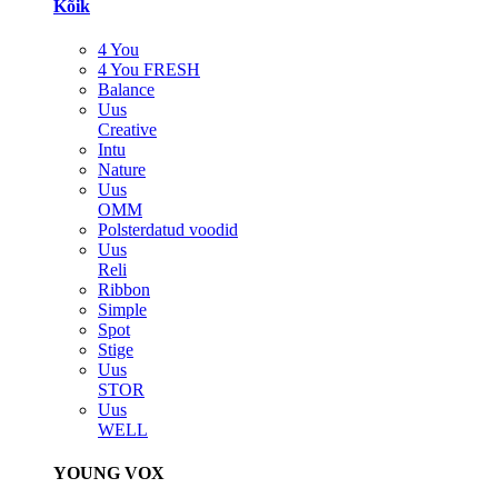
Kõik
4 You
4 You FRESH
Balance
Uus
Creative
Intu
Nature
Uus
OMM
Polsterdatud voodid
Uus
Reli
Ribbon
Simple
Spot
Stige
Uus
STOR
Uus
WELL
YOUNG VOX