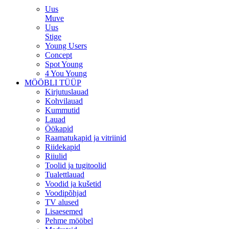
Uus
Muve
Uus
Stige
Young Users
Concept
Spot Young
4 You Young
MÖÖBLI TÜÜP
Kirjutuslauad
Kohvilauad
Kummutid
Lauad
Öökapid
Raamatukapid ja vitriinid
Riidekapid
Riiulid
Toolid ja tugitoolid
Tualettlauad
Voodid ja kušetid
Voodipõhjad
TV alused
Lisaesemed
Pehme mööbel