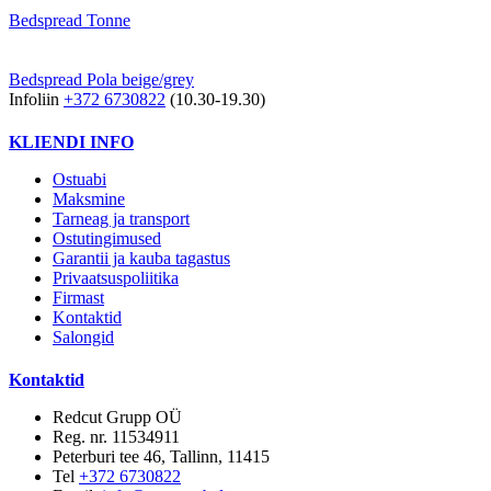
Bedspread Tonne
Bedspread Pola beige/grey
Infoliin
+372 6730822
(10.30-19.30)
KLIENDI INFO
Ostuabi
Maksmine
Tarneag ja transport
Ostutingimused
Garantii ja kauba tagastus
Privaatsuspoliitika
Firmast
Kontaktid
Salongid
Kontaktid
Redcut Grupp OÜ
Reg. nr. 11534911
Peterburi tee 46, Tallinn, 11415
Tel
+372 6730822