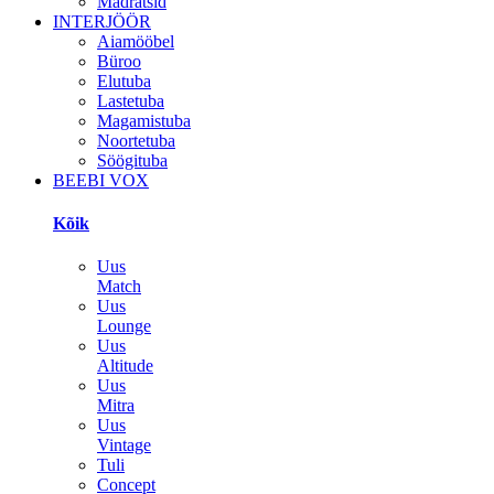
Madratsid
INTERJÖÖR
Aiamööbel
Büroo
Elutuba
Lastetuba
Magamistuba
Noortetuba
Söögituba
BEEBI VOX
Kõik
Uus
Match
Uus
Lounge
Uus
Altitude
Uus
Mitra
Uus
Vintage
Tuli
Concept