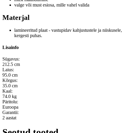
valge või must esiosa, mille vahel valida
Materjal
lamineeritud plaat - vastupidav kahjustustele ja niiskusele,
kergesti puhas.
Lisainfo
Sügavus:
212.5 cm
Laius:
95.0 cm
Kõrgus:
35.0 cm
Kaal:
74.0 kg
Päritolu:
Euroopa
Garantii:
2 aastat
Seotud tooted