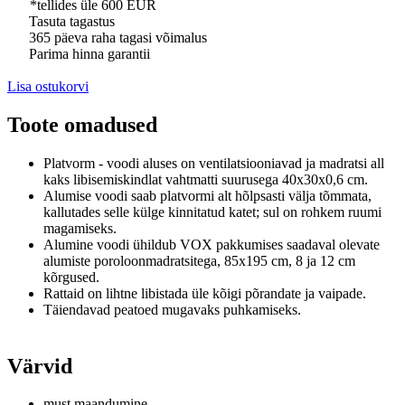
*tellides üle 600 EUR
Tasuta tagastus
365 päeva raha tagasi võimalus
Parima hinna garantii
Lisa ostukorvi
Toote omadused
Platvorm - voodi aluses on ventilatsiooniavad ja madratsi all
kaks libisemiskindlat vahtmatti suurusega 40x30x0,6 cm.
Alumise voodi saab platvormi alt hõlpsasti välja tõmmata,
kallutades selle külge kinnitatud katet;
sul on rohkem ruumi
magamiseks.
Alumine voodi ühildub VOX pakkumises saadaval olevate
alumiste poroloonmadratsitega, 85x195 cm, 8 ja 12 cm
kõrgused.
Rattaid on lihtne libistada üle kõigi põrandate ja vaipade.
Täiendavad peatoed mugavaks puhkamiseks.
Värvid
must maandumine