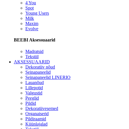
4 You
Spot
Young Users
Milk
Maxim
Evolve
BEEBI Aksessuaarid
Madratsid
Tekstiil
AKSESSUAARID
Dekoratiiv nõud
Seinapaneelid
Seinapaneelid LINERIO
Lauanõud
Lillepotid
Valgustid
Peeglid
Pildid
Dekoratiivesemed
Organaiserid
Pildiraamid
Küünlajalad