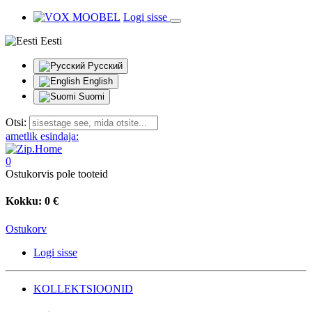
Logi sisse
Eesti
Русский
English
Suomi
Otsi:
ametlik esindaja:
0
Ostukorvis pole tooteid
Kokku:
0 €
Ostukorv
Logi sisse
KOLLEKTSIOONID