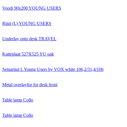
Voodi 90x200 YOUNG USERS
Riiul (L) YOUNG USERS
Underlay onto desk TRAVEL
Katteplaat 527X525 YU oak
Seinariiul L Young Users by VOX white 106,2/31,4/106
Metal overlayfor for desk front
Table lamp Collo
Table lamp Collo