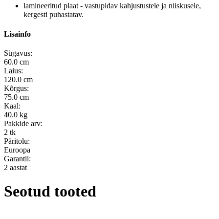
lamineeritud plaat - vastupidav kahjustustele ja niiskusele,
kergesti puhastatav.
Lisainfo
Sügavus:
60.0 cm
Laius:
120.0 cm
Kõrgus:
75.0 cm
Kaal:
40.0 kg
Pakkide arv:
2 tk
Päritolu:
Euroopa
Garantii:
2 aastat
Seotud tooted