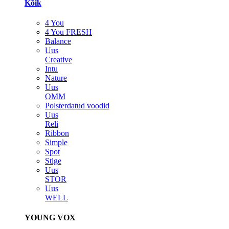
Kõik
4 You
4 You FRESH
Balance
Uus
Creative
Intu
Nature
Uus
OMM
Polsterdatud voodid
Uus
Reli
Ribbon
Simple
Spot
Stige
Uus
STOR
Uus
WELL
YOUNG VOX