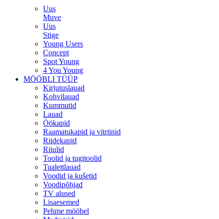
Uus
Muve
Uus
Stige
Young Users
Concept
Spot Young
4 You Young
MÖÖBLI TÜÜP
Kirjutuslauad
Kohvilauad
Kummutid
Lauad
Öökapid
Raamatukapid ja vitriinid
Riidekapid
Riiulid
Toolid ja tugitoolid
Tualettlauad
Voodid ja kušetid
Voodipõhjad
TV alused
Lisaesemed
Pehme mööbel