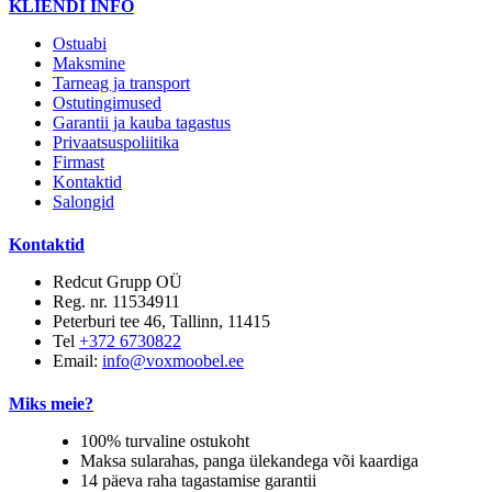
KLIENDI INFO
Ostuabi
Maksmine
Tarneag ja transport
Ostutingimused
Garantii ja kauba tagastus
Privaatsuspoliitika
Firmast
Kontaktid
Salongid
Kontaktid
Redcut Grupp OÜ
Reg. nr. 11534911
Peterburi tee 46, Tallinn, 11415
Tel
+372 6730822
Email:
info@voxmoobel.ee
Miks meie?
100% turvaline ostukoht
Maksa sularahas, panga ülekandega või kaardiga
14 päeva raha tagastamise garantii