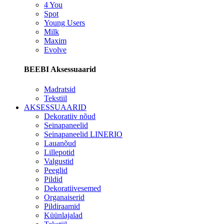
4 You
Spot
Young Users
Milk
Maxim
Evolve
BEEBI Aksessuaarid
Madratsid
Tekstiil
AKSESSUAARID
Dekoratiiv nõud
Seinapaneelid
Seinapaneelid LINERIO
Lauanõud
Lillepotid
Valgustid
Peeglid
Pildid
Dekoratiivesemed
Organaiserid
Pildiraamid
Küünlajalad