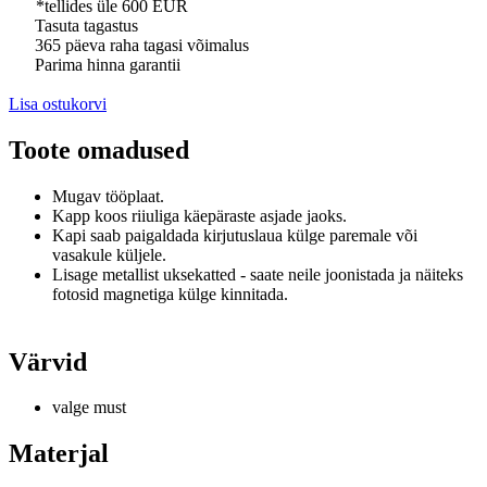
*tellides üle 600 EUR
Tasuta tagastus
365 päeva raha tagasi võimalus
Parima hinna garantii
Lisa ostukorvi
Toote omadused
Mugav tööplaat.
Kapp koos riiuliga käepäraste asjade jaoks.
Kapi saab paigaldada kirjutuslaua külge paremale või
vasakule küljele.
Lisage metallist uksekatted - saate neile joonistada ja näiteks
fotosid magnetiga külge kinnitada.
Värvid
valge must
Materjal