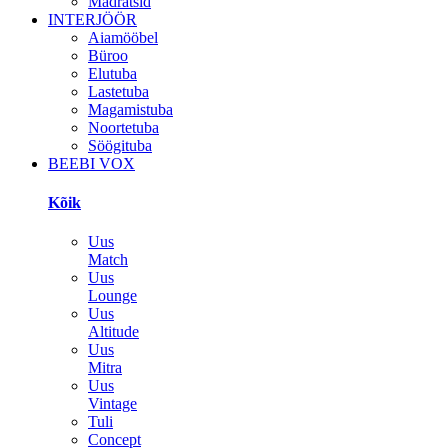
Madratsid
INTERJÖÖR
Aiamööbel
Büroo
Elutuba
Lastetuba
Magamistuba
Noortetuba
Söögituba
BEEBI VOX
Kõik
Uus
Match
Uus
Lounge
Uus
Altitude
Uus
Mitra
Uus
Vintage
Tuli
Concept