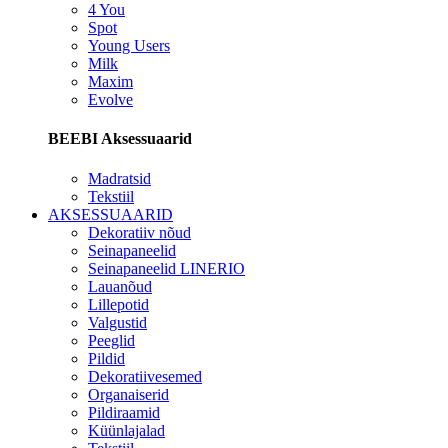
4 You
Spot
Young Users
Milk
Maxim
Evolve
BEEBI Aksessuaarid
Madratsid
Tekstiil
AKSESSUAARID
Dekoratiiv nõud
Seinapaneelid
Seinapaneelid LINERIO
Lauanõud
Lillepotid
Valgustid
Peeglid
Pildid
Dekoratiivesemed
Organaiserid
Pildiraamid
Küünlajalad