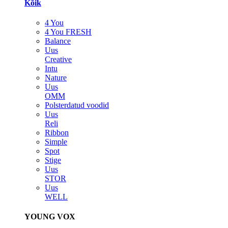
Kõik
4 You
4 You FRESH
Balance
Uus
Creative
Intu
Nature
Uus
OMM
Polsterdatud voodid
Uus
Reli
Ribbon
Simple
Spot
Stige
Uus
STOR
Uus
WELL
YOUNG VOX