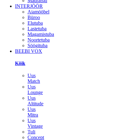
Madratsid
INTERJÖÖR
Aiamööbel
Büroo
Elutuba
Lastetuba
Magamistuba
Noortetuba
Söögituba
BEEBI VOX
Kõik
Uus
Match
Uus
Lounge
Uus
Altitude
Uus
Mitra
Uus
Vintage
Tuli
Concept