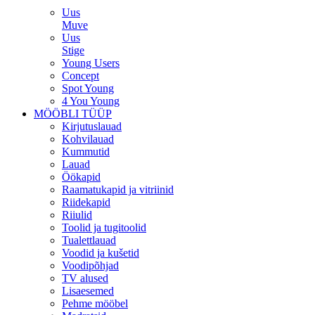
Uus
Muve
Uus
Stige
Young Users
Concept
Spot Young
4 You Young
MÖÖBLI TÜÜP
Kirjutuslauad
Kohvilauad
Kummutid
Lauad
Öökapid
Raamatukapid ja vitriinid
Riidekapid
Riiulid
Toolid ja tugitoolid
Tualettlauad
Voodid ja kušetid
Voodipõhjad
TV alused
Lisaesemed
Pehme mööbel