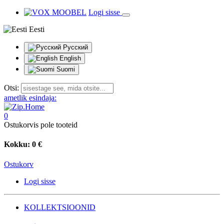
Logi sisse
Eesti
Русский
English
Suomi
Otsi:
ametlik esindaja:
0
Ostukorvis pole tooteid
Kokku:
0 €
Ostukorv
Logi sisse
KOLLEKTSIOONID