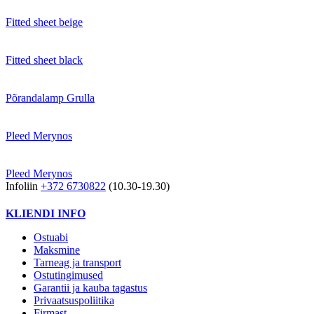
Fitted sheet beige
Fitted sheet black
Põrandalamp Grulla
Pleed Merynos
Pleed Merynos
Infoliin
+372 6730822
(10.30-19.30)
KLIENDI INFO
Ostuabi
Maksmine
Tarneag ja transport
Ostutingimused
Garantii ja kauba tagastus
Privaatsuspoliitika
Firmast