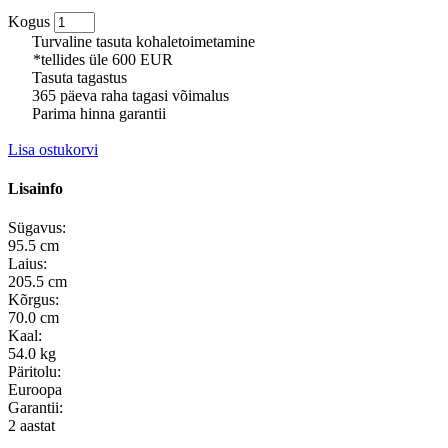
Kogus
Turvaline tasuta kohaletoimetamine
*tellides üle 600 EUR
Tasuta tagastus
365 päeva raha tagasi võimalus
Parima hinna garantii
Lisa ostukorvi
Lisainfo
Sügavus:
95.5 cm
Laius:
205.5 cm
Kõrgus:
70.0 cm
Kaal:
54.0 kg
Päritolu:
Euroopa
Garantii:
2 aastat