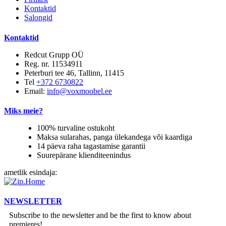
Kontaktid
Salongid
Kontaktid
Redcut Grupp OÜ
Reg. nr. 11534911
Peterburi tee 46, Tallinn, 11415
Tel
+372 6730822
Email:
info@voxmoobel.ee
Miks meie?
100% turvaline ostukoht
Maksa sularahas, panga ülekandega või kaardiga
14 päeva raha tagastamise garantii
Suurepärane klienditeenindus
ametlik esindaja:
NEWSLETTER
Subscribe to the newsletter and be the first to know about
premieres!