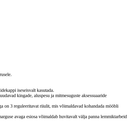
rusele.
idekappi iseseisvalt kasutada.
muudavad kingade, aluspesu ja mitmesuguste aksessuaaride
on 3 reguleeritavat riiulit, mis võimaldavad kohandada mööbli
Ümmarguse avaga esiosa võimaldab huvitavalt välja panna lemmiktarbeid