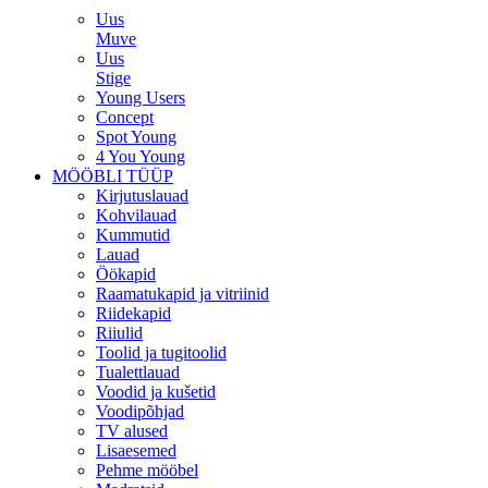
Uus
Muve
Uus
Stige
Young Users
Concept
Spot Young
4 You Young
MÖÖBLI TÜÜP
Kirjutuslauad
Kohvilauad
Kummutid
Lauad
Öökapid
Raamatukapid ja vitriinid
Riidekapid
Riiulid
Toolid ja tugitoolid
Tualettlauad
Voodid ja kušetid
Voodipõhjad
TV alused
Lisaesemed
Pehme mööbel