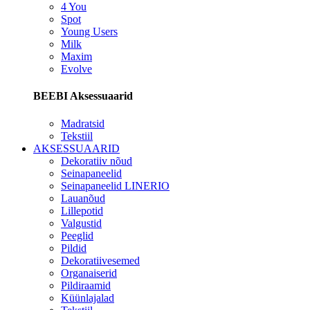
4 You
Spot
Young Users
Milk
Maxim
Evolve
BEEBI Aksessuaarid
Madratsid
Tekstiil
AKSESSUAARID
Dekoratiiv nõud
Seinapaneelid
Seinapaneelid LINERIO
Lauanõud
Lillepotid
Valgustid
Peeglid
Pildid
Dekoratiivesemed
Organaiserid
Pildiraamid
Küünlajalad