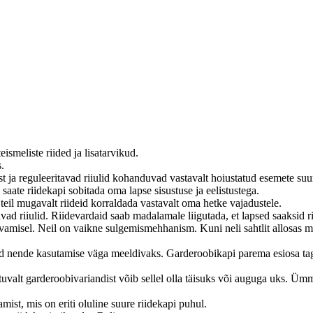
ismeliste riided ja lisatarvikud.
.
 ja reguleeritavad riiulid kohanduvad vastavalt hoiustatud esemete suu
 saate riidekapi sobitada oma lapse sisustuse ja eelistustega.
eil mugavalt riideid korraldada vastavalt oma hetke vajadustele.
vad riiulid. Riidevardaid saab madalamale liigutada, et lapsed saaksid ri
amisel. Neil on vaikne sulgemismehhanism. Kuni neli sahtlit allosas 
ende kasutamise väga meeldivaks. Garderoobikapi parema esiosa taga 
õltuvalt garderoobivariandist võib sellel olla täisuks või auguga uks. 
mist, mis on eriti oluline suure riidekapi puhul.