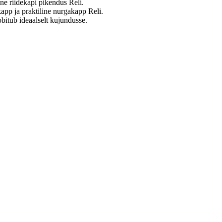
ne riidekapi pikendus Reli.
app ja praktiline nurgakapp Reli.
tub ideaalselt kujundusse.