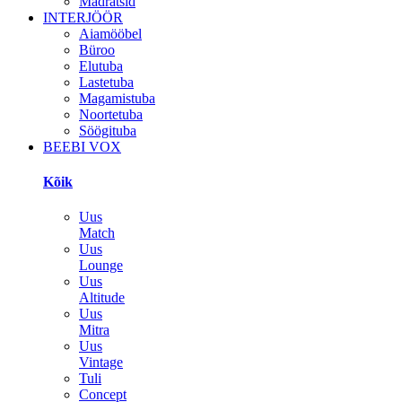
Madratsid
INTERJÖÖR
Aiamööbel
Büroo
Elutuba
Lastetuba
Magamistuba
Noortetuba
Söögituba
BEEBI VOX
Kõik
Uus
Match
Uus
Lounge
Uus
Altitude
Uus
Mitra
Uus
Vintage
Tuli
Concept