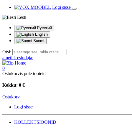
Logi sisse
Eesti
Русский
English
Suomi
Otsi:
ametlik esindaja:
0
Ostukorvis pole tooteid
Kokku:
0 €
Ostukorv
Logi sisse
KOLLEKTSIOONID