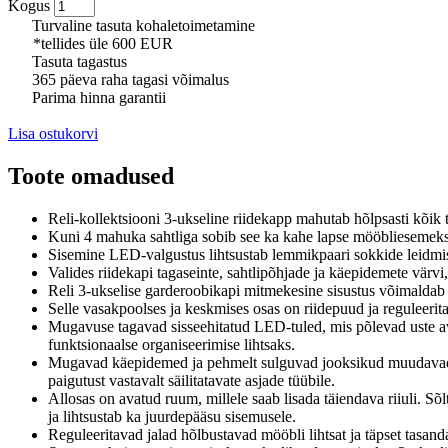
Kogus
Turvaline tasuta kohaletoimetamine
*tellides üle 600 EUR
Tasuta tagastus
365 päeva raha tagasi võimalus
Parima hinna garantii
Lisa ostukorvi
Toote omadused
Reli-kollektsiooni 3-ukseline riidekapp mahutab hõlpsasti kõik te
Kuni 4 mahuka sahtliga sobib see ka kahe lapse mööbliesemeks
Sisemine LED-valgustus lihtsustab lemmikpaari sokkide leidmist
Valides riidekapi tagaseinte, sahtlipõhjade ja käepidemete värvi,
Reli 3-ukselise garderoobikapi mitmekesine sisustus võimaldab t
Selle vasakpoolses ja keskmises osas on riidepuud ja reguleerita
Mugavuse tagavad sisseehitatud LED-tuled, mis põlevad uste av
funktsionaalse organiseerimise lihtsaks.
Mugavad käepidemed ja pehmelt sulguvad jooksikud muudavad n
paigutust vastavalt säilitatavate asjade tüübile.
Allosas on avatud ruum, millele saab lisada täiendava riiuli. S
ja lihtsustab ka juurdepääsu sisemusele.
Reguleeritavad jalad hõlbustavad mööbli lihtsat ja täpset tasanda