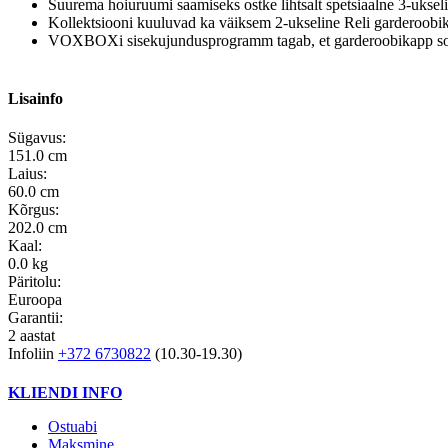
Suurema hoiuruumi saamiseks ostke lihtsalt spetsiaalne 3-ukseli
Kollektsiooni kuuluvad ka väiksem 2-ukseline Reli garderoobik
VOXBOXi sisekujundusprogramm tagab, et garderoobikapp sobi
Lisainfo
Sügavus:
151.0 cm
Laius:
60.0 cm
Kõrgus:
202.0 cm
Kaal:
0.0 kg
Päritolu:
Euroopa
Garantii:
2 aastat
Infoliin
+372 6730822
(10.30-19.30)
KLIENDI INFO
Ostuabi
Maksmine