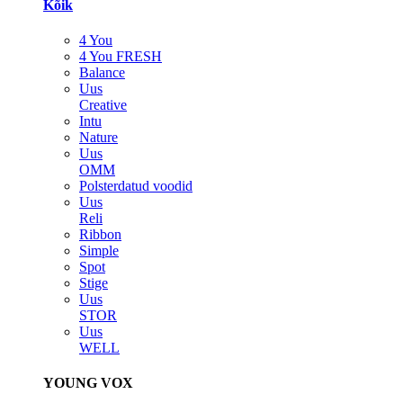
Kõik
4 You
4 You FRESH
Balance
Uus
Creative
Intu
Nature
Uus
OMM
Polsterdatud voodid
Uus
Reli
Ribbon
Simple
Spot
Stige
Uus
STOR
Uus
WELL
YOUNG VOX