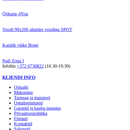
Öökapp 4You
Voodi 90x200 alumise voodiga SPOT
Kandik väike Bragi
Padi Zona I
Infoliin
+372 6730822
(10.30-19.30)
KLIENDI INFO
Ostuabi
Maksmine
Tarneag ja transport
Ostutingimused
Garantii ja kauba tagastus
Privaatsuspoliitika
Firmast
Kontaktid
Salongid