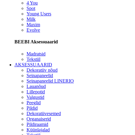
4 You
Spot
Young Users
Milk
Maxim
Evolve
BEEBI Aksessuaarid
Madratsid
Tekstiil
AKSESSUAARID
Dekoratiiv nõud
Seinapaneelid
Seinapaneelid LINERIO
Lauanõud
Lillepotid
Valgustid
Peeglid
Pildid
Dekoratiivesemed
Organaiserid
Pildiraamid
Küünlajalad