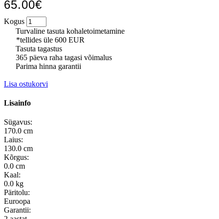
65.00€
Kogus
Turvaline tasuta kohaletoimetamine
*tellides üle 600 EUR
Tasuta tagastus
365 päeva raha tagasi võimalus
Parima hinna garantii
Lisa ostukorvi
Lisainfo
Sügavus:
170.0 cm
Laius:
130.0 cm
Kõrgus:
0.0 cm
Kaal:
0.0 kg
Päritolu:
Euroopa
Garantii:
2 aastat