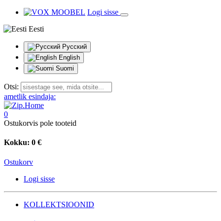
Logi sisse
Eesti
Русский
English
Suomi
Otsi:
ametlik esindaja:
0
Ostukorvis pole tooteid
Kokku:
0 €
Ostukorv
Logi sisse
KOLLEKTSIOONID