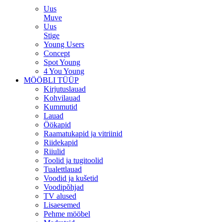
Uus
Muve
Uus
Stige
Young Users
Concept
Spot Young
4 You Young
MÖÖBLI TÜÜP
Kirjutuslauad
Kohvilauad
Kummutid
Lauad
Öökapid
Raamatukapid ja vitriinid
Riidekapid
Riiulid
Toolid ja tugitoolid
Tualettlauad
Voodid ja kušetid
Voodipõhjad
TV alused
Lisaesemed
Pehme mööbel