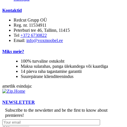
Kontaktid
Redcut Grupp OÜ
Reg. nr. 11534911
Peterburi tee 46, Tallinn, 11415
Tel
+372 6730822
Email:
info@voxmoobel.ee
Miks meie?
100% turvaline ostukoht
Maksa sularahas, panga ülekandega või kaardiga
14 päeva raha tagastamise garantii
Suurepärane klienditeenindus
ametlik esindaja:
NEWSLETTER
Subscribe to the newsletter and be the first to know about
premieres!