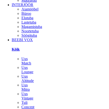
Madratsid
INTERJÖÖR
Aiamööbel
Büroo
Elutuba
Lastetuba
Magamistuba
Noortetuba
Söögituba
BEEBI VOX
Kõik
Uus
Match
Uus
Lounge
Uus
Altitude
Uus
Mitra
Uus
Vintage
Tuli
Concept