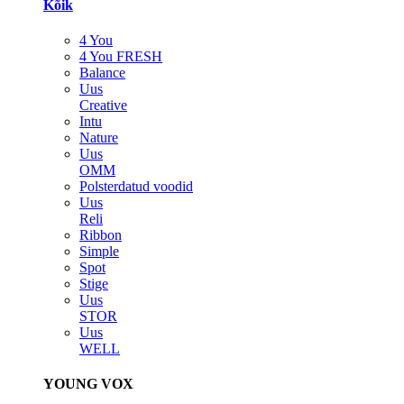
Kõik
4 You
4 You FRESH
Balance
Uus
Creative
Intu
Nature
Uus
OMM
Polsterdatud voodid
Uus
Reli
Ribbon
Simple
Spot
Stige
Uus
STOR
Uus
WELL
YOUNG VOX