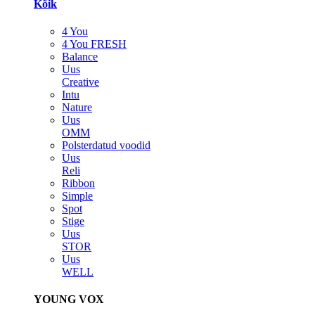
Kõik
4 You
4 You FRESH
Balance
Uus
Creative
Intu
Nature
Uus
OMM
Polsterdatud voodid
Uus
Reli
Ribbon
Simple
Spot
Stige
Uus
STOR
Uus
WELL
YOUNG VOX