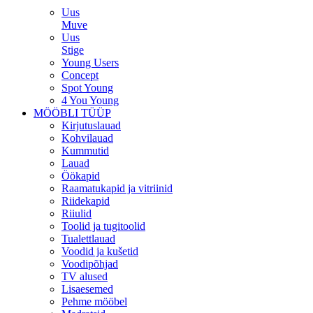
Uus
Muve
Uus
Stige
Young Users
Concept
Spot Young
4 You Young
MÖÖBLI TÜÜP
Kirjutuslauad
Kohvilauad
Kummutid
Lauad
Öökapid
Raamatukapid ja vitriinid
Riidekapid
Riiulid
Toolid ja tugitoolid
Tualettlauad
Voodid ja kušetid
Voodipõhjad
TV alused
Lisaesemed
Pehme mööbel