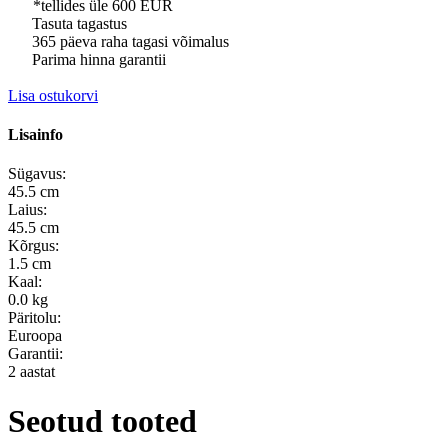
*tellides üle 600 EUR
Tasuta tagastus
365 päeva raha tagasi võimalus
Parima hinna garantii
Lisa ostukorvi
Lisainfo
Sügavus:
45.5 cm
Laius:
45.5 cm
Kõrgus:
1.5 cm
Kaal:
0.0 kg
Päritolu:
Euroopa
Garantii:
2 aastat
Seotud tooted