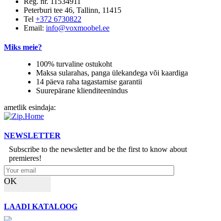
Reg. nr. 11534911
Peterburi tee 46, Tallinn, 11415
Tel
+372 6730822
Email:
info@voxmoobel.ee
Miks meie?
100% turvaline ostukoht
Maksa sularahas, panga ülekandega või kaardiga
14 päeva raha tagastamise garantii
Suurepärane klienditeenindus
ametlik esindaja:
NEWSLETTER
Subscribe to the newsletter and be the first to know about
premieres!
OK
LAADI KATALOOG