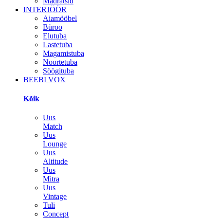
Madratsid
INTERJÖÖR
Aiamööbel
Büroo
Elutuba
Lastetuba
Magamistuba
Noortetuba
Söögituba
BEEBI VOX
Kõik
Uus
Match
Uus
Lounge
Uus
Altitude
Uus
Mitra
Uus
Vintage
Tuli
Concept