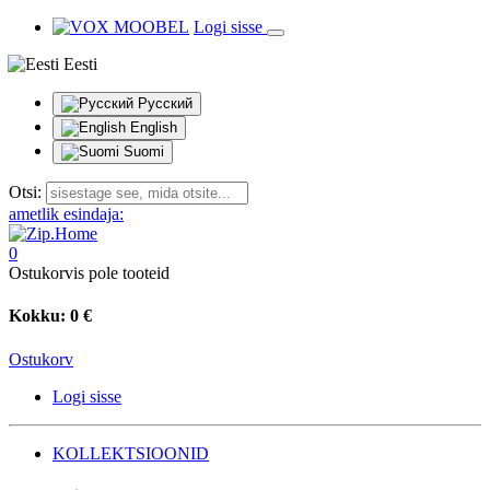
Logi sisse
Eesti
Русский
English
Suomi
Otsi:
ametlik esindaja:
0
Ostukorvis pole tooteid
Kokku:
0 €
Ostukorv
Logi sisse
KOLLEKTSIOONID