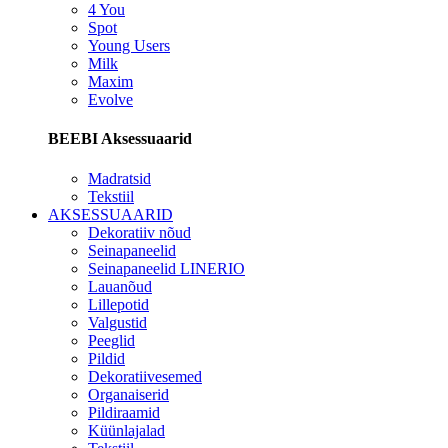
4 You
Spot
Young Users
Milk
Maxim
Evolve
BEEBI Aksessuaarid
Madratsid
Tekstiil
AKSESSUAARID
Dekoratiiv nõud
Seinapaneelid
Seinapaneelid LINERIO
Lauanõud
Lillepotid
Valgustid
Peeglid
Pildid
Dekoratiivesemed
Organaiserid
Pildiraamid
Küünlajalad