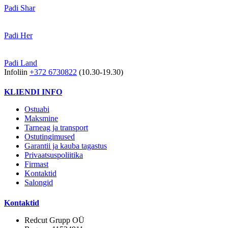
Padi Shar
Padi Her
Padi Land
Infoliin
+372 6730822
(10.30-19.30)
KLIENDI INFO
Ostuabi
Maksmine
Tarneag ja transport
Ostutingimused
Garantii ja kauba tagastus
Privaatsuspoliitika
Firmast
Kontaktid
Salongid
Kontaktid
Redcut Grupp OÜ