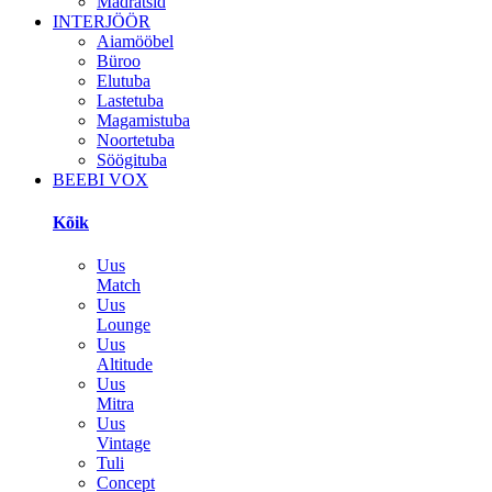
Madratsid
INTERJÖÖR
Aiamööbel
Büroo
Elutuba
Lastetuba
Magamistuba
Noortetuba
Söögituba
BEEBI VOX
Kõik
Uus
Match
Uus
Lounge
Uus
Altitude
Uus
Mitra
Uus
Vintage
Tuli
Concept