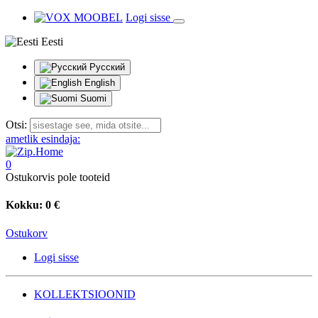
Logi sisse
Eesti
Русский
English
Suomi
Otsi:
ametlik esindaja:
0
Ostukorvis pole tooteid
Kokku:
0 €
Ostukorv
Logi sisse
KOLLEKTSIOONID