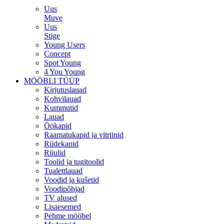
Uus
Muve
Uus
Stige
Young Users
Concept
Spot Young
4 You Young
MÖÖBLI TÜÜP
Kirjutuslauad
Kohvilauad
Kummutid
Lauad
Öökapid
Raamatukapid ja vitriinid
Riidekapid
Riiulid
Toolid ja tugitoolid
Tualettlauad
Voodid ja kušetid
Voodipõhjad
TV alused
Lisaesemed
Pehme mööbel