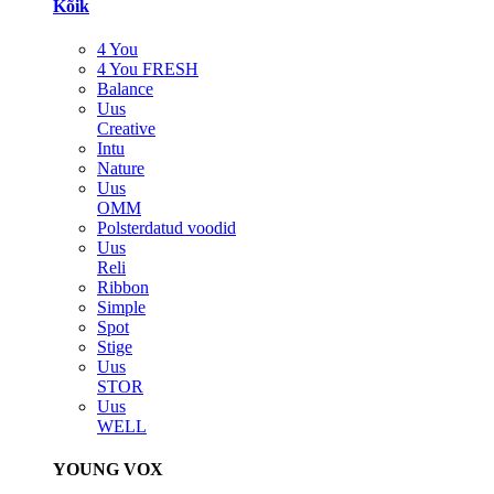
Kõik
4 You
4 You FRESH
Balance
Uus
Creative
Intu
Nature
Uus
OMM
Polsterdatud voodid
Uus
Reli
Ribbon
Simple
Spot
Stige
Uus
STOR
Uus
WELL
YOUNG VOX