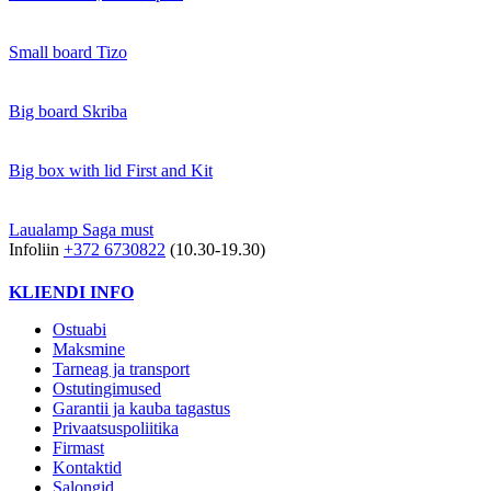
Small board Tizo
Big board Skriba
Big box with lid First and Kit
Laualamp Saga must
Infoliin
+372 6730822
(10.30-19.30)
KLIENDI INFO
Ostuabi
Maksmine
Tarneag ja transport
Ostutingimused
Garantii ja kauba tagastus
Privaatsuspoliitika
Firmast
Kontaktid
Salongid