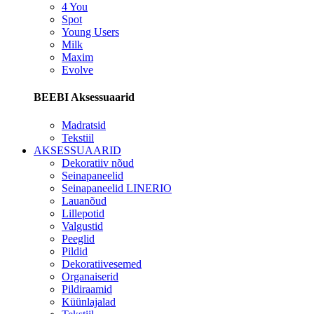
4 You
Spot
Young Users
Milk
Maxim
Evolve
BEEBI Aksessuaarid
Madratsid
Tekstiil
AKSESSUAARID
Dekoratiiv nõud
Seinapaneelid
Seinapaneelid LINERIO
Lauanõud
Lillepotid
Valgustid
Peeglid
Pildid
Dekoratiivesemed
Organaiserid
Pildiraamid
Küünlajalad