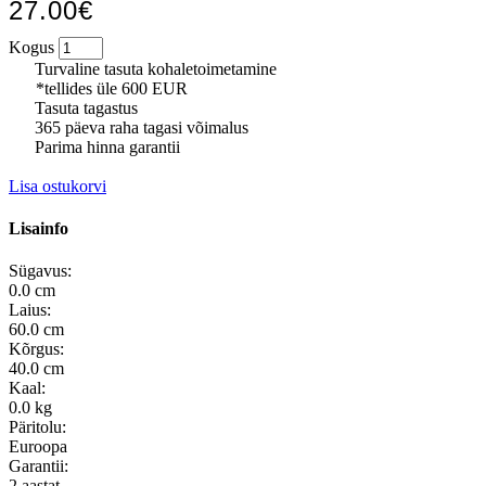
27.00€
Kogus
Turvaline tasuta kohaletoimetamine
*tellides üle 600 EUR
Tasuta tagastus
365 päeva raha tagasi võimalus
Parima hinna garantii
Lisa ostukorvi
Lisainfo
Sügavus:
0.0 cm
Laius:
60.0 cm
Kõrgus:
40.0 cm
Kaal:
0.0 kg
Päritolu:
Euroopa
Garantii:
2 aastat