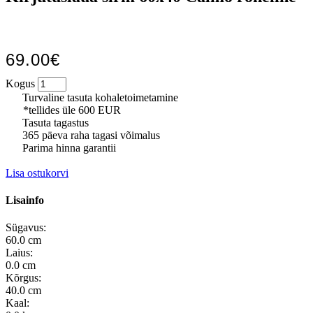
69.00€
Kogus
Turvaline tasuta kohaletoimetamine
*tellides üle 600 EUR
Tasuta tagastus
365 päeva raha tagasi võimalus
Parima hinna garantii
Lisa ostukorvi
Lisainfo
Sügavus:
60.0 cm
Laius:
0.0 cm
Kõrgus:
40.0 cm
Kaal: