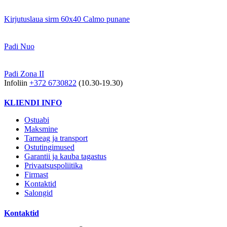
Kirjutuslaua sirm 60x40 Calmo punane
Padi Nuo
Padi Zona II
Infoliin
+372 6730822
(10.30-19.30)
KLIENDI INFO
Ostuabi
Maksmine
Tarneag ja transport
Ostutingimused
Garantii ja kauba tagastus
Privaatsuspoliitika
Firmast
Kontaktid
Salongid
Kontaktid