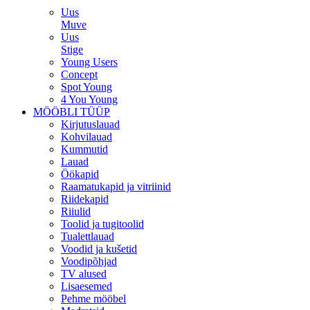
Uus
Muve
Uus
Stige
Young Users
Concept
Spot Young
4 You Young
MÖÖBLI TÜÜP
Kirjutuslauad
Kohvilauad
Kummutid
Lauad
Öökapid
Raamatukapid ja vitriinid
Riidekapid
Riiulid
Toolid ja tugitoolid
Tualettlauad
Voodid ja kušetid
Voodipõhjad
TV alused
Lisaesemed
Pehme mööbel