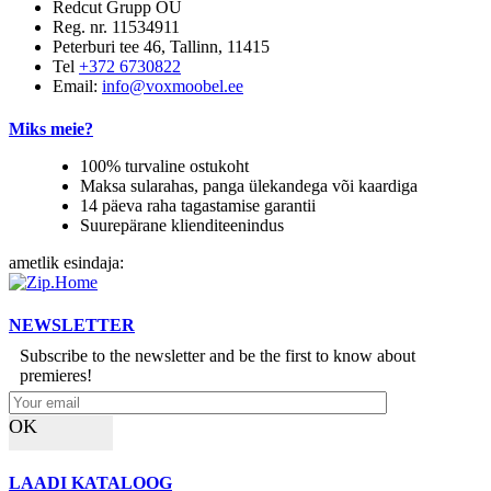
Redcut Grupp OÜ
Reg. nr. 11534911
Peterburi tee 46, Tallinn, 11415
Tel
+372 6730822
Email:
info@voxmoobel.ee
Miks meie?
100% turvaline ostukoht
Maksa sularahas, panga ülekandega või kaardiga
14 päeva raha tagastamise garantii
Suurepärane klienditeenindus
ametlik esindaja:
NEWSLETTER
Subscribe to the newsletter and be the first to know about
premieres!
OK
LAADI KATALOOG