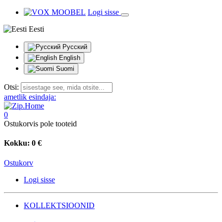
Logi sisse
Eesti
Русский
English
Suomi
Otsi:
ametlik esindaja:
0
Ostukorvis pole tooteid
Kokku:
0 €
Ostukorv
Logi sisse
KOLLEKTSIOONID