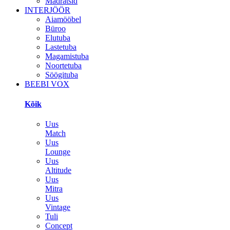
Madratsid
INTERJÖÖR
Aiamööbel
Büroo
Elutuba
Lastetuba
Magamistuba
Noortetuba
Söögituba
BEEBI VOX
Kõik
Uus
Match
Uus
Lounge
Uus
Altitude
Uus
Mitra
Uus
Vintage
Tuli
Concept