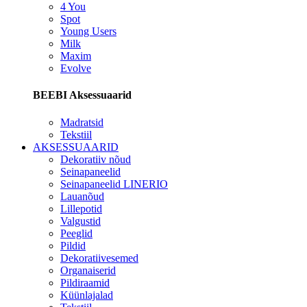
4 You
Spot
Young Users
Milk
Maxim
Evolve
BEEBI Aksessuaarid
Madratsid
Tekstiil
AKSESSUAARID
Dekoratiiv nõud
Seinapaneelid
Seinapaneelid LINERIO
Lauanõud
Lillepotid
Valgustid
Peeglid
Pildid
Dekoratiivesemed
Organaiserid
Pildiraamid
Küünlajalad