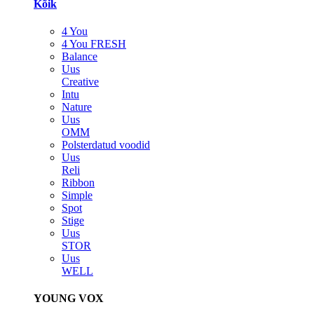
Kõik
4 You
4 You FRESH
Balance
Uus
Creative
Intu
Nature
Uus
OMM
Polsterdatud voodid
Uus
Reli
Ribbon
Simple
Spot
Stige
Uus
STOR
Uus
WELL
YOUNG VOX