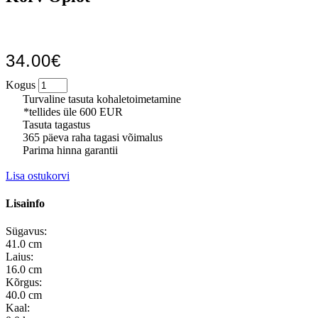
34.00€
Kogus
Turvaline tasuta kohaletoimetamine
*tellides üle 600 EUR
Tasuta tagastus
365 päeva raha tagasi võimalus
Parima hinna garantii
Lisa ostukorvi
Lisainfo
Sügavus:
41.0 cm
Laius:
16.0 cm
Kõrgus:
40.0 cm
Kaal: