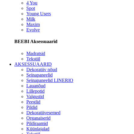
4 You
Spot
Young Users
Milk
Maxim
Evolve
BEEBI Aksessuaarid
Madratsid
Tekstiil
AKSESSUAARID
Dekoratiiv nõud
Seinapaneelid
Seinapaneelid LINERIO
Lauanõud
Lillepotid
Valgustid
Peeglid
Pildid
Dekoratiivesemed
Organaiserid
Pildiraamid
Küünlajalad