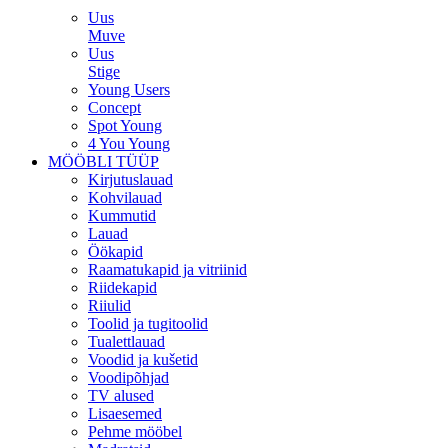
Uus
Muve
Uus
Stige
Young Users
Concept
Spot Young
4 You Young
MÖÖBLI TÜÜP
Kirjutuslauad
Kohvilauad
Kummutid
Lauad
Öökapid
Raamatukapid ja vitriinid
Riidekapid
Riiulid
Toolid ja tugitoolid
Tualettlauad
Voodid ja kušetid
Voodipõhjad
TV alused
Lisaesemed
Pehme mööbel