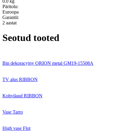
0.0 kg
Päritolu:
Euroopa
Garantii:
2 aastat
Seotud tooted
Bin dekoracyjny ORION metal GM19-15508A
TV alus RIBBON
Kohvilaud RIBBON
Vase Tarro
High vase Flot