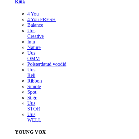
Kõik
4 You
4 You FRESH
Balance
Uus
Creative
Intu
Nature
Uus
OMM
Polsterdatud voodid
Uus
Reli
Ribbon
Simple
Spot
Stige
Uus
STOR
Uus
WELL
YOUNG VOX