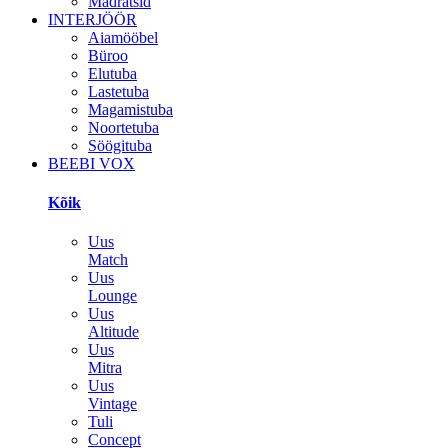
Madratsid
INTERJÖÖR
Aiamööbel
Büroo
Elutuba
Lastetuba
Magamistuba
Noortetuba
Söögituba
BEEBI VOX
Kõik
Uus
Match
Uus
Lounge
Uus
Altitude
Uus
Mitra
Uus
Vintage
Tuli
Concept