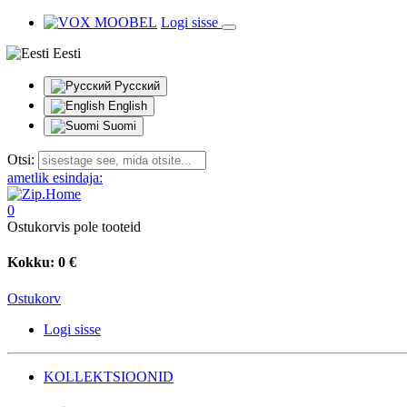
Logi sisse
Eesti
Русский
English
Suomi
Otsi:
ametlik esindaja:
0
Ostukorvis pole tooteid
Kokku:
0 €
Ostukorv
Logi sisse
KOLLEKTSIOONID