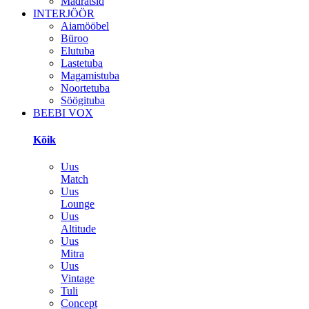
Madratsid
INTERJÖÖR
Aiamööbel
Büroo
Elutuba
Lastetuba
Magamistuba
Noortetuba
Söögituba
BEEBI VOX
Kõik
Uus
Match
Uus
Lounge
Uus
Altitude
Uus
Mitra
Uus
Vintage
Tuli
Concept