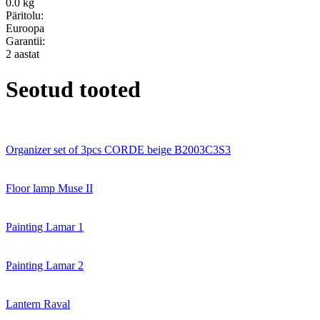
0.0 kg
Päritolu:
Euroopa
Garantii:
2 aastat
Seotud tooted
Organizer set of 3pcs CORDE beige B2003C3S3
Floor lamp Muse II
Painting Lamar 1
Painting Lamar 2
Lantern Raval