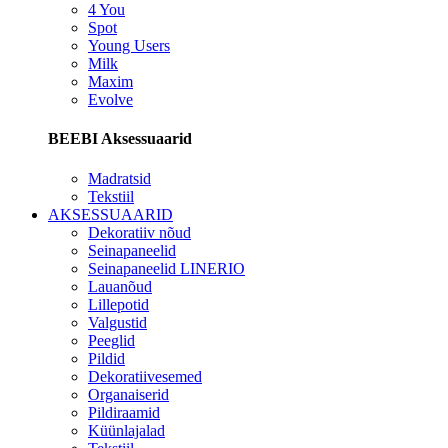
4 You
Spot
Young Users
Milk
Maxim
Evolve
BEEBI Aksessuaarid
Madratsid
Tekstiil
AKSESSUAARID
Dekoratiiv nõud
Seinapaneelid
Seinapaneelid LINERIO
Lauanõud
Lillepotid
Valgustid
Peeglid
Pildid
Dekoratiivesemed
Organaiserid
Pildiraamid
Küünlajalad