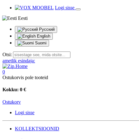
Logi sisse
Eesti
Русский
English
Suomi
Otsi:
ametlik esindaja:
0
Ostukorvis pole tooteid
Kokku:
0 €
Ostukorv
Logi sisse
KOLLEKTSIOONID