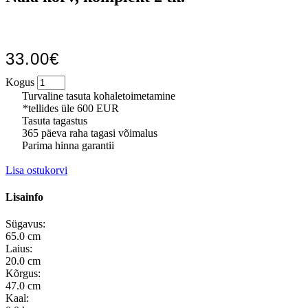
33.00€
Kogus
Turvaline tasuta kohaletoimetamine
*tellides üle 600 EUR
Tasuta tagastus
365 päeva raha tagasi võimalus
Parima hinna garantii
Lisa ostukorvi
Lisainfo
Sügavus:
65.0 cm
Laius:
20.0 cm
Kõrgus:
47.0 cm
Kaal: