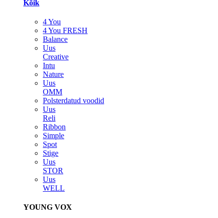
Kõik
4 You
4 You FRESH
Balance
Uus
Creative
Intu
Nature
Uus
OMM
Polsterdatud voodid
Uus
Reli
Ribbon
Simple
Spot
Stige
Uus
STOR
Uus
WELL
YOUNG VOX