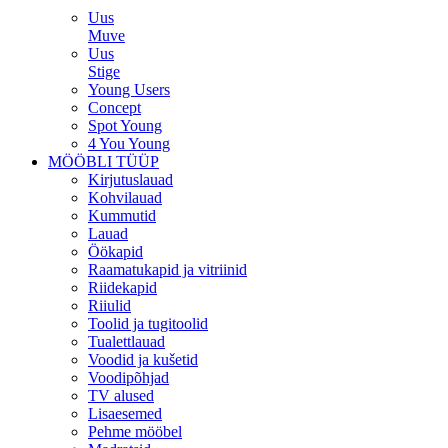
Uus
Muve
Uus
Stige
Young Users
Concept
Spot Young
4 You Young
MÖÖBLI TÜÜP
Kirjutuslauad
Kohvilauad
Kummutid
Lauad
Öökapid
Raamatukapid ja vitriinid
Riidekapid
Riiulid
Toolid ja tugitoolid
Tualettlauad
Voodid ja kušetid
Voodipõhjad
TV alused
Lisaesemed
Pehme mööbel