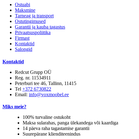
Ostuabi
Maksmine
Tarneag ja transport
Ostutingimused
Garantii ja kauba tagastus
Privaatsuspoliitika
Firmast
Kontaktid
Salongid
Kontaktid
Redcut Grupp OÜ
Reg. nr. 11534911
Peterburi tee 46, Tallinn, 11415
Tel
+372 6730822
Email:
info@voxmoobel.ee
Miks meie?
100% turvaline ostukoht
Maksa sularahas, panga ülekandega või kaardiga
14 päeva raha tagastamise garantii
Suurepärane klienditeenindus