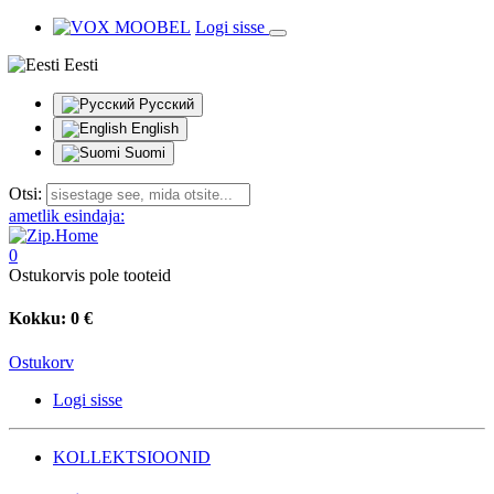
Logi sisse
Eesti
Русский
English
Suomi
Otsi:
ametlik esindaja:
0
Ostukorvis pole tooteid
Kokku:
0 €
Ostukorv
Logi sisse
KOLLEKTSIOONID