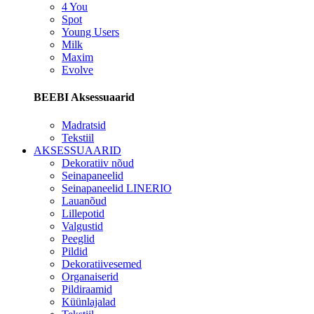
4 You
Spot
Young Users
Milk
Maxim
Evolve
BEEBI Aksessuaarid
Madratsid
Tekstiil
AKSESSUAARID
Dekoratiiv nõud
Seinapaneelid
Seinapaneelid LINERIO
Lauanõud
Lillepotid
Valgustid
Peeglid
Pildid
Dekoratiivesemed
Organaiserid
Pildiraamid
Küünlajalad