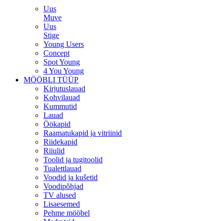
Uus
Muve
Uus
Stige
Young Users
Concept
Spot Young
4 You Young
MÖÖBLI TÜÜP
Kirjutuslauad
Kohvilauad
Kummutid
Lauad
Öökapid
Raamatukapid ja vitriinid
Riidekapid
Riiulid
Toolid ja tugitoolid
Tualettlauad
Voodid ja kušetid
Voodipõhjad
TV alused
Lisaesemed
Pehme mööbel