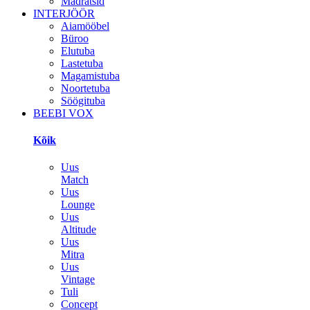
Madratsid
INTERJÖÖR
Aiamööbel
Büroo
Elutuba
Lastetuba
Magamistuba
Noortetuba
Söögituba
BEEBI VOX
Kõik
Uus
Match
Uus
Lounge
Uus
Altitude
Uus
Mitra
Uus
Vintage
Tuli
Concept