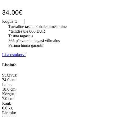
34.00€
Kogus
Turvaline tasuta kohaletoimetamine
*tellides üle 600 EUR
Tasuta tagastus
365 päeva raha tagasi võimalus
Parima hinna garantii
Lisa ostukorvi
Lisainfo
Sügavus:
24.0 cm
Laius:
18.0 cm
Kõrgus:
7.0 cm
Kaal:
0.0 kg
Päritolu: