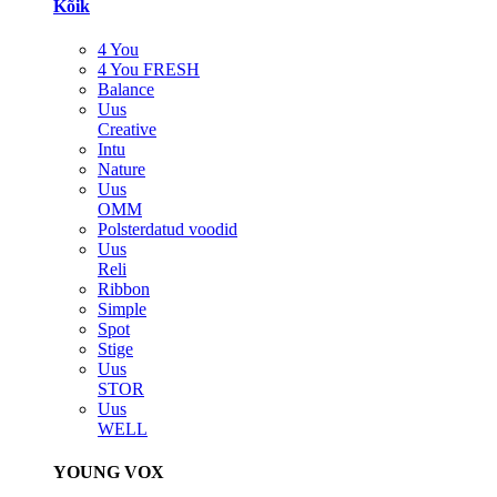
Kõik
4 You
4 You FRESH
Balance
Uus
Creative
Intu
Nature
Uus
OMM
Polsterdatud voodid
Uus
Reli
Ribbon
Simple
Spot
Stige
Uus
STOR
Uus
WELL
YOUNG VOX