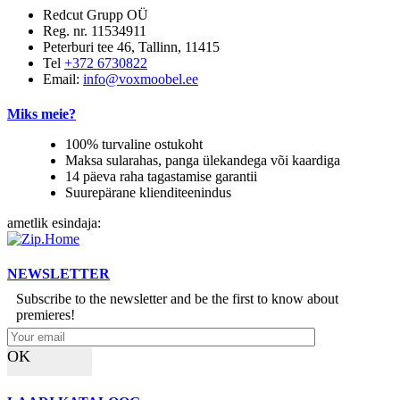
Redcut Grupp OÜ
Reg. nr. 11534911
Peterburi tee 46, Tallinn, 11415
Tel
+372 6730822
Email:
info@voxmoobel.ee
Miks meie?
100% turvaline ostukoht
Maksa sularahas, panga ülekandega või kaardiga
14 päeva raha tagastamise garantii
Suurepärane klienditeenindus
ametlik esindaja:
NEWSLETTER
Subscribe to the newsletter and be the first to know about
premieres!
OK