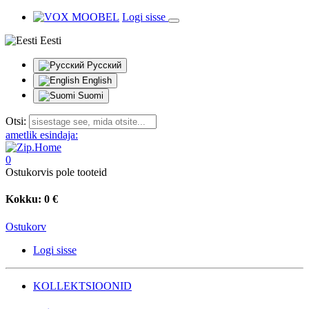
Logi sisse
Eesti
Русский
English
Suomi
Otsi:
ametlik esindaja:
0
Ostukorvis pole tooteid
Kokku:
0 €
Ostukorv
Logi sisse
KOLLEKTSIOONID