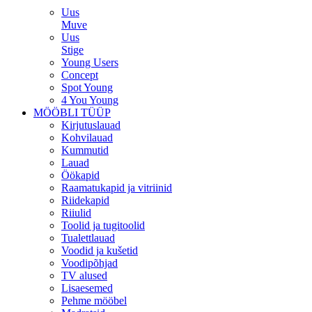
Uus
Muve
Uus
Stige
Young Users
Concept
Spot Young
4 You Young
MÖÖBLI TÜÜP
Kirjutuslauad
Kohvilauad
Kummutid
Lauad
Öökapid
Raamatukapid ja vitriinid
Riidekapid
Riiulid
Toolid ja tugitoolid
Tualettlauad
Voodid ja kušetid
Voodipõhjad
TV alused
Lisaesemed
Pehme mööbel