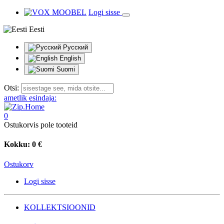
Logi sisse
Eesti
Русский
English
Suomi
Otsi:
ametlik esindaja:
0
Ostukorvis pole tooteid
Kokku:
0 €
Ostukorv
Logi sisse
KOLLEKTSIOONID