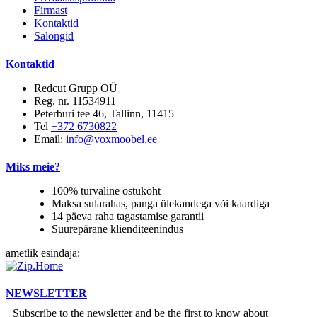
Firmast
Kontaktid
Salongid
Kontaktid
Redcut Grupp OÜ
Reg. nr. 11534911
Peterburi tee 46, Tallinn, 11415
Tel
+372 6730822
Email:
info@voxmoobel.ee
Miks meie?
100% turvaline ostukoht
Maksa sularahas, panga ülekandega või kaardiga
14 päeva raha tagastamise garantii
Suurepärane klienditeenindus
ametlik esindaja:
NEWSLETTER
Subscribe to the newsletter and be the first to know about