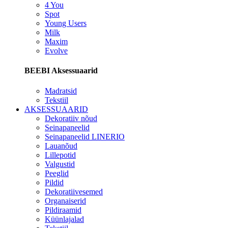
4 You
Spot
Young Users
Milk
Maxim
Evolve
BEEBI Aksessuaarid
Madratsid
Tekstiil
AKSESSUAARID
Dekoratiiv nõud
Seinapaneelid
Seinapaneelid LINERIO
Lauanõud
Lillepotid
Valgustid
Peeglid
Pildid
Dekoratiivesemed
Organaiserid
Pildiraamid
Küünlajalad