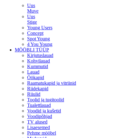
Uus
Muve
Uus
Stige
Young Users
Concept
Spot Young
4 You Young
MÖÖBLI TÜÜP
Kirjutuslauad
Kohvilauad
Kummutid
Lauad
Öökapid
Raamatukapid ja vitriinid
Riidekapid
Riiulid
Toolid ja tugitoolid
Tualettlauad
Voodid ja kušetid
Voodipõhjad
TV alused
Lisaesemed
Pehme mööbel