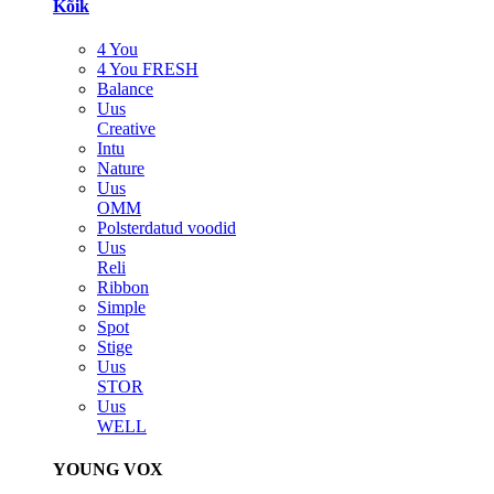
Kõik
4 You
4 You FRESH
Balance
Uus
Creative
Intu
Nature
Uus
OMM
Polsterdatud voodid
Uus
Reli
Ribbon
Simple
Spot
Stige
Uus
STOR
Uus
WELL
YOUNG VOX