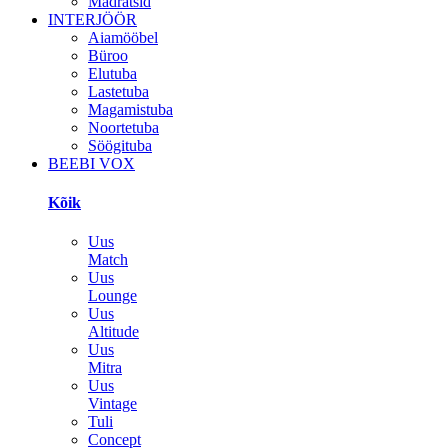
Madratsid
INTERJÖÖR
Aiamööbel
Büroo
Elutuba
Lastetuba
Magamistuba
Noortetuba
Söögituba
BEEBI VOX
Kõik
Uus
Match
Uus
Lounge
Uus
Altitude
Uus
Mitra
Uus
Vintage
Tuli
Concept