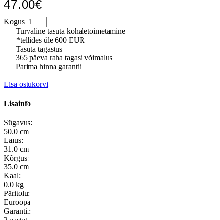
47.00€
Kogus
Turvaline tasuta kohaletoimetamine
*tellides üle 600 EUR
Tasuta tagastus
365 päeva raha tagasi võimalus
Parima hinna garantii
Lisa ostukorvi
Lisainfo
Sügavus:
50.0 cm
Laius:
31.0 cm
Kõrgus:
35.0 cm
Kaal:
0.0 kg
Päritolu:
Euroopa
Garantii:
2 aastat