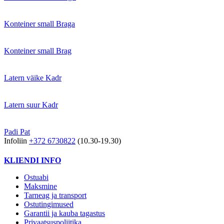
Konteiner small Braga
Konteiner small Brag
Latern väike Kadr
Latern suur Kadr
Padi Pat
Infoliin
+372 6730822
(10.30-19.30)
KLIENDI INFO
Ostuabi
Maksmine
Tarneag ja transport
Ostutingimused
Garantii ja kauba tagastus
Privaatsuspoliitika