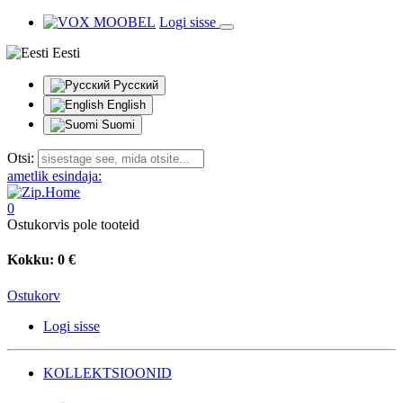
Logi sisse
Eesti
Русский
English
Suomi
Otsi:
ametlik esindaja:
0
Ostukorvis pole tooteid
Kokku:
0 €
Ostukorv
Logi sisse
KOLLEKTSIOONID