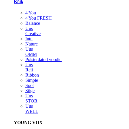
Kõik
4 You
4 You FRESH
Balance
Uus
Creative
Intu
Nature
Uus
OMM
Polsterdatud voodid
Uus
Reli
Ribbon
Simple
Spot
Stige
Uus
STOR
Uus
WELL
YOUNG VOX