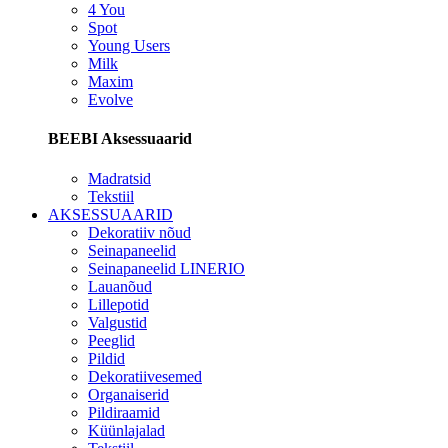
4 You
Spot
Young Users
Milk
Maxim
Evolve
BEEBI Aksessuaarid
Madratsid
Tekstiil
AKSESSUAARID
Dekoratiiv nõud
Seinapaneelid
Seinapaneelid LINERIO
Lauanõud
Lillepotid
Valgustid
Peeglid
Pildid
Dekoratiivesemed
Organaiserid
Pildiraamid
Küünlajalad