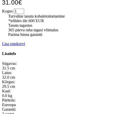
31.00€
Kogus
Turvaline tasuta kohaletoimetamine
*tellides üle 600 EUR
Tasuta tagastus
365 päeva raha tagasi võimalus
Parima hinna garantii
Lisa ostukorvi
Lisainfo
Sügavus:
31.5 cm
Laius:
32.0 cm
Kõrgus:
29.5 cm
Kaal:
0.0 kg
Päritolu:
Euroopa
Garantii:
2 aastat