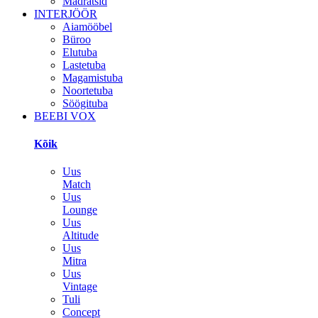
Madratsid
INTERJÖÖR
Aiamööbel
Büroo
Elutuba
Lastetuba
Magamistuba
Noortetuba
Söögituba
BEEBI VOX
Kõik
Uus
Match
Uus
Lounge
Uus
Altitude
Uus
Mitra
Uus
Vintage
Tuli
Concept