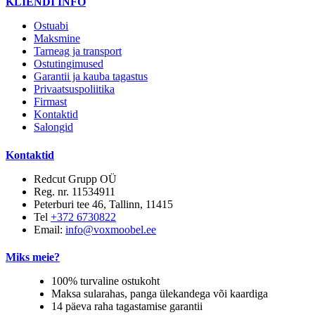
KLIENDI INFO
Ostuabi
Maksmine
Tarneag ja transport
Ostutingimused
Garantii ja kauba tagastus
Privaatsuspoliitika
Firmast
Kontaktid
Salongid
Kontaktid
Redcut Grupp OÜ
Reg. nr. 11534911
Peterburi tee 46, Tallinn, 11415
Tel
+372 6730822
Email:
info@voxmoobel.ee
Miks meie?
100% turvaline ostukoht
Maksa sularahas, panga ülekandega või kaardiga
14 päeva raha tagastamise garantii