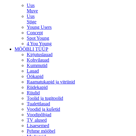
Uus
Muve
Uus
Stige
Young Users
Concept
Spot Young
4 You Young
MÖÖBLI TÜÜP
Kirjutuslauad
Kohvilauad
Kummutid
Lauad
Öökapid
Raamatukapid ja vitriinid
Riidekapid
Riiulid
Toolid ja tugitoolid
Tualettlauad
Voodid ja kušetid
Voodipõhjad
TV alused
Lisaesemed
Pehme mööbel