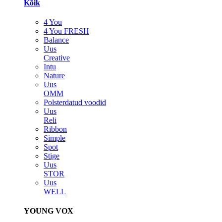
Kõik
4 You
4 You FRESH
Balance
Uus
Creative
Intu
Nature
Uus
OMM
Polsterdatud voodid
Uus
Reli
Ribbon
Simple
Spot
Stige
Uus
STOR
Uus
WELL
YOUNG VOX