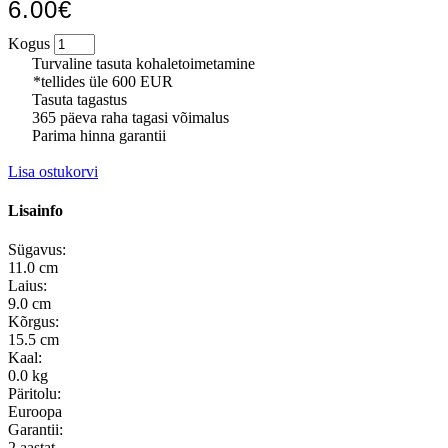
6.00€
Kogus
Turvaline tasuta kohaletoimetamine
*tellides üle 600 EUR
Tasuta tagastus
365 päeva raha tagasi võimalus
Parima hinna garantii
Lisa ostukorvi
Lisainfo
Sügavus:
11.0 cm
Laius:
9.0 cm
Kõrgus:
15.5 cm
Kaal:
0.0 kg
Päritolu:
Euroopa
Garantii:
2 aastat