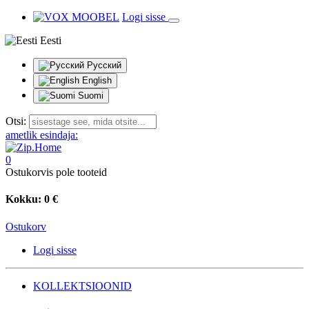
Logi sisse
Eesti
Русский
English
Suomi
Otsi:
ametlik esindaja:
0
Ostukorvis pole tooteid
Kokku:
0 €
Ostukorv
Logi sisse
KOLLEKTSIOONID