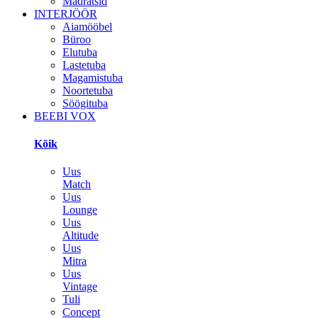
Madratsid
INTERJÖÖR
Aiamööbel
Büroo
Elutuba
Lastetuba
Magamistuba
Noortetuba
Söögituba
BEEBI VOX
Kõik
Uus
Match
Uus
Lounge
Uus
Altitude
Uus
Mitra
Uus
Vintage
Tuli
Concept