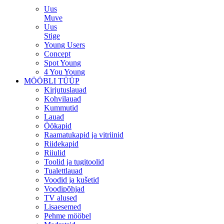
Uus
Muve
Uus
Stige
Young Users
Concept
Spot Young
4 You Young
MÖÖBLI TÜÜP
Kirjutuslauad
Kohvilauad
Kummutid
Lauad
Öökapid
Raamatukapid ja vitriinid
Riidekapid
Riiulid
Toolid ja tugitoolid
Tualettlauad
Voodid ja kušetid
Voodipõhjad
TV alused
Lisaesemed
Pehme mööbel