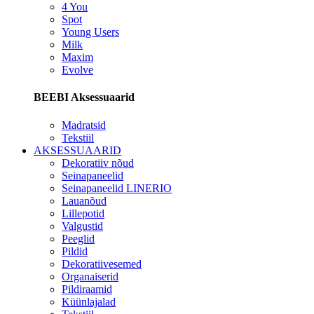
4 You
Spot
Young Users
Milk
Maxim
Evolve
BEEBI Aksessuaarid
Madratsid
Tekstiil
AKSESSUAARID
Dekoratiiv nõud
Seinapaneelid
Seinapaneelid LINERIO
Lauanõud
Lillepotid
Valgustid
Peeglid
Pildid
Dekoratiivesemed
Organaiserid
Pildiraamid
Küünlajalad