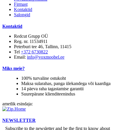
Firmast
Kontaktid
Salongid
Kontaktid
Redcut Grupp OÜ
Reg. nr. 11534911
Peterburi tee 46, Tallinn, 11415
Tel
+372 6730822
Email:
info@voxmoobel.ee
Miks meie?
100% turvaline ostukoht
Maksa sularahas, panga ülekandega või kaardiga
14 päeva raha tagastamise garantii
Suurepärane klienditeenindus
ametlik esindaja:
NEWSLETTER
Subscribe to the newsletter and be the first to know about