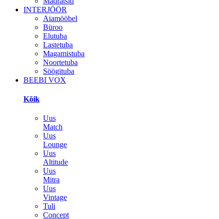
Madratsid
INTERJÖÖR
Aiamööbel
Büroo
Elutuba
Lastetuba
Magamistuba
Noortetuba
Söögituba
BEEBI VOX
Kõik
Uus
Match
Uus
Lounge
Uus
Altitude
Uus
Mitra
Uus
Vintage
Tuli
Concept