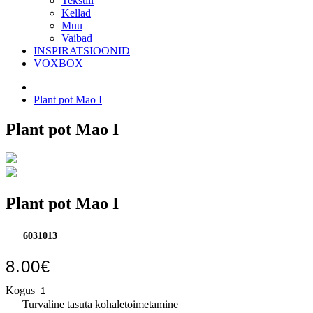
Tekstiil
Kellad
Muu
Vaibad
INSPIRATSIOONID
VOXBOX
Plant pot Mao I
Plant pot Mao I
Plant pot Mao I
6031013
8.00€
Kogus
Turvaline tasuta kohaletoimetamine