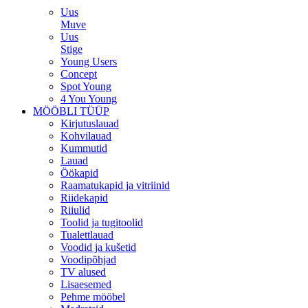
Uus
Muve
Uus
Stige
Young Users
Concept
Spot Young
4 You Young
MÖÖBLI TÜÜP
Kirjutuslauad
Kohvilauad
Kummutid
Lauad
Öökapid
Raamatukapid ja vitriinid
Riidekapid
Riiulid
Toolid ja tugitoolid
Tualettlauad
Voodid ja kušetid
Voodipõhjad
TV alused
Lisaesemed
Pehme mööbel