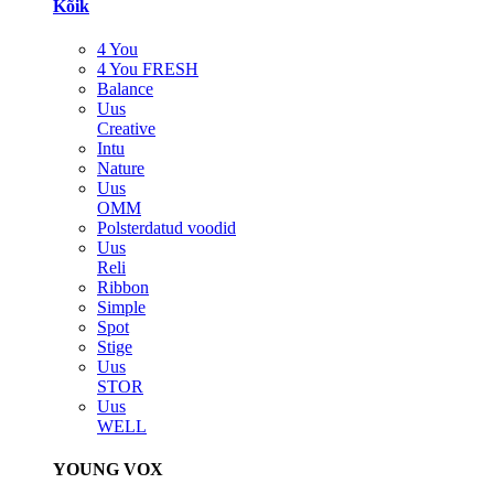
Kõik
4 You
4 You FRESH
Balance
Uus
Creative
Intu
Nature
Uus
OMM
Polsterdatud voodid
Uus
Reli
Ribbon
Simple
Spot
Stige
Uus
STOR
Uus
WELL
YOUNG VOX