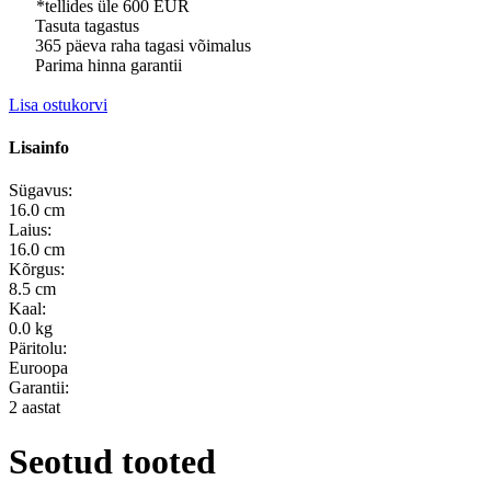
*tellides üle 600 EUR
Tasuta tagastus
365 päeva raha tagasi võimalus
Parima hinna garantii
Lisa ostukorvi
Lisainfo
Sügavus:
16.0 cm
Laius:
16.0 cm
Kõrgus:
8.5 cm
Kaal:
0.0 kg
Päritolu:
Euroopa
Garantii:
2 aastat
Seotud tooted