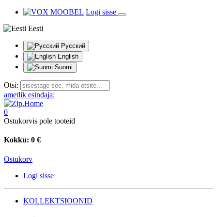
Logi sisse
Eesti
Русский
English
Suomi
Otsi:
ametlik esindaja:
0
Ostukorvis pole tooteid
Kokku:
0 €
Ostukorv
Logi sisse
KOLLEKTSIOONID