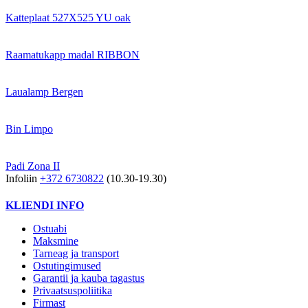
Katteplaat 527X525 YU oak
Raamatukapp madal RIBBON
Laualamp Bergen
Bin Limpo
Padi Zona II
Infoliin
+372 6730822
(10.30-19.30)
KLIENDI INFO
Ostuabi
Maksmine
Tarneag ja transport
Ostutingimused
Garantii ja kauba tagastus
Privaatsuspoliitika
Firmast