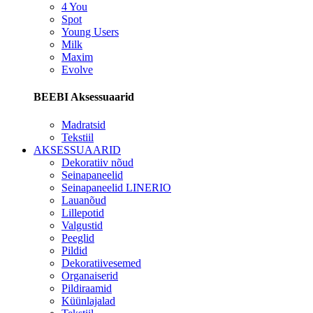
4 You
Spot
Young Users
Milk
Maxim
Evolve
BEEBI Aksessuaarid
Madratsid
Tekstiil
AKSESSUAARID
Dekoratiiv nõud
Seinapaneelid
Seinapaneelid LINERIO
Lauanõud
Lillepotid
Valgustid
Peeglid
Pildid
Dekoratiivesemed
Organaiserid
Pildiraamid
Küünlajalad