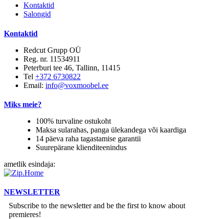
Kontaktid
Salongid
Kontaktid
Redcut Grupp OÜ
Reg. nr. 11534911
Peterburi tee 46, Tallinn, 11415
Tel
+372 6730822
Email:
info@voxmoobel.ee
Miks meie?
100% turvaline ostukoht
Maksa sularahas, panga ülekandega või kaardiga
14 päeva raha tagastamise garantii
Suurepärane klienditeenindus
ametlik esindaja:
NEWSLETTER
Subscribe to the newsletter and be the first to know about
premieres!