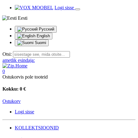
Logi sisse
Eesti
Русский
English
Suomi
Otsi:
ametlik esindaja:
0
Ostukorvis pole tooteid
Kokku:
0 €
Ostukorv
Logi sisse
KOLLEKTSIOONID