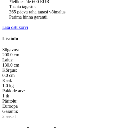
*tellides üle 600 EUR
Tasuta tagastus
365 päeva raha tagasi võimalus
Parima hinna garantii
Lisa ostukorvi
Lisainfo
Sügavus:
200.0 cm
Laius:
130.0 cm
Kõrgus:
0.0 cm
Kaal:
1.0 kg
Pakkide arv:
1 tk
Päritolu:
Euroopa
Garantii:
2 aastat