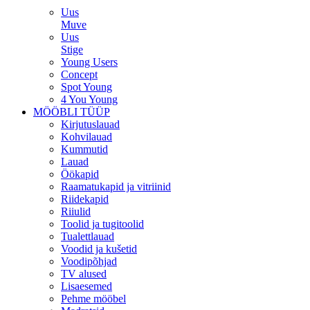
Uus
Muve
Uus
Stige
Young Users
Concept
Spot Young
4 You Young
MÖÖBLI TÜÜP
Kirjutuslauad
Kohvilauad
Kummutid
Lauad
Öökapid
Raamatukapid ja vitriinid
Riidekapid
Riiulid
Toolid ja tugitoolid
Tualettlauad
Voodid ja kušetid
Voodipõhjad
TV alused
Lisaesemed
Pehme mööbel