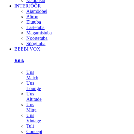
Madratsid
INTERJÖÖR
Aiamööbel
Büroo
Elutuba
Lastetuba
Magamistuba
Noortetuba
Söögituba
BEEBI VOX
Kõik
Uus
Match
Uus
Lounge
Uus
Altitude
Uus
Mitra
Uus
Vintage
Tuli
Concept