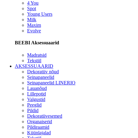
4 You
Spot
Young Users
Milk
Maxim
Evolve
BEEBI Aksessuaarid
Madratsid
Tekstiil
AKSESSUAARID
Dekoratiiv nõud
Seinapaneelid
Seinapaneelid LINERIO
Lauanõud
Lillepotid
Valgustid
Peeglid
Pildid
Dekoratiivesemed
Organaiserid
Pildiraamid
Küünlajalad