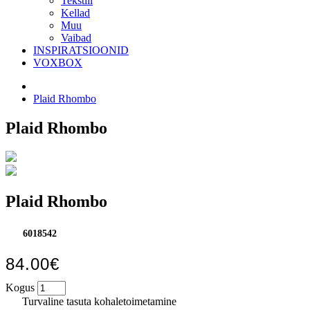
Tekstiil
Kellad
Muu
Vaibad
INSPIRATSIOONID
VOXBOX
Plaid Rhombo
Plaid Rhombo
Plaid Rhombo
6018542
84.00€
Kogus
Turvaline tasuta kohaletoimetamine