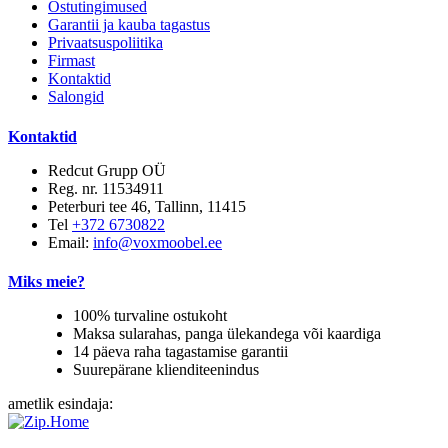
Ostutingimused
Garantii ja kauba tagastus
Privaatsuspoliitika
Firmast
Kontaktid
Salongid
Kontaktid
Redcut Grupp OÜ
Reg. nr. 11534911
Peterburi tee 46, Tallinn, 11415
Tel
+372 6730822
Email:
info@voxmoobel.ee
Miks meie?
100% turvaline ostukoht
Maksa sularahas, panga ülekandega või kaardiga
14 päeva raha tagastamise garantii
Suurepärane klienditeenindus
ametlik esindaja: