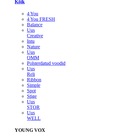
Kõik
4 You
4 You FRESH
Balance
Uus
Creative
Intu
Nature
Uus
OMM
Polsterdatud voodid
Uus
Reli
Ribbon
Simple
Spot
Stige
Uus
STOR
Uus
WELL
YOUNG VOX