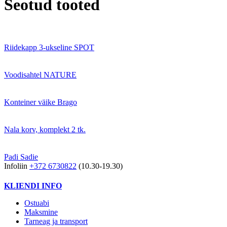
Seotud tooted
Riidekapp 3-ukseline SPOT
Voodisahtel NATURE
Konteiner väike Brago
Nala korv, komplekt 2 tk.
Padi Sadie
Infoliin
+372 6730822
(10.30-19.30)
KLIENDI INFO
Ostuabi
Maksmine
Tarneag ja transport