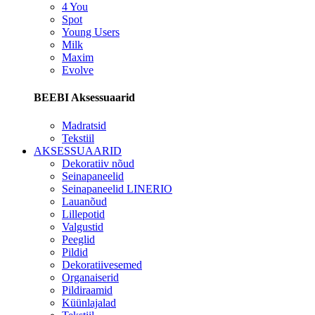
4 You
Spot
Young Users
Milk
Maxim
Evolve
BEEBI Aksessuaarid
Madratsid
Tekstiil
AKSESSUAARID
Dekoratiiv nõud
Seinapaneelid
Seinapaneelid LINERIO
Lauanõud
Lillepotid
Valgustid
Peeglid
Pildid
Dekoratiivesemed
Organaiserid
Pildiraamid
Küünlajalad