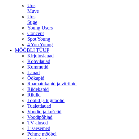
Uus
Muve
Uus
Stige
Young Users
Concept
Spot Young
4 You Young
MÖÖBLI TÜÜP
Kirjutuslauad
Kohvilauad
Kummutid
Lauad
Öökapid
Raamatukapid ja vitriinid
Riidekapid
Riiulid
Toolid ja tugitoolid
Tualettlauad
Voodid ja kušetid
Voodipõhjad
TV alused
Lisaesemed
Pehme mööbel