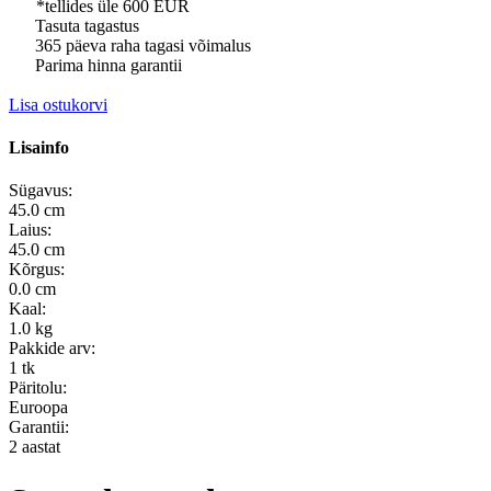
*tellides üle 600 EUR
Tasuta tagastus
365 päeva raha tagasi võimalus
Parima hinna garantii
Lisa ostukorvi
Lisainfo
Sügavus:
45.0 cm
Laius:
45.0 cm
Kõrgus:
0.0 cm
Kaal:
1.0 kg
Pakkide arv:
1 tk
Päritolu:
Euroopa
Garantii:
2 aastat