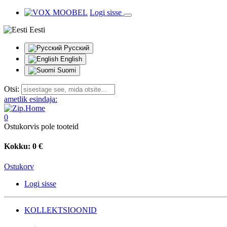
Logi sisse
Eesti
Русский
English
Suomi
Otsi:
ametlik esindaja:
0
Ostukorvis pole tooteid
Kokku:
0 €
Ostukorv
Logi sisse
KOLLEKTSIOONID