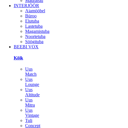
Madratsid
INTERJÖÖR
Aiamööbel
Büroo
Elutuba
Lastetuba
Magamistuba
Noortetuba
Söögituba
BEEBI VOX
Kõik
Uus
Match
Uus
Lounge
Uus
Altitude
Uus
Mitra
Uus
Vintage
Tuli
Concept