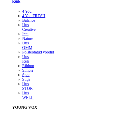
Kõik
4 You
4 You FRESH
Balance
Uus
Creative
Intu
Nature
Uus
OMM
Polsterdatud voodid
Uus
Reli
Ribbon
Simple
Spot
Stige
Uus
STOR
Uus
WELL
YOUNG VOX