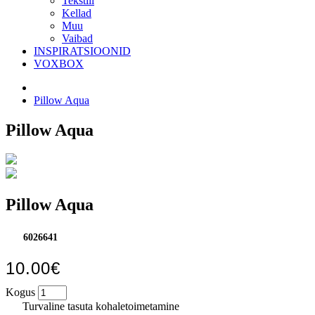
Tekstiil
Kellad
Muu
Vaibad
INSPIRATSIOONID
VOXBOX
Pillow Aqua
Pillow Aqua
Pillow Aqua
6026641
10.00€
Kogus
Turvaline tasuta kohaletoimetamine