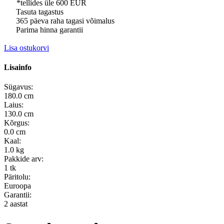
*tellides üle 600 EUR
Tasuta tagastus
365 päeva raha tagasi võimalus
Parima hinna garantii
Lisa ostukorvi
Lisainfo
Sügavus:
180.0 cm
Laius:
130.0 cm
Kõrgus:
0.0 cm
Kaal:
1.0 kg
Pakkide arv:
1 tk
Päritolu:
Euroopa
Garantii:
2 aastat