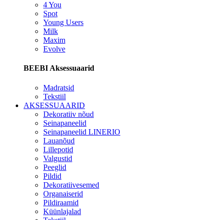
4 You
Spot
Young Users
Milk
Maxim
Evolve
BEEBI Aksessuaarid
Madratsid
Tekstiil
AKSESSUAARID
Dekoratiiv nõud
Seinapaneelid
Seinapaneelid LINERIO
Lauanõud
Lillepotid
Valgustid
Peeglid
Pildid
Dekoratiivesemed
Organaiserid
Pildiraamid
Küünlajalad