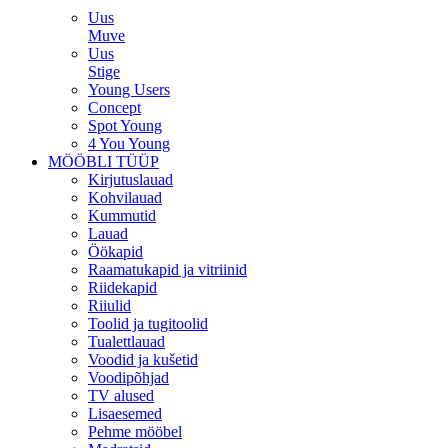
Uus
Muve
Uus
Stige
Young Users
Concept
Spot Young
4 You Young
MÖÖBLI TÜÜP
Kirjutuslauad
Kohvilauad
Kummutid
Lauad
Öökapid
Raamatukapid ja vitriinid
Riidekapid
Riiulid
Toolid ja tugitoolid
Tualettlauad
Voodid ja kušetid
Voodipõhjad
TV alused
Lisaesemed
Pehme mööbel