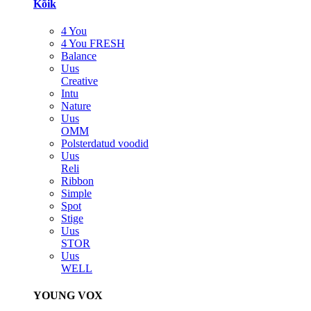
Kõik
4 You
4 You FRESH
Balance
Uus
Creative
Intu
Nature
Uus
OMM
Polsterdatud voodid
Uus
Reli
Ribbon
Simple
Spot
Stige
Uus
STOR
Uus
WELL
YOUNG VOX