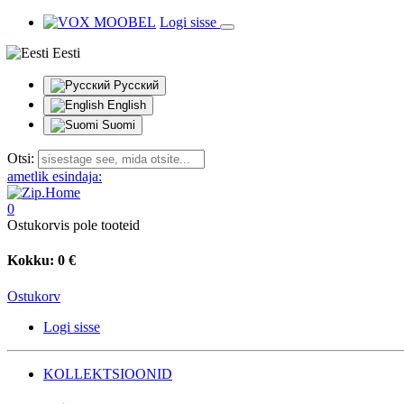
Logi sisse
Eesti
Русский
English
Suomi
Otsi:
ametlik esindaja:
0
Ostukorvis pole tooteid
Kokku:
0 €
Ostukorv
Logi sisse
KOLLEKTSIOONID