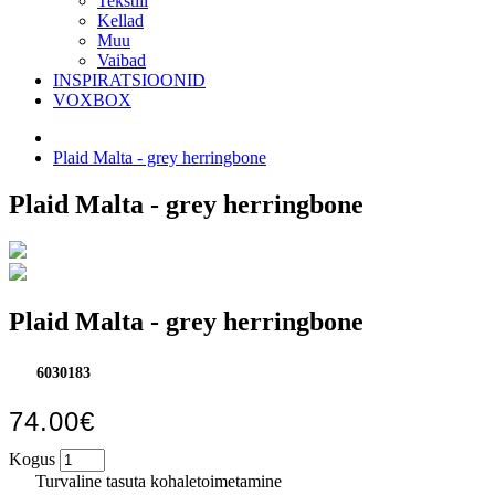
Tekstiil
Kellad
Muu
Vaibad
INSPIRATSIOONID
VOXBOX
Plaid Malta - grey herringbone
Plaid Malta - grey herringbone
Plaid Malta - grey herringbone
6030183
74.00€
Kogus
Turvaline tasuta kohaletoimetamine