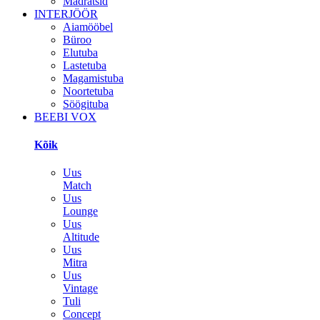
Madratsid
INTERJÖÖR
Aiamööbel
Büroo
Elutuba
Lastetuba
Magamistuba
Noortetuba
Söögituba
BEEBI VOX
Kõik
Uus
Match
Uus
Lounge
Uus
Altitude
Uus
Mitra
Uus
Vintage
Tuli
Concept