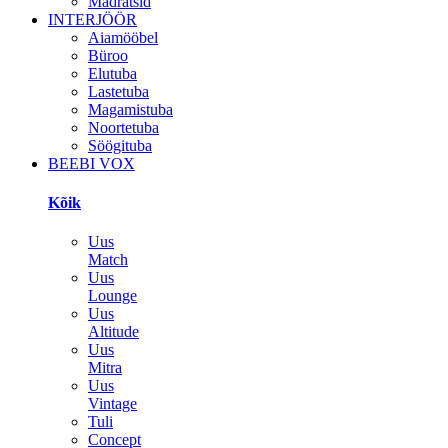
Madratsid
INTERJÖÖR
Aiamööbel
Büroo
Elutuba
Lastetuba
Magamistuba
Noortetuba
Söögituba
BEEBI VOX
Kõik
Uus
Match
Uus
Lounge
Uus
Altitude
Uus
Mitra
Uus
Vintage
Tuli
Concept