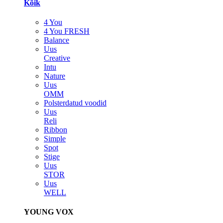
Kõik
4 You
4 You FRESH
Balance
Uus
Creative
Intu
Nature
Uus
OMM
Polsterdatud voodid
Uus
Reli
Ribbon
Simple
Spot
Stige
Uus
STOR
Uus
WELL
YOUNG VOX