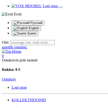
Logi sisse
Eesti
Русский
English
Suomi
Otsi:
ametlik esindaja:
0
Ostukorvis pole tooteid
Kokku:
0 €
Ostukorv
Logi sisse
KOLLEKTSIOONID