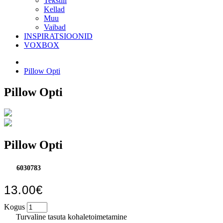
Tekstiil
Kellad
Muu
Vaibad
INSPIRATSIOONID
VOXBOX
Pillow Opti
Pillow Opti
Pillow Opti
6030783
13.00€
Kogus
Turvaline tasuta kohaletoimetamine