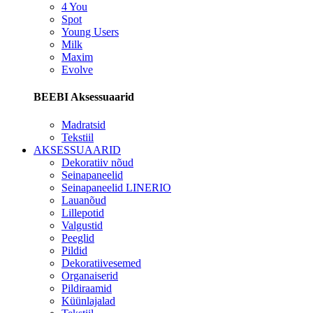
4 You
Spot
Young Users
Milk
Maxim
Evolve
BEEBI Aksessuaarid
Madratsid
Tekstiil
AKSESSUAARID
Dekoratiiv nõud
Seinapaneelid
Seinapaneelid LINERIO
Lauanõud
Lillepotid
Valgustid
Peeglid
Pildid
Dekoratiivesemed
Organaiserid
Pildiraamid
Küünlajalad