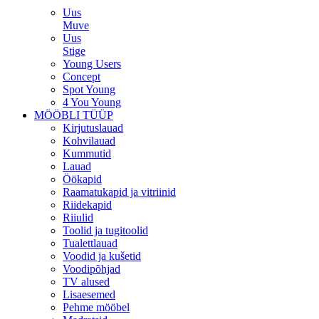
Uus
Muve
Uus
Stige
Young Users
Concept
Spot Young
4 You Young
MÖÖBLI TÜÜP
Kirjutuslauad
Kohvilauad
Kummutid
Lauad
Öökapid
Raamatukapid ja vitriinid
Riidekapid
Riiulid
Toolid ja tugitoolid
Tualettlauad
Voodid ja kušetid
Voodipõhjad
TV alused
Lisaesemed
Pehme mööbel