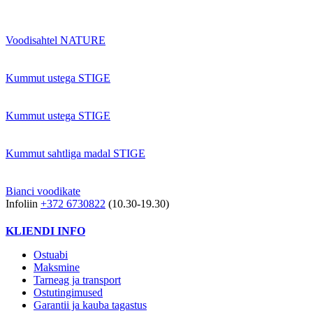
Voodisahtel NATURE
Kummut ustega STIGE
Kummut ustega STIGE
Kummut sahtliga madal STIGE
Bianci voodikate
Infoliin
+372 6730822
(10.30-19.30)
KLIENDI INFO
Ostuabi
Maksmine
Tarneag ja transport
Ostutingimused
Garantii ja kauba tagastus