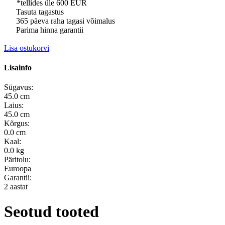
*tellides üle 600 EUR
Tasuta tagastus
365 päeva raha tagasi võimalus
Parima hinna garantii
Lisa ostukorvi
Lisainfo
Sügavus:
45.0 cm
Laius:
45.0 cm
Kõrgus:
0.0 cm
Kaal:
0.0 kg
Päritolu:
Euroopa
Garantii:
2 aastat
Seotud tooted