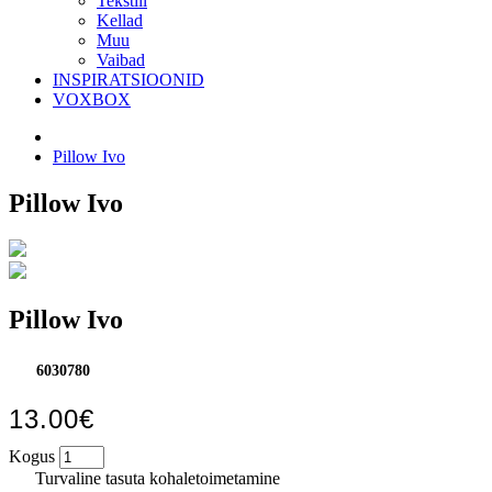
Tekstiil
Kellad
Muu
Vaibad
INSPIRATSIOONID
VOXBOX
Pillow Ivo
Pillow Ivo
Pillow Ivo
6030780
13.00€
Kogus
Turvaline tasuta kohaletoimetamine