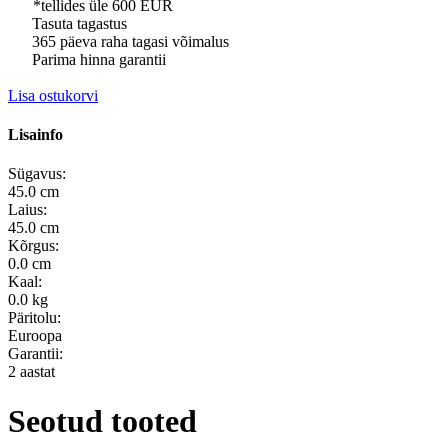
*tellides üle 600 EUR
Tasuta tagastus
365 päeva raha tagasi võimalus
Parima hinna garantii
Lisa ostukorvi
Lisainfo
Sügavus:
45.0 cm
Laius:
45.0 cm
Kõrgus:
0.0 cm
Kaal:
0.0 kg
Päritolu:
Euroopa
Garantii:
2 aastat
Seotud tooted