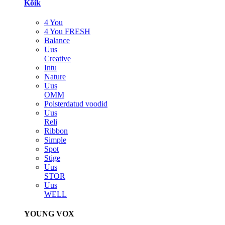
Kõik
4 You
4 You FRESH
Balance
Uus
Creative
Intu
Nature
Uus
OMM
Polsterdatud voodid
Uus
Reli
Ribbon
Simple
Spot
Stige
Uus
STOR
Uus
WELL
YOUNG VOX