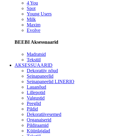
4 You
Spot
Young Users
Milk
Maxim
Evolve
BEEBI Aksessuaarid
Madratsid
Tekstiil
AKSESSUAARID
Dekoratiiv nõud
Seinapaneelid
Seinapaneelid LINERIO
Lauanõud
Lillepotid
Valgustid
Peeglid
Pildid
Dekoratiivesemed
Organaiserid
Pildiraamid
Küünlajalad