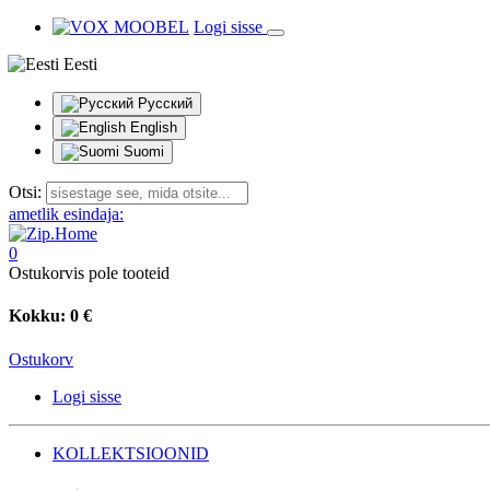
Logi sisse
Eesti
Русский
English
Suomi
Otsi:
ametlik esindaja:
0
Ostukorvis pole tooteid
Kokku:
0 €
Ostukorv
Logi sisse
KOLLEKTSIOONID