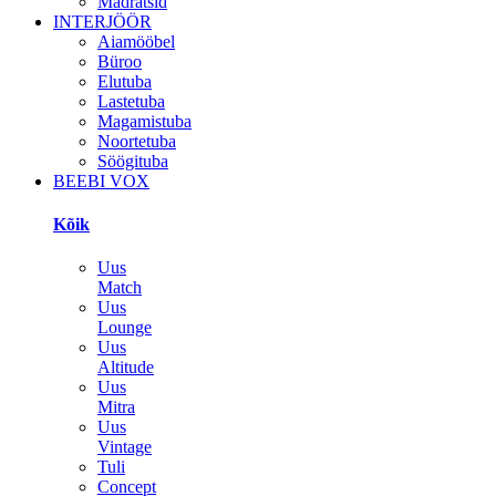
Madratsid
INTERJÖÖR
Aiamööbel
Büroo
Elutuba
Lastetuba
Magamistuba
Noortetuba
Söögituba
BEEBI VOX
Kõik
Uus
Match
Uus
Lounge
Uus
Altitude
Uus
Mitra
Uus
Vintage
Tuli
Concept