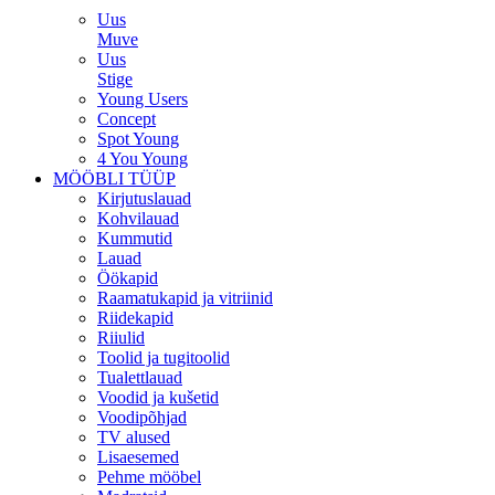
Uus
Muve
Uus
Stige
Young Users
Concept
Spot Young
4 You Young
MÖÖBLI TÜÜP
Kirjutuslauad
Kohvilauad
Kummutid
Lauad
Öökapid
Raamatukapid ja vitriinid
Riidekapid
Riiulid
Toolid ja tugitoolid
Tualettlauad
Voodid ja kušetid
Voodipõhjad
TV alused
Lisaesemed
Pehme mööbel