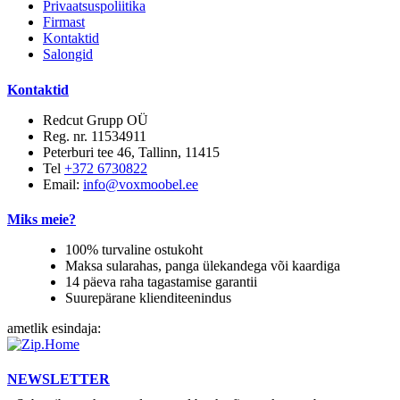
Privaatsuspoliitika
Firmast
Kontaktid
Salongid
Kontaktid
Redcut Grupp OÜ
Reg. nr. 11534911
Peterburi tee 46, Tallinn, 11415
Tel
+372 6730822
Email:
info@voxmoobel.ee
Miks meie?
100% turvaline ostukoht
Maksa sularahas, panga ülekandega või kaardiga
14 päeva raha tagastamise garantii
Suurepärane klienditeenindus
ametlik esindaja:
NEWSLETTER