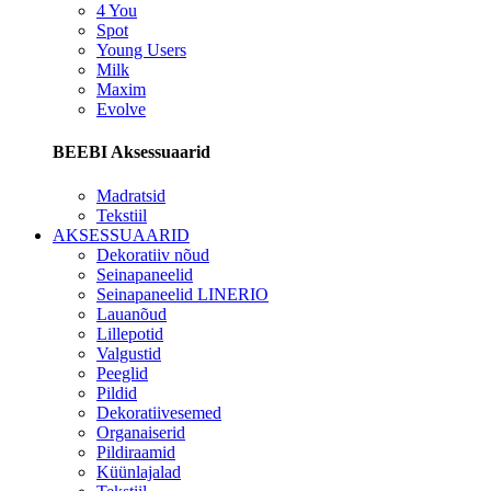
4 You
Spot
Young Users
Milk
Maxim
Evolve
BEEBI Aksessuaarid
Madratsid
Tekstiil
AKSESSUAARID
Dekoratiiv nõud
Seinapaneelid
Seinapaneelid LINERIO
Lauanõud
Lillepotid
Valgustid
Peeglid
Pildid
Dekoratiivesemed
Organaiserid
Pildiraamid
Küünlajalad