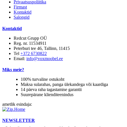
Privaatsuspoliitika
Firmast
Kontaktid
Salongid
Kontaktid
Redcut Grupp OÜ
Reg. nr. 11534911
Peterburi tee 46, Tallinn, 11415
Tel
+372 6730822
Email:
info@voxmoobel.ee
Miks meie?
100% turvaline ostukoht
Maksa sularahas, panga ülekandega või kaardiga
14 päeva raha tagastamise garantii
Suurepärane klienditeenindus
ametlik esindaja:
NEWSLETTER