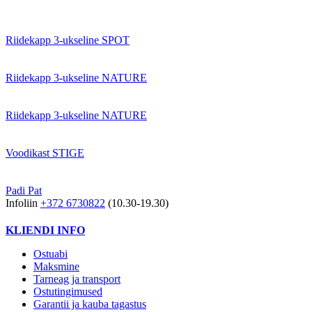
Riidekapp 3-ukseline SPOT
Riidekapp 3-ukseline NATURE
Riidekapp 3-ukseline NATURE
Voodikast STIGE
Padi Pat
Infoliin
+372 6730822
(10.30-19.30)
KLIENDI INFO
Ostuabi
Maksmine
Tarneag ja transport
Ostutingimused
Garantii ja kauba tagastus