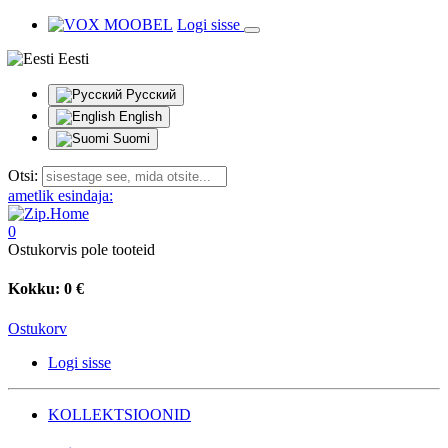
Logi sisse
Eesti
Русский
English
Suomi
Otsi:
ametlik esindaja:
0
Ostukorvis pole tooteid
Kokku:
0 €
Ostukorv
Logi sisse
KOLLEKTSIOONID