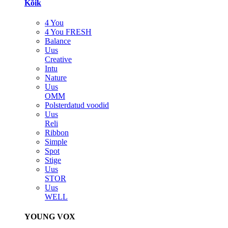
Kõik
4 You
4 You FRESH
Balance
Uus
Creative
Intu
Nature
Uus
OMM
Polsterdatud voodid
Uus
Reli
Ribbon
Simple
Spot
Stige
Uus
STOR
Uus
WELL
YOUNG VOX