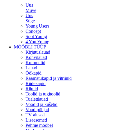
Uus
Muve
Uus
Stige
Young Users
Concept
Spot Young
4 You Young
MÖÖBLI TÜÜP
Kirjutuslauad
Kohvilauad
Kummutid
Lauad
Öökapid
Raamatukapid ja vitriinid
Riidekapid
Riiulid
Toolid ja tugitoolid
Tualettlauad
Voodid ja kušetid
Voodipõhjad
TV alused
Lisaesemed
Pehme mööbel