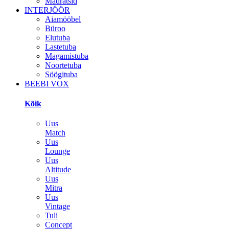
Madratsid
INTERJÖÖR
Aiamööbel
Büroo
Elutuba
Lastetuba
Magamistuba
Noortetuba
Söögituba
BEEBI VOX
Kõik
Uus
Match
Uus
Lounge
Uus
Altitude
Uus
Mitra
Uus
Vintage
Tuli
Concept