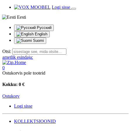
Logi sisse
Eesti
Русский
English
Suomi
Otsi:
ametlik esindaja:
0
Ostukorvis pole tooteid
Kokku:
0 €
Ostukorv
Logi sisse
KOLLEKTSIOONID