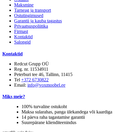
Maksmine
Tarneag ja transport
Ostutingimused
Garantii ja kauba tagastus
Privaatsuspoliitika
Firmast
Kontaktid
Salongid
Kontaktid
Redcut Grupp OÜ
Reg. nr. 11534911
Peterburi tee 46, Tallinn, 11415
Tel
+372 6730822
Email:
info@voxmoobel.ee
Miks meie?
100% turvaline ostukoht
Maksa sularahas, panga ülekandega või kaardiga
14 päeva raha tagastamise garantii
Suurepärane klienditeenindus