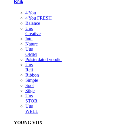
Kõik
4 You
4 You FRESH
Balance
Uus
Creative
Intu
Nature
Uus
OMM
Polsterdatud voodid
Uus
Reli
Ribbon
Simple
Spot
Stige
Uus
STOR
Uus
WELL
YOUNG VOX