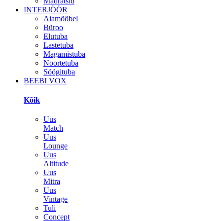
Madratsid
INTERJÖÖR
Aiamööbel
Büroo
Elutuba
Lastetuba
Magamistuba
Noortetuba
Söögituba
BEEBI VOX
Kõik
Uus
Match
Uus
Lounge
Uus
Altitude
Uus
Mitra
Uus
Vintage
Tuli
Concept