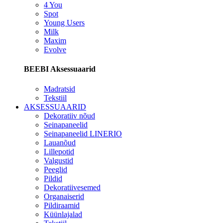
4 You
Spot
Young Users
Milk
Maxim
Evolve
BEEBI Aksessuaarid
Madratsid
Tekstiil
AKSESSUAARID
Dekoratiiv nõud
Seinapaneelid
Seinapaneelid LINERIO
Lauanõud
Lillepotid
Valgustid
Peeglid
Pildid
Dekoratiivesemed
Organaiserid
Pildiraamid
Küünlajalad