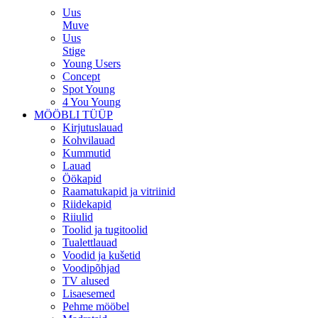
Uus
Muve
Uus
Stige
Young Users
Concept
Spot Young
4 You Young
MÖÖBLI TÜÜP
Kirjutuslauad
Kohvilauad
Kummutid
Lauad
Öökapid
Raamatukapid ja vitriinid
Riidekapid
Riiulid
Toolid ja tugitoolid
Tualettlauad
Voodid ja kušetid
Voodipõhjad
TV alused
Lisaesemed
Pehme mööbel