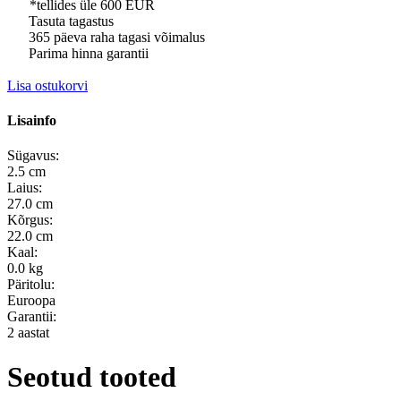
*tellides üle 600 EUR
Tasuta tagastus
365 päeva raha tagasi võimalus
Parima hinna garantii
Lisa ostukorvi
Lisainfo
Sügavus:
2.5 cm
Laius:
27.0 cm
Kõrgus:
22.0 cm
Kaal:
0.0 kg
Päritolu:
Euroopa
Garantii:
2 aastat
Seotud tooted