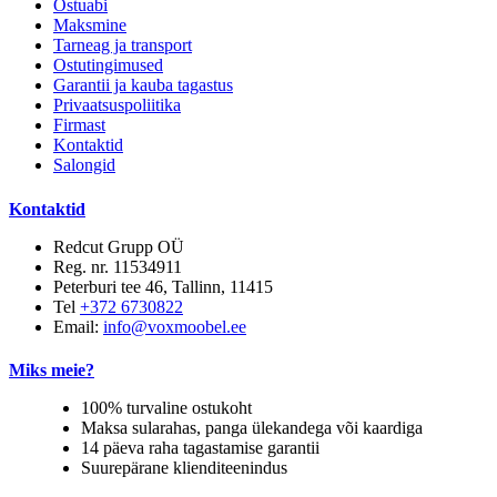
Ostuabi
Maksmine
Tarneag ja transport
Ostutingimused
Garantii ja kauba tagastus
Privaatsuspoliitika
Firmast
Kontaktid
Salongid
Kontaktid
Redcut Grupp OÜ
Reg. nr. 11534911
Peterburi tee 46, Tallinn, 11415
Tel
+372 6730822
Email:
info@voxmoobel.ee
Miks meie?
100% turvaline ostukoht
Maksa sularahas, panga ülekandega või kaardiga
14 päeva raha tagastamise garantii
Suurepärane klienditeenindus