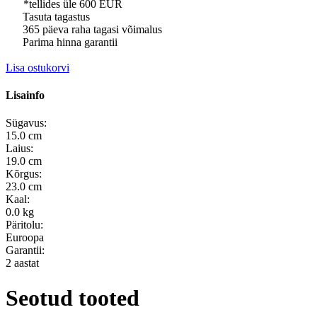
*tellides üle 600 EUR
Tasuta tagastus
365 päeva raha tagasi võimalus
Parima hinna garantii
Lisa ostukorvi
Lisainfo
Sügavus:
15.0 cm
Laius:
19.0 cm
Kõrgus:
23.0 cm
Kaal:
0.0 kg
Päritolu:
Euroopa
Garantii:
2 aastat
Seotud tooted