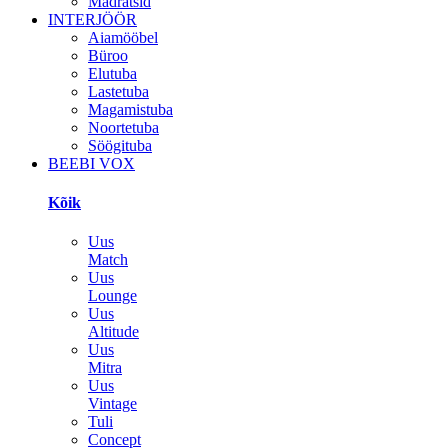
Madratsid
INTERJÖÖR
Aiamööbel
Büroo
Elutuba
Lastetuba
Magamistuba
Noortetuba
Söögituba
BEEBI VOX
Kõik
Uus
Match
Uus
Lounge
Uus
Altitude
Uus
Mitra
Uus
Vintage
Tuli
Concept