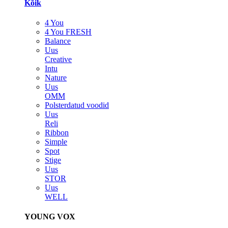
Kõik
4 You
4 You FRESH
Balance
Uus
Creative
Intu
Nature
Uus
OMM
Polsterdatud voodid
Uus
Reli
Ribbon
Simple
Spot
Stige
Uus
STOR
Uus
WELL
YOUNG VOX