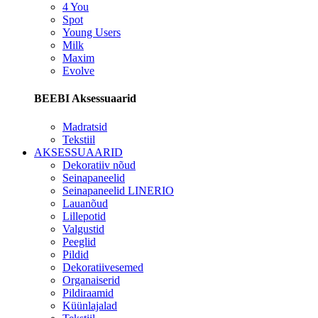
4 You
Spot
Young Users
Milk
Maxim
Evolve
BEEBI Aksessuaarid
Madratsid
Tekstiil
AKSESSUAARID
Dekoratiiv nõud
Seinapaneelid
Seinapaneelid LINERIO
Lauanõud
Lillepotid
Valgustid
Peeglid
Pildid
Dekoratiivesemed
Organaiserid
Pildiraamid
Küünlajalad