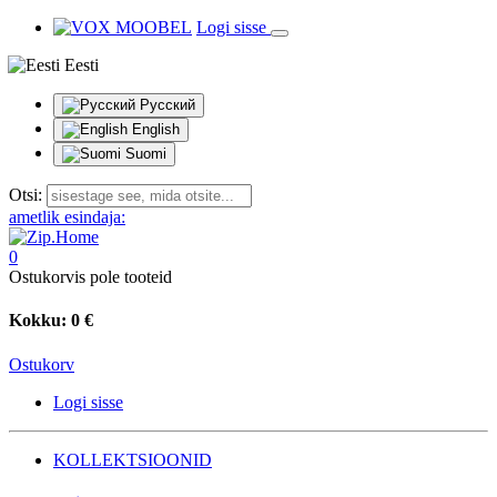
Logi sisse
Eesti
Русский
English
Suomi
Otsi:
ametlik esindaja:
0
Ostukorvis pole tooteid
Kokku:
0 €
Ostukorv
Logi sisse
KOLLEKTSIOONID