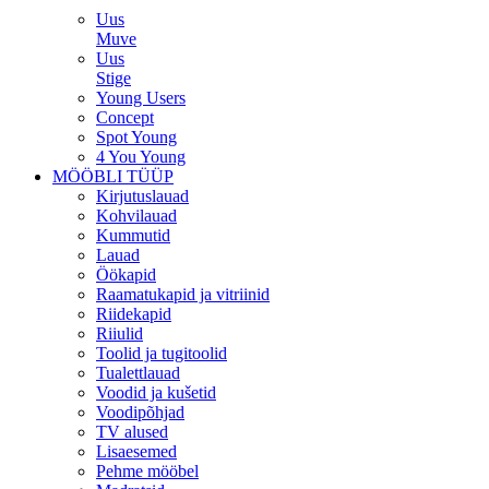
Uus
Muve
Uus
Stige
Young Users
Concept
Spot Young
4 You Young
MÖÖBLI TÜÜP
Kirjutuslauad
Kohvilauad
Kummutid
Lauad
Öökapid
Raamatukapid ja vitriinid
Riidekapid
Riiulid
Toolid ja tugitoolid
Tualettlauad
Voodid ja kušetid
Voodipõhjad
TV alused
Lisaesemed
Pehme mööbel