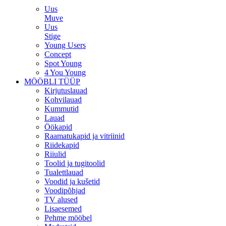
Uus
Muve
Uus
Stige
Young Users
Concept
Spot Young
4 You Young
MÖÖBLI TÜÜP
Kirjutuslauad
Kohvilauad
Kummutid
Lauad
Öökapid
Raamatukapid ja vitriinid
Riidekapid
Riiulid
Toolid ja tugitoolid
Tualettlauad
Voodid ja kušetid
Voodipõhjad
TV alused
Lisaesemed
Pehme mööbel