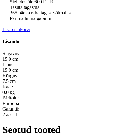
*tellides üle 600 EUR
Tasuta tagastus
365 päeva raha tagasi võimalus
Parima hinna garantii
Lisa ostukorvi
Lisainfo
Sügavus:
15.0 cm
Laius:
15.0 cm
Kõrgus:
7.5 cm
Kaal:
0.0 kg
Päritolu:
Euroopa
Garantii:
2 aastat
Seotud tooted