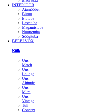
Madratsid
INTERJÖÖR
Aiamööbel
Büroo
Elutuba
Lastetuba
Magamistuba
Noortetuba
Söögituba
BEEBI VOX
Kõik
Uus
Match
Uus
Lounge
Uus
Altitude
Uus
Mitra
Uus
Vintage
Tuli
Concept