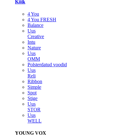
Kõik
4 You
4 You FRESH
Balance
Uus
Creative
Intu
Nature
Uus
OMM
Polsterdatud voodid
Uus
Reli
Ribbon
Simple
Spot
Stige
Uus
STOR
Uus
WELL
YOUNG VOX