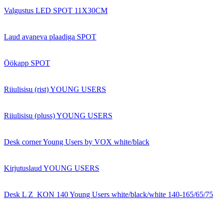
Valgustus LED SPOT 11X30CM
Laud avaneva plaadiga SPOT
Öökapp SPOT
Riiulisisu (rist) YOUNG USERS
Riiulisisu (pluss) YOUNG USERS
Desk corner Young Users by VOX white/black
Kirjutuslaud YOUNG USERS
Desk L Z_KON 140 Young Users white/black/white 140-165/65/75