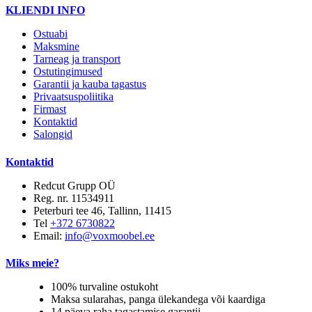
KLIENDI INFO
Ostuabi
Maksmine
Tarneag ja transport
Ostutingimused
Garantii ja kauba tagastus
Privaatsuspoliitika
Firmast
Kontaktid
Salongid
Kontaktid
Redcut Grupp OÜ
Reg. nr. 11534911
Peterburi tee 46, Tallinn, 11415
Tel
+372 6730822
Email:
info@voxmoobel.ee
Miks meie?
100% turvaline ostukoht
Maksa sularahas, panga ülekandega või kaardiga
14 päeva raha tagastamise garantii