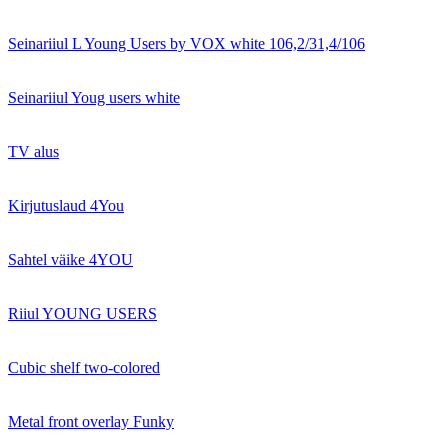
Seinariiul L Young Users by VOX white 106,2/31,4/106
Seinariiul Youg users white
TV alus
Kirjutuslaud 4You
Sahtel väike 4YOU
Riiul YOUNG USERS
Cubic shelf two-colored
Metal front overlay Funky