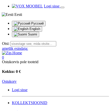
Logi sisse
Eesti
Русский
English
Suomi
Otsi:
ametlik esindaja:
0
Ostukorvis pole tooteid
Kokku:
0 €
Ostukorv
Logi sisse
KOLLEKTSIOONID