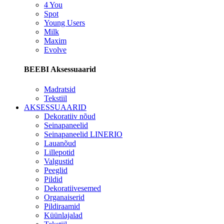
4 You
Spot
Young Users
Milk
Maxim
Evolve
BEEBI Aksessuaarid
Madratsid
Tekstiil
AKSESSUAARID
Dekoratiiv nõud
Seinapaneelid
Seinapaneelid LINERIO
Lauanõud
Lillepotid
Valgustid
Peeglid
Pildid
Dekoratiivesemed
Organaiserid
Pildiraamid
Küünlajalad