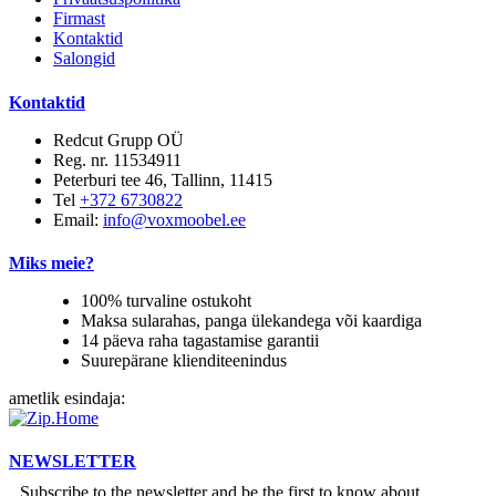
Firmast
Kontaktid
Salongid
Kontaktid
Redcut Grupp OÜ
Reg. nr. 11534911
Peterburi tee 46, Tallinn, 11415
Tel
+372 6730822
Email:
info@voxmoobel.ee
Miks meie?
100% turvaline ostukoht
Maksa sularahas, panga ülekandega või kaardiga
14 päeva raha tagastamise garantii
Suurepärane klienditeenindus
ametlik esindaja:
NEWSLETTER
Subscribe to the newsletter and be the first to know about