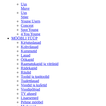
Uus
Muve
Uus
Stige
Young Users
Concept
Spot Young
4 You Young
MÖÖBLI TÜÜP
Kirjutuslauad
Kohvilauad
Kummutid
Lauad
Öökapid
Raamatukapid ja vitriinid
Riidekapid
Riiulid
Toolid ja tugitoolid
Tualettlauad
Voodid ja kušetid
Voodipõhjad
TV alused
Lisaesemed
Pehme mööbel