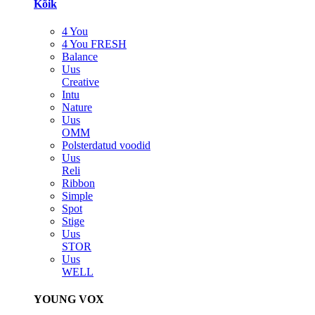
Kõik
4 You
4 You FRESH
Balance
Uus
Creative
Intu
Nature
Uus
OMM
Polsterdatud voodid
Uus
Reli
Ribbon
Simple
Spot
Stige
Uus
STOR
Uus
WELL
YOUNG VOX