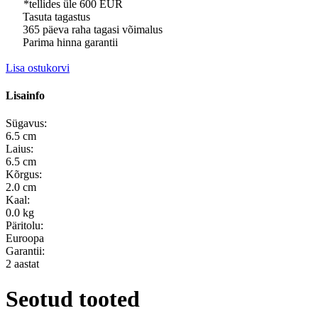
*tellides üle 600 EUR
Tasuta tagastus
365 päeva raha tagasi võimalus
Parima hinna garantii
Lisa ostukorvi
Lisainfo
Sügavus:
6.5 cm
Laius:
6.5 cm
Kõrgus:
2.0 cm
Kaal:
0.0 kg
Päritolu:
Euroopa
Garantii:
2 aastat
Seotud tooted