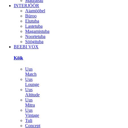
Madratsid
INTERJÖÖR
Aiamööbel
Büroo
Elutuba
Lastetuba
Magamistuba
Noortetuba
Söögituba
BEEBI VOX
Kõik
Uus
Match
Uus
Lounge
Uus
Altitude
Uus
Mitra
Uus
Vintage
Tuli
Concept