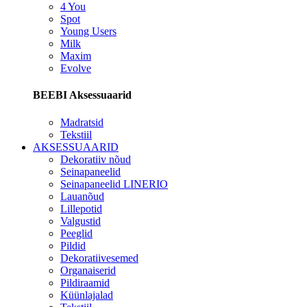
4 You
Spot
Young Users
Milk
Maxim
Evolve
BEEBI Aksessuaarid
Madratsid
Tekstiil
AKSESSUAARID
Dekoratiiv nõud
Seinapaneelid
Seinapaneelid LINERIO
Lauanõud
Lillepotid
Valgustid
Peeglid
Pildid
Dekoratiivesemed
Organaiserid
Pildiraamid
Küünlajalad