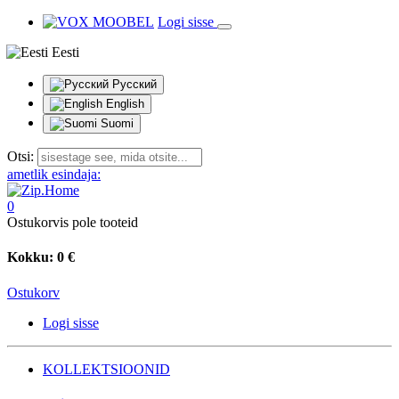
Logi sisse
Eesti
Русский
English
Suomi
Otsi:
ametlik esindaja:
0
Ostukorvis pole tooteid
Kokku:
0 €
Ostukorv
Logi sisse
KOLLEKTSIOONID