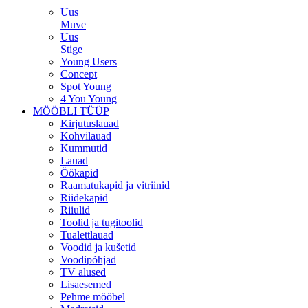
Uus
Muve
Uus
Stige
Young Users
Concept
Spot Young
4 You Young
MÖÖBLI TÜÜP
Kirjutuslauad
Kohvilauad
Kummutid
Lauad
Öökapid
Raamatukapid ja vitriinid
Riidekapid
Riiulid
Toolid ja tugitoolid
Tualettlauad
Voodid ja kušetid
Voodipõhjad
TV alused
Lisaesemed
Pehme mööbel