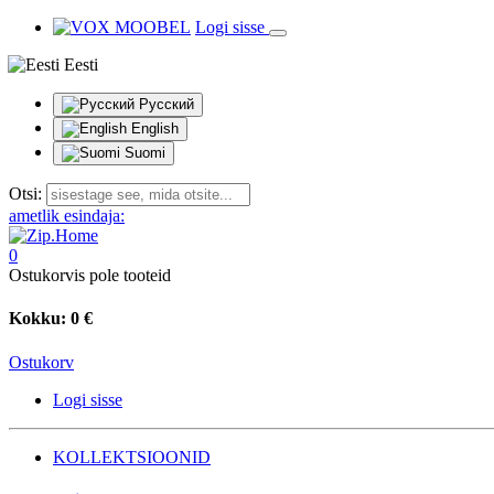
Logi sisse
Eesti
Русский
English
Suomi
Otsi:
ametlik esindaja:
0
Ostukorvis pole tooteid
Kokku:
0 €
Ostukorv
Logi sisse
KOLLEKTSIOONID