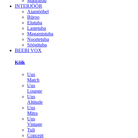
Madratsid
INTERJÖÖR
Aiamööbel
Büroo
Elutuba
Lastetuba
Magamistuba
Noortetuba
Söögituba
BEEBI VOX
Kõik
Uus
Match
Uus
Lounge
Uus
Altitude
Uus
Mitra
Uus
Vintage
Tuli
Concept