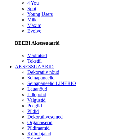
4 You
Spot
Young Users
Milk
Maxim
Evolve
BEEBI Aksessuaarid
Madratsid
Tekstiil
AKSESSUAARID
Dekoratiiv nõud
Seinapaneelid
Seinapaneelid LINERIO
Lauanõud
Lillepotid
Valgustid
Peeglid
Pildid
Dekoratiivesemed
Organaiserid
Pildiraamid
Küünlajalad