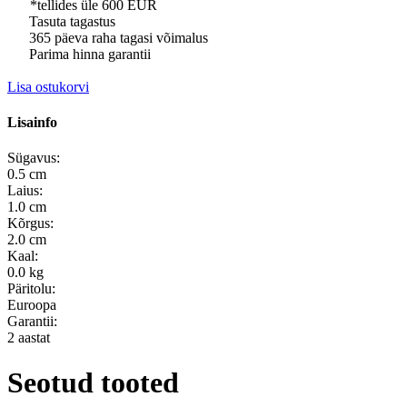
*tellides üle 600 EUR
Tasuta tagastus
365 päeva raha tagasi võimalus
Parima hinna garantii
Lisa ostukorvi
Lisainfo
Sügavus:
0.5 cm
Laius:
1.0 cm
Kõrgus:
2.0 cm
Kaal:
0.0 kg
Päritolu:
Euroopa
Garantii:
2 aastat
Seotud tooted