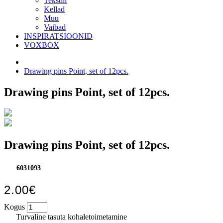
Tekstiil
Kellad
Muu
Vaibad
INSPIRATSIOONID
VOXBOX
Drawing pins Point, set of 12pcs.
Drawing pins Point, set of 12pcs.
Drawing pins Point, set of 12pcs.
6031093
2.00€
Kogus
Turvaline tasuta kohaletoimetamine