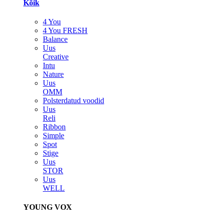
Kõik
4 You
4 You FRESH
Balance
Uus
Creative
Intu
Nature
Uus
OMM
Polsterdatud voodid
Uus
Reli
Ribbon
Simple
Spot
Stige
Uus
STOR
Uus
WELL
YOUNG VOX