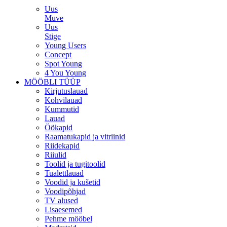
Uus
Muve
Uus
Stige
Young Users
Concept
Spot Young
4 You Young
MÖÖBLI TÜÜP
Kirjutuslauad
Kohvilauad
Kummutid
Lauad
Öökapid
Raamatukapid ja vitriinid
Riidekapid
Riiulid
Toolid ja tugitoolid
Tualettlauad
Voodid ja kušetid
Voodipõhjad
TV alused
Lisaesemed
Pehme mööbel