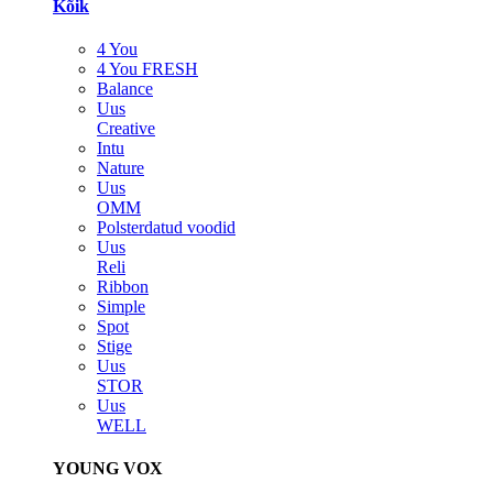
Kõik
4 You
4 You FRESH
Balance
Uus
Creative
Intu
Nature
Uus
OMM
Polsterdatud voodid
Uus
Reli
Ribbon
Simple
Spot
Stige
Uus
STOR
Uus
WELL
YOUNG VOX