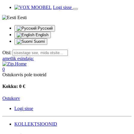
Logi sisse
Eesti
Русский
English
Suomi
Otsi:
ametlik esindaja:
0
Ostukorvis pole tooteid
Kokku:
0 €
Ostukorv
Logi sisse
KOLLEKTSIOONID