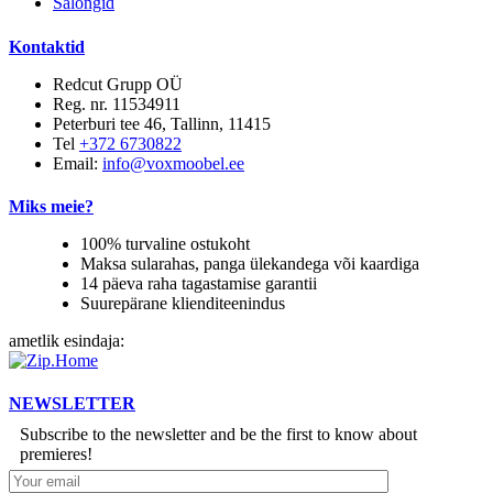
Salongid
Kontaktid
Redcut Grupp OÜ
Reg. nr. 11534911
Peterburi tee 46, Tallinn, 11415
Tel
+372 6730822
Email:
info@voxmoobel.ee
Miks meie?
100% turvaline ostukoht
Maksa sularahas, panga ülekandega või kaardiga
14 päeva raha tagastamise garantii
Suurepärane klienditeenindus
ametlik esindaja:
NEWSLETTER
Subscribe to the newsletter and be the first to know about
premieres!