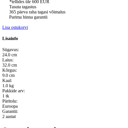
*tellides üle 600 EUR
Tasuta tagastus
365 päeva raha tagasi võimalus
Parima hinna garantii
Lisa ostukorvi
Lisainfo
Sügavus:
24.0 cm
Laius:
32.0 cm
Kõrgus:
9.0 cm
Kaal:
1.0 kg
Pakkide arv:
1 tk
Päritolu:
Euroopa
Garantii:
2 aastat