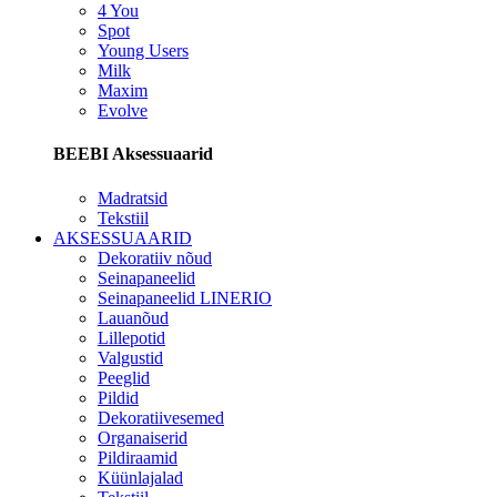
4 You
Spot
Young Users
Milk
Maxim
Evolve
BEEBI Aksessuaarid
Madratsid
Tekstiil
AKSESSUAARID
Dekoratiiv nõud
Seinapaneelid
Seinapaneelid LINERIO
Lauanõud
Lillepotid
Valgustid
Peeglid
Pildid
Dekoratiivesemed
Organaiserid
Pildiraamid
Küünlajalad