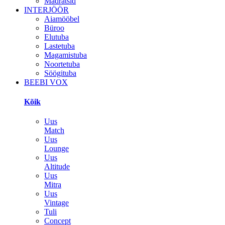
Madratsid
INTERJÖÖR
Aiamööbel
Büroo
Elutuba
Lastetuba
Magamistuba
Noortetuba
Söögituba
BEEBI VOX
Kõik
Uus
Match
Uus
Lounge
Uus
Altitude
Uus
Mitra
Uus
Vintage
Tuli
Concept