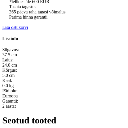
*tellides üle 600 EUR
Tasuta tagastus
365 päeva raha tagasi võimalus
Parima hinna garantii
Lisa ostukorvi
Lisainfo
Sügavus:
37.5 cm
Laius:
24.0 cm
Kõrgus:
5.0 cm
Kaal:
0.0 kg
Päritolu:
Euroopa
Garantii:
2 aastat
Seotud tooted