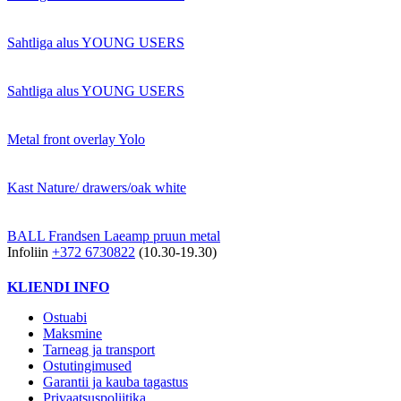
Sahtliga alus YOUNG USERS
Sahtliga alus YOUNG USERS
Metal front overlay Yolo
Kast Nature/ drawers/oak white
BALL Frandsen Laeamp pruun metal
Infoliin
+372 6730822
(10.30-19.30)
KLIENDI INFO
Ostuabi
Maksmine
Tarneag ja transport
Ostutingimused
Garantii ja kauba tagastus
Privaatsuspoliitika