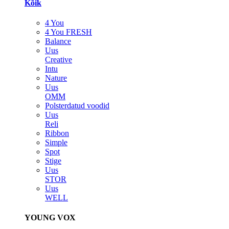
Kõik
4 You
4 You FRESH
Balance
Uus
Creative
Intu
Nature
Uus
OMM
Polsterdatud voodid
Uus
Reli
Ribbon
Simple
Spot
Stige
Uus
STOR
Uus
WELL
YOUNG VOX