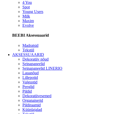
4 You
Spot
Young Users
Milk
Maxim
Evolve
BEEBI Aksessuaarid
Madratsid
Tekstiil
AKSESSUAARID
Dekoratiiv nõud
Seinapaneelid
Seinapaneelid LINERIO
Lauanõud
Lillepotid
Valgustid
Peeglid
Pildid
Dekoratiivesemed
Organaiserid
Pildiraamid
Küünlajalad