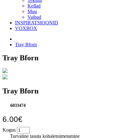
Tekstiil
Kellad
Muu
Vaibad
INSPIRATSIOONID
VOXBOX
Tray Bforn
Tray Bforn
Tray Bforn
6033474
6.00€
Kogus
Turvaline tasuta kohaletoimetamine