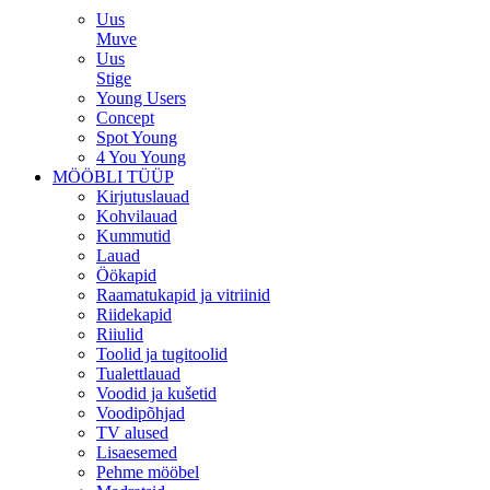
Uus
Muve
Uus
Stige
Young Users
Concept
Spot Young
4 You Young
MÖÖBLI TÜÜP
Kirjutuslauad
Kohvilauad
Kummutid
Lauad
Öökapid
Raamatukapid ja vitriinid
Riidekapid
Riiulid
Toolid ja tugitoolid
Tualettlauad
Voodid ja kušetid
Voodipõhjad
TV alused
Lisaesemed
Pehme mööbel