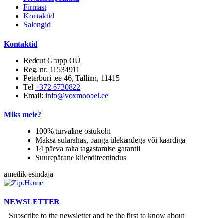
Firmast
Kontaktid
Salongid
Kontaktid
Redcut Grupp OÜ
Reg. nr. 11534911
Peterburi tee 46, Tallinn, 11415
Tel
+372 6730822
Email:
info@voxmoobel.ee
Miks meie?
100% turvaline ostukoht
Maksa sularahas, panga ülekandega või kaardiga
14 päeva raha tagastamise garantii
Suurepärane klienditeenindus
ametlik esindaja:
NEWSLETTER
Subscribe to the newsletter and be the first to know about