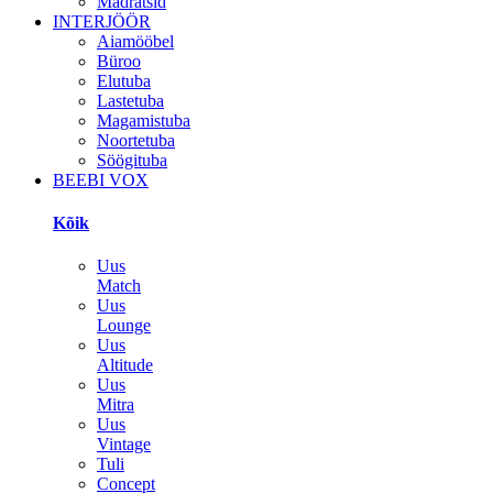
Madratsid
INTERJÖÖR
Aiamööbel
Büroo
Elutuba
Lastetuba
Magamistuba
Noortetuba
Söögituba
BEEBI VOX
Kõik
Uus
Match
Uus
Lounge
Uus
Altitude
Uus
Mitra
Uus
Vintage
Tuli
Concept