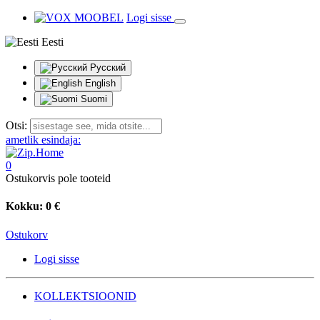
Logi sisse
Eesti
Русский
English
Suomi
Otsi:
ametlik esindaja:
0
Ostukorvis pole tooteid
Kokku:
0 €
Ostukorv
Logi sisse
KOLLEKTSIOONID