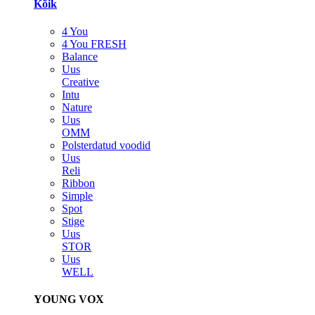
Kõik
4 You
4 You FRESH
Balance
Uus
Creative
Intu
Nature
Uus
OMM
Polsterdatud voodid
Uus
Reli
Ribbon
Simple
Spot
Stige
Uus
STOR
Uus
WELL
YOUNG VOX