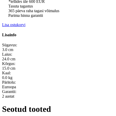
*tellides üle 600 EUR
Tasuta tagastus
365 päeva raha tagasi võimalus
Parima hinna garantii
Lisa ostukorvi
Lisainfo
Sügavus:
3.0 cm
Laius:
24.0 cm
Kõrgus:
15.0 cm
Kaal:
0.0 kg
Päritolu:
Euroopa
Garantii:
2 aastat
Seotud tooted