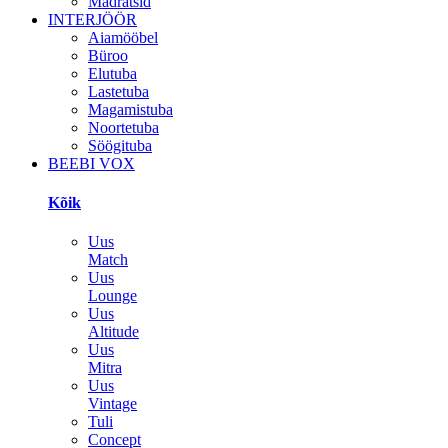
Madratsid
INTERJÖÖR
Aiamööbel
Büroo
Elutuba
Lastetuba
Magamistuba
Noortetuba
Söögituba
BEEBI VOX
Kõik
Uus
Match
Uus
Lounge
Uus
Altitude
Uus
Mitra
Uus
Vintage
Tuli
Concept