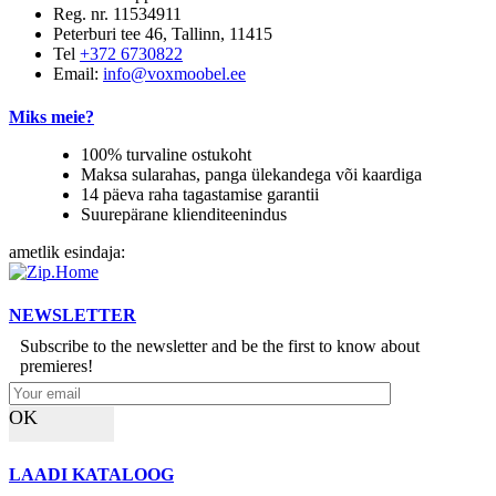
Reg. nr. 11534911
Peterburi tee 46, Tallinn, 11415
Tel
+372 6730822
Email:
info@voxmoobel.ee
Miks meie?
100% turvaline ostukoht
Maksa sularahas, panga ülekandega või kaardiga
14 päeva raha tagastamise garantii
Suurepärane klienditeenindus
ametlik esindaja:
NEWSLETTER
Subscribe to the newsletter and be the first to know about
premieres!
OK
LAADI KATALOOG