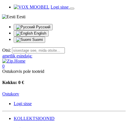
Logi sisse
Eesti
Русский
English
Suomi
Otsi:
ametlik esindaja:
0
Ostukorvis pole tooteid
Kokku:
0 €
Ostukorv
Logi sisse
KOLLEKTSIOONID