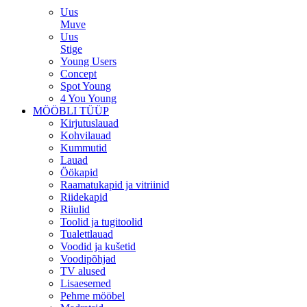
Uus
Muve
Uus
Stige
Young Users
Concept
Spot Young
4 You Young
MÖÖBLI TÜÜP
Kirjutuslauad
Kohvilauad
Kummutid
Lauad
Öökapid
Raamatukapid ja vitriinid
Riidekapid
Riiulid
Toolid ja tugitoolid
Tualettlauad
Voodid ja kušetid
Voodipõhjad
TV alused
Lisaesemed
Pehme mööbel