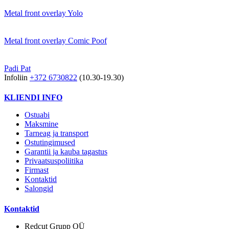
Metal front overlay Yolo
Metal front overlay Comic Poof
Padi Pat
Infoliin
+372 6730822
(10.30-19.30)
KLIENDI INFO
Ostuabi
Maksmine
Tarneag ja transport
Ostutingimused
Garantii ja kauba tagastus
Privaatsuspoliitika
Firmast
Kontaktid
Salongid
Kontaktid
Redcut Grupp OÜ