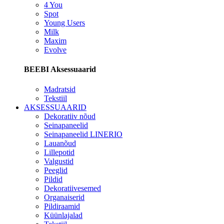
4 You
Spot
Young Users
Milk
Maxim
Evolve
BEEBI Aksessuaarid
Madratsid
Tekstiil
AKSESSUAARID
Dekoratiiv nõud
Seinapaneelid
Seinapaneelid LINERIO
Lauanõud
Lillepotid
Valgustid
Peeglid
Pildid
Dekoratiivesemed
Organaiserid
Pildiraamid
Küünlajalad