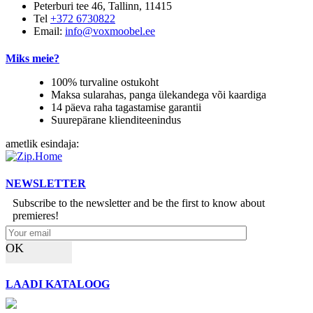
Peterburi tee 46, Tallinn, 11415
Tel
+372 6730822
Email:
info@voxmoobel.ee
Miks meie?
100% turvaline ostukoht
Maksa sularahas, panga ülekandega või kaardiga
14 päeva raha tagastamise garantii
Suurepärane klienditeenindus
ametlik esindaja:
NEWSLETTER
Subscribe to the newsletter and be the first to know about
premieres!
OK
LAADI KATALOOG