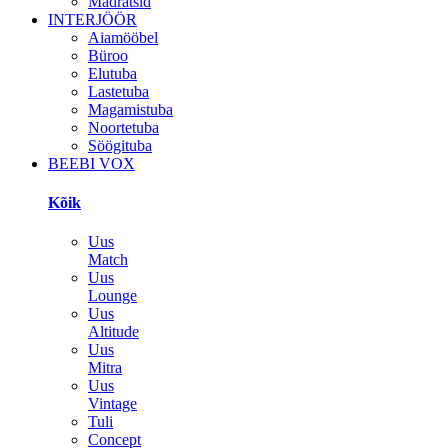
Madratsid
INTERJÖÖR
Aiamööbel
Büroo
Elutuba
Lastetuba
Magamistuba
Noortetuba
Söögituba
BEEBI VOX
Kõik
Uus
Match
Uus
Lounge
Uus
Altitude
Uus
Mitra
Uus
Vintage
Tuli
Concept