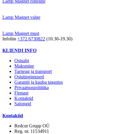
Lamp Magnet roheline
Lamp Magnet valge
Lamp Magnet must
Infoliin
+372 6730822
(10.30-19.30)
KLIENDI INFO
Ostuabi
Maksmine
Tarneag ja transport
Ostutingimused
Garantii ja kauba tagastus
Privaatsuspoliitika
Firmast
Kontaktid
Salongid
Kontaktid
Redcut Grupp OÜ
Reg. nr. 11534911