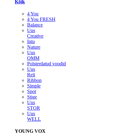
Kõik
4 You
4 You FRESH
Balance
Uus
Creative
Intu
Nature
Uus
OMM
Polsterdatud voodid
Uus
Reli
Ribbon
Simple
Spot
Stige
Uus
STOR
Uus
WELL
YOUNG VOX