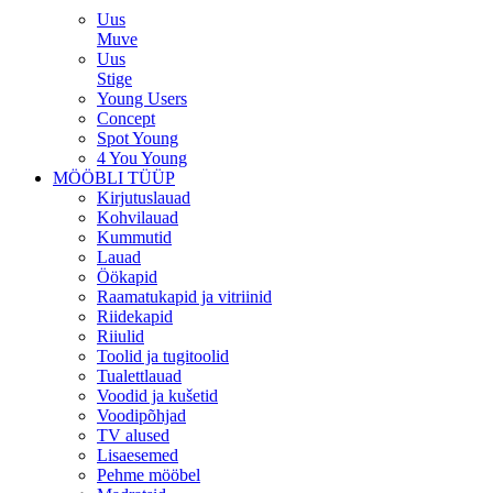
Uus
Muve
Uus
Stige
Young Users
Concept
Spot Young
4 You Young
MÖÖBLI TÜÜP
Kirjutuslauad
Kohvilauad
Kummutid
Lauad
Öökapid
Raamatukapid ja vitriinid
Riidekapid
Riiulid
Toolid ja tugitoolid
Tualettlauad
Voodid ja kušetid
Voodipõhjad
TV alused
Lisaesemed
Pehme mööbel