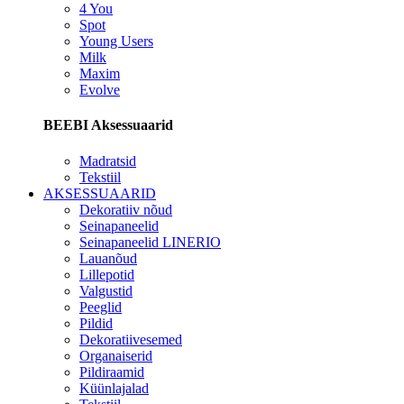
4 You
Spot
Young Users
Milk
Maxim
Evolve
BEEBI Aksessuaarid
Madratsid
Tekstiil
AKSESSUAARID
Dekoratiiv nõud
Seinapaneelid
Seinapaneelid LINERIO
Lauanõud
Lillepotid
Valgustid
Peeglid
Pildid
Dekoratiivesemed
Organaiserid
Pildiraamid
Küünlajalad