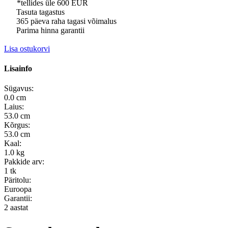
*tellides üle 600 EUR
Tasuta tagastus
365 päeva raha tagasi võimalus
Parima hinna garantii
Lisa ostukorvi
Lisainfo
Sügavus:
0.0 cm
Laius:
53.0 cm
Kõrgus:
53.0 cm
Kaal:
1.0 kg
Pakkide arv:
1 tk
Päritolu:
Euroopa
Garantii:
2 aastat