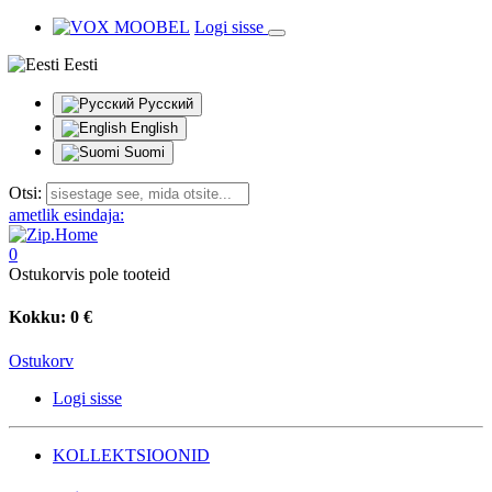
Logi sisse
Eesti
Русский
English
Suomi
Otsi:
ametlik esindaja:
0
Ostukorvis pole tooteid
Kokku:
0 €
Ostukorv
Logi sisse
KOLLEKTSIOONID