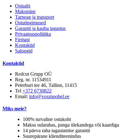
Ostuabi
Maksmine
Tarneag ja transport
Ostutingimused
Garantii ja kauba tagastus
Privaatsuspoliitika
Firmast
Kontaktid
Salongid
Kontaktid
Redcut Grupp OÜ
Reg. nr. 11534911
Peterburi tee 46, Tallinn, 11415
Tel
+372 6730822
Email:
info@voxmoobel.ee
Miks meie?
100% turvaline ostukoht
Maksa sularahas, panga ülekandega või kaardiga
14 päeva raha tagastamise garantii
Suurepärane klienditeenindus