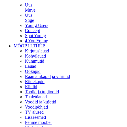
Uus
Muve
Uus
Stige
Young Users
Concept
Spot Young
4 You Young
MÖÖBLI TÜÜP
Kirjutuslauad
Kohvilauad
Kummutid
Lauad
Öökapid
Raamatukapid ja vitriinid
Riidekapid
Riiulid
Toolid ja tugitoolid
Tualettlauad
Voodid ja kušetid
Voodipõhjad
TV alused
Lisaesemed
Pehme mööbel