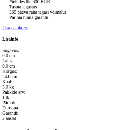
*tellides üle 600 EUR
Tasuta tagastus
365 päeva raha tagasi võimalus
Parima hinna garantii
Lisa ostukorvi
Lisainfo
Sügavus:
0.0 cm
Laius:
0.0 cm
Kõrgus:
54.0 cm
Kaal:
3.0 kg
Pakkide arv:
1 tk
Päritolu:
Euroopa
Garantii:
2 aastat