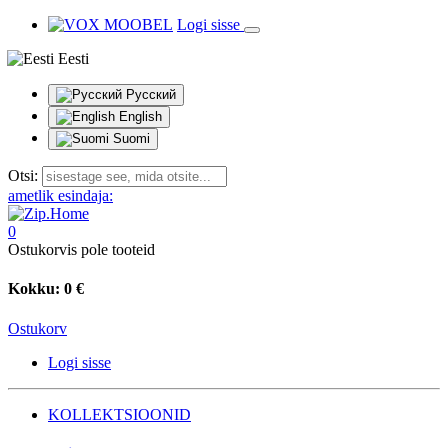
Logi sisse
Eesti
Русский
English
Suomi
Otsi:
ametlik esindaja:
0
Ostukorvis pole tooteid
Kokku:
0 €
Ostukorv
Logi sisse
KOLLEKTSIOONID