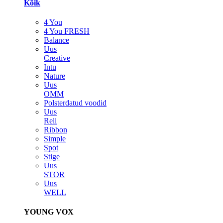
Kõik
4 You
4 You FRESH
Balance
Uus
Creative
Intu
Nature
Uus
OMM
Polsterdatud voodid
Uus
Reli
Ribbon
Simple
Spot
Stige
Uus
STOR
Uus
WELL
YOUNG VOX