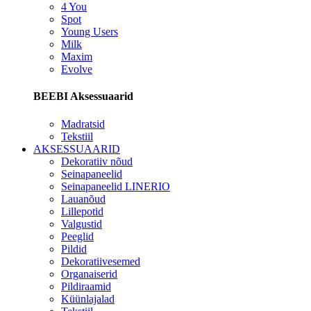
4 You
Spot
Young Users
Milk
Maxim
Evolve
BEEBI Aksessuaarid
Madratsid
Tekstiil
AKSESSUAARID
Dekoratiiv nõud
Seinapaneelid
Seinapaneelid LINERIO
Lauanõud
Lillepotid
Valgustid
Peeglid
Pildid
Dekoratiivesemed
Organaiserid
Pildiraamid
Küünlajalad