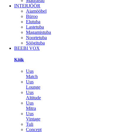
Madratsid
INTERJÖÖR
Aiamööbel
Büroo
Elutuba
Lastetuba
Magamistuba
Noortetuba
Söögituba
BEEBI VOX
Kõik
Uus
Match
Uus
Lounge
Uus
Altitude
Uus
Mitra
Uus
Vintage
Tuli
Concept