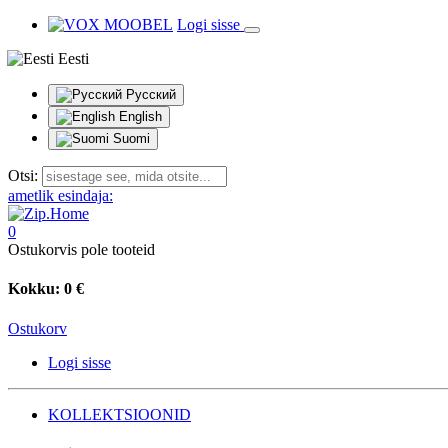
Logi sisse
Eesti
Русский
English
Suomi
Otsi:
ametlik esindaja:
0
Ostukorvis pole tooteid
Kokku:
0 €
Ostukorv
Logi sisse
KOLLEKTSIOONID