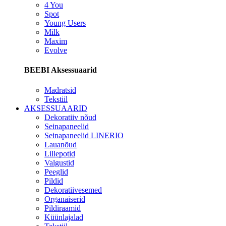
4 You
Spot
Young Users
Milk
Maxim
Evolve
BEEBI Aksessuaarid
Madratsid
Tekstiil
AKSESSUAARID
Dekoratiiv nõud
Seinapaneelid
Seinapaneelid LINERIO
Lauanõud
Lillepotid
Valgustid
Peeglid
Pildid
Dekoratiivesemed
Organaiserid
Pildiraamid
Küünlajalad