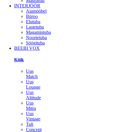
Madratsid
INTERJÖÖR
Aiamööbel
Büroo
Elutuba
Lastetuba
Magamistuba
Noortetuba
Söögituba
BEEBI VOX
Kõik
Uus
Match
Uus
Lounge
Uus
Altitude
Uus
Mitra
Uus
Vintage
Tuli
Concept