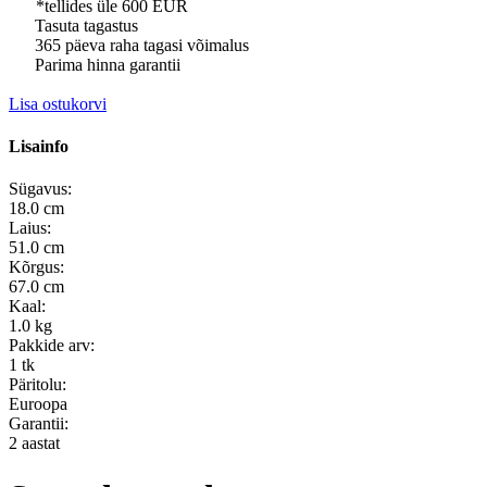
*tellides üle 600 EUR
Tasuta tagastus
365 päeva raha tagasi võimalus
Parima hinna garantii
Lisa ostukorvi
Lisainfo
Sügavus:
18.0 cm
Laius:
51.0 cm
Kõrgus:
67.0 cm
Kaal:
1.0 kg
Pakkide arv:
1 tk
Päritolu:
Euroopa
Garantii:
2 aastat