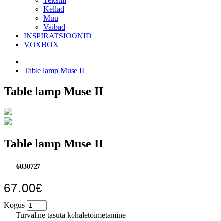
Tekstiil
Kellad
Muu
Vaibad
INSPIRATSIOONID
VOXBOX
Table lamp Muse II
Table lamp Muse II
Table lamp Muse II
6030727
67.00€
Kogus
Turvaline tasuta kohaletoimetamine