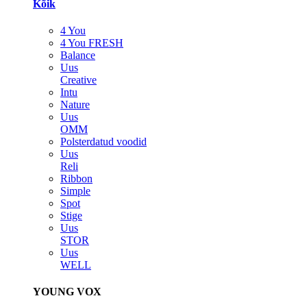
Kõik
4 You
4 You FRESH
Balance
Uus
Creative
Intu
Nature
Uus
OMM
Polsterdatud voodid
Uus
Reli
Ribbon
Simple
Spot
Stige
Uus
STOR
Uus
WELL
YOUNG VOX