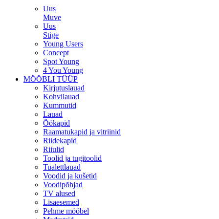
Uus
Muve
Uus
Stige
Young Users
Concept
Spot Young
4 You Young
MÖÖBLI TÜÜP
Kirjutuslauad
Kohvilauad
Kummutid
Lauad
Öökapid
Raamatukapid ja vitriinid
Riidekapid
Riiulid
Toolid ja tugitoolid
Tualettlauad
Voodid ja kušetid
Voodipõhjad
TV alused
Lisaesemed
Pehme mööbel