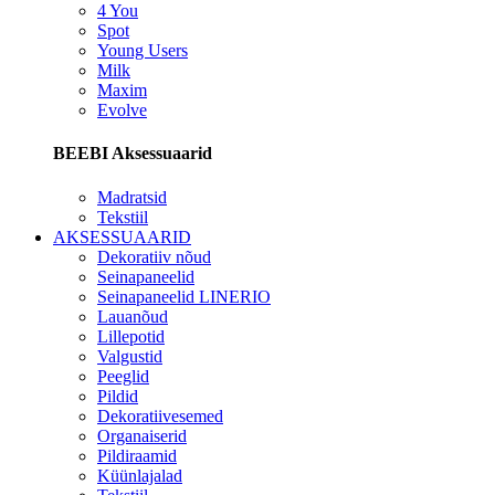
4 You
Spot
Young Users
Milk
Maxim
Evolve
BEEBI Aksessuaarid
Madratsid
Tekstiil
AKSESSUAARID
Dekoratiiv nõud
Seinapaneelid
Seinapaneelid LINERIO
Lauanõud
Lillepotid
Valgustid
Peeglid
Pildid
Dekoratiivesemed
Organaiserid
Pildiraamid
Küünlajalad