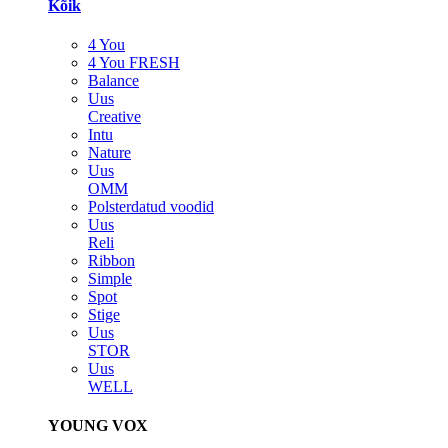
Kõik
4 You
4 You FRESH
Balance
Uus
Creative
Intu
Nature
Uus
OMM
Polsterdatud voodid
Uus
Reli
Ribbon
Simple
Spot
Stige
Uus
STOR
Uus
WELL
YOUNG VOX