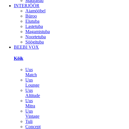
Madratsid
INTERJÖÖR
Aiamööbel
Büroo
Elutuba
Lastetuba
Magamistuba
Noortetuba
Söögituba
BEEBI VOX
Kõik
Uus
Match
Uus
Lounge
Uus
Altitude
Uus
Mitra
Uus
Vintage
Tuli
Concept