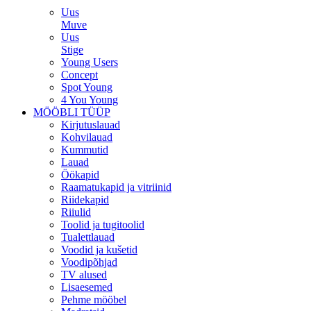
Uus
Muve
Uus
Stige
Young Users
Concept
Spot Young
4 You Young
MÖÖBLI TÜÜP
Kirjutuslauad
Kohvilauad
Kummutid
Lauad
Öökapid
Raamatukapid ja vitriinid
Riidekapid
Riiulid
Toolid ja tugitoolid
Tualettlauad
Voodid ja kušetid
Voodipõhjad
TV alused
Lisaesemed
Pehme mööbel