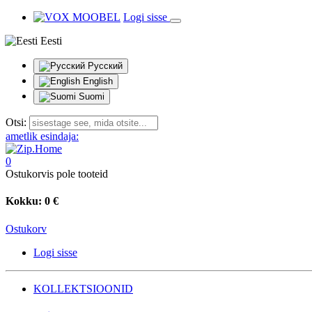
Logi sisse
Eesti
Русский
English
Suomi
Otsi:
ametlik esindaja:
0
Ostukorvis pole tooteid
Kokku:
0 €
Ostukorv
Logi sisse
KOLLEKTSIOONID