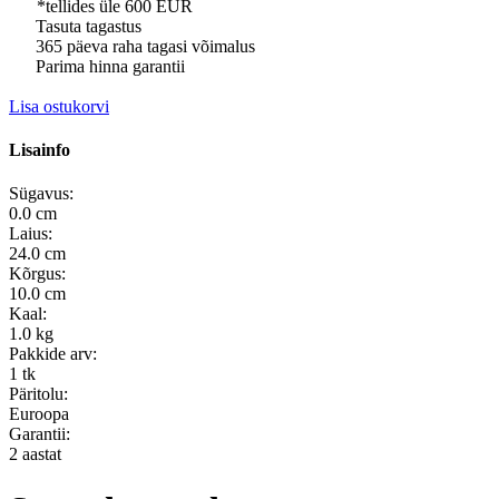
*tellides üle 600 EUR
Tasuta tagastus
365 päeva raha tagasi võimalus
Parima hinna garantii
Lisa ostukorvi
Lisainfo
Sügavus:
0.0 cm
Laius:
24.0 cm
Kõrgus:
10.0 cm
Kaal:
1.0 kg
Pakkide arv:
1 tk
Päritolu:
Euroopa
Garantii:
2 aastat