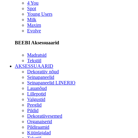
4 You
Spot
Young Users
Milk
Maxim
Evolve
BEEBI Aksessuaarid
Madratsid
Tekstiil
AKSESSUAARID
Dekoratiiv nõud
Seinapaneelid
Seinapaneelid LINERIO
Lauanõud
Lillepotid
Valgustid
Peeglid
Pildid
Dekoratiivesemed
Organaiserid
Pildiraamid
Küünlajalad