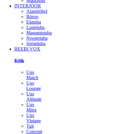
Madratsid
INTERJÖÖR
Aiamööbel
Büroo
Elutuba
Lastetuba
Magamistuba
Noortetuba
Söögituba
BEEBI VOX
Kõik
Uus
Match
Uus
Lounge
Uus
Altitude
Uus
Mitra
Uus
Vintage
Tuli
Concept