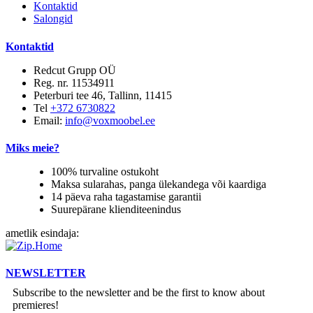
Kontaktid
Salongid
Kontaktid
Redcut Grupp OÜ
Reg. nr. 11534911
Peterburi tee 46, Tallinn, 11415
Tel
+372 6730822
Email:
info@voxmoobel.ee
Miks meie?
100% turvaline ostukoht
Maksa sularahas, panga ülekandega või kaardiga
14 päeva raha tagastamise garantii
Suurepärane klienditeenindus
ametlik esindaja:
NEWSLETTER
Subscribe to the newsletter and be the first to know about
premieres!