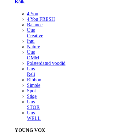
Kõik
4 You
4 You FRESH
Balance
Uus
Creative
Intu
Nature
Uus
OMM
Polsterdatud voodid
Uus
Reli
Ribbon
Simple
Spot
Stige
Uus
STOR
Uus
WELL
YOUNG VOX