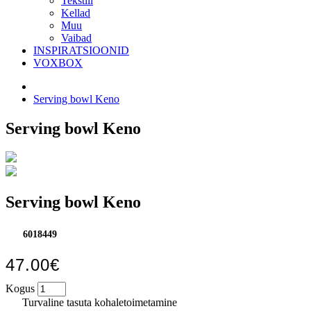
Tekstiil
Kellad
Muu
Vaibad
INSPIRATSIOONID
VOXBOX
Serving bowl Keno
Serving bowl Keno
Serving bowl Keno
6018449
47.00€
Kogus
Turvaline tasuta kohaletoimetamine