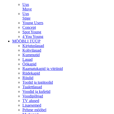
Uus
Muve
Uus
Stige
Young Users
Concept
Spot Young
4 You Young
MÖÖBLI TÜÜP
Kirjutuslauad
Kohvilauad
Kummutid
Lauad
Öökapid
Raamatukapid ja vitriinid
Riidekapid
Riiulid
Toolid ja tugitoolid
Tualettlauad
Voodid ja kušetid
Voodipõhjad
TV alused
Lisaesemed
Pehme mööbel