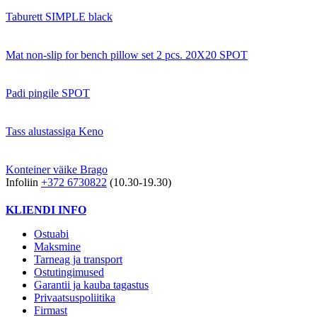
Taburett SIMPLE black
Mat non-slip for bench pillow set 2 pcs. 20X20 SPOT
Padi pingile SPOT
Tass alustassiga Keno
Konteiner väike Brago
Infoliin
+372 6730822
(10.30-19.30)
KLIENDI INFO
Ostuabi
Maksmine
Tarneag ja transport
Ostutingimused
Garantii ja kauba tagastus
Privaatsuspoliitika
Firmast