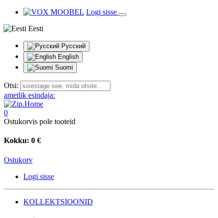
Logi sisse
Eesti
Русский
English
Suomi
Otsi:
ametlik esindaja:
0
Ostukorvis pole tooteid
Kokku:
0 €
Ostukorv
Logi sisse
KOLLEKTSIOONID