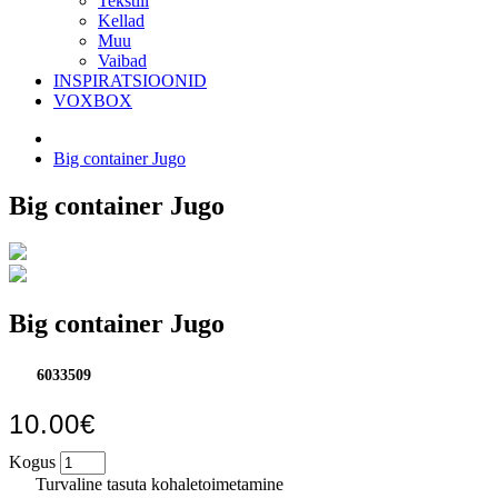
Tekstiil
Kellad
Muu
Vaibad
INSPIRATSIOONID
VOXBOX
Big container Jugo
Big container Jugo
Big container Jugo
6033509
10.00€
Kogus
Turvaline tasuta kohaletoimetamine