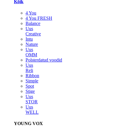
Kõik
4 You
4 You FRESH
Balance
Uus
Creative
Intu
Nature
Uus
OMM
Polsterdatud voodid
Uus
Reli
Ribbon
Simple
Spot
Stige
Uus
STOR
Uus
WELL
YOUNG VOX