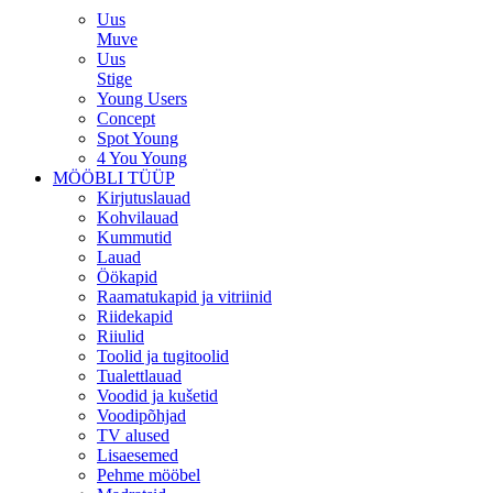
Uus
Muve
Uus
Stige
Young Users
Concept
Spot Young
4 You Young
MÖÖBLI TÜÜP
Kirjutuslauad
Kohvilauad
Kummutid
Lauad
Öökapid
Raamatukapid ja vitriinid
Riidekapid
Riiulid
Toolid ja tugitoolid
Tualettlauad
Voodid ja kušetid
Voodipõhjad
TV alused
Lisaesemed
Pehme mööbel