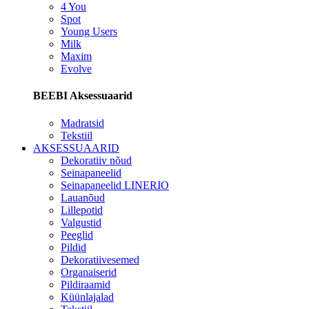
4 You
Spot
Young Users
Milk
Maxim
Evolve
BEEBI Aksessuaarid
Madratsid
Tekstiil
AKSESSUAARID
Dekoratiiv nõud
Seinapaneelid
Seinapaneelid LINERIO
Lauanõud
Lillepotid
Valgustid
Peeglid
Pildid
Dekoratiivesemed
Organaiserid
Pildiraamid
Küünlajalad