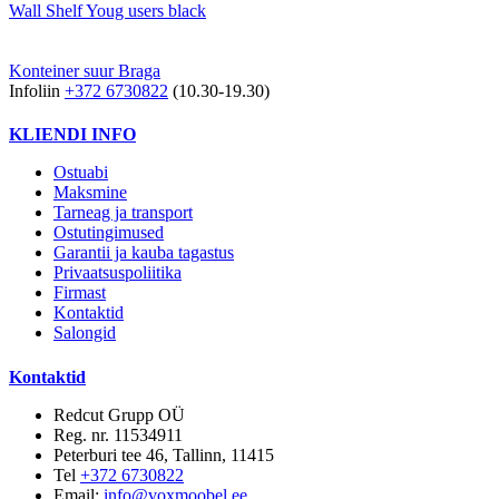
Wall Shelf Youg users black
Konteiner suur Braga
Infoliin
+372 6730822
(10.30-19.30)
KLIENDI INFO
Ostuabi
Maksmine
Tarneag ja transport
Ostutingimused
Garantii ja kauba tagastus
Privaatsuspoliitika
Firmast
Kontaktid
Salongid
Kontaktid
Redcut Grupp OÜ
Reg. nr. 11534911
Peterburi tee 46, Tallinn, 11415
Tel
+372 6730822
Email:
info@voxmoobel.ee