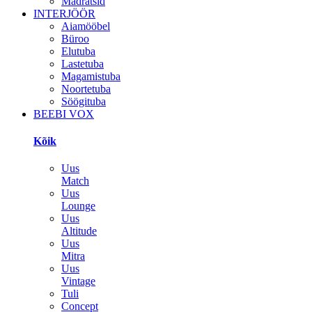
Madratsid
INTERJÖÖR
Aiamööbel
Büroo
Elutuba
Lastetuba
Magamistuba
Noortetuba
Söögituba
BEEBI VOX
Kõik
Uus
Match
Uus
Lounge
Uus
Altitude
Uus
Mitra
Uus
Vintage
Tuli
Concept