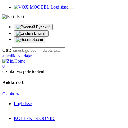
Logi sisse
Eesti
Русский
English
Suomi
Otsi:
ametlik esindaja:
0
Ostukorvis pole tooteid
Kokku:
0 €
Ostukorv
Logi sisse
KOLLEKTSIOONID