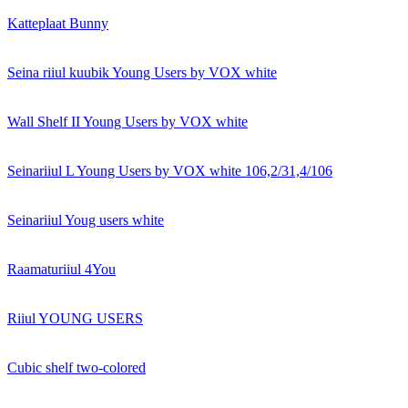
Katteplaat Bunny
Seina riiul kuubik Young Users by VOX white
Wall Shelf II Young Users by VOX white
Seinariiul L Young Users by VOX white 106,2/31,4/106
Seinariiul Youg users white
Raamaturiiul 4You
Riiul YOUNG USERS
Cubic shelf two-colored