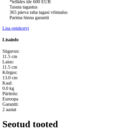
*tellides üle 600 EUR
Tasuta tagastus
365 päeva raha tagasi võimalus
Parima hinna garantii
Lisa ostukorvi
Lisainfo
Sügavus:
11.5 cm
Laius:
11.5 cm
Kõrgus:
13.0 cm
Kaal:
0.0 kg
Päritolu:
Euroopa
Garantii:
2 aastat
Seotud tooted