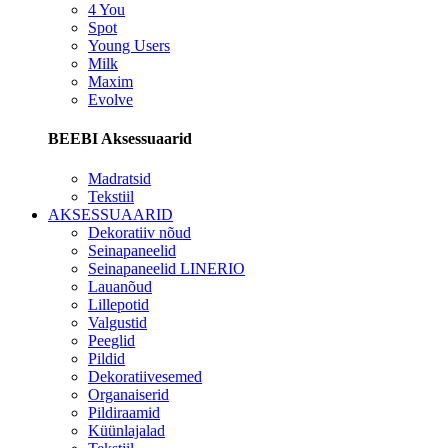
4 You
Spot
Young Users
Milk
Maxim
Evolve
BEEBI Aksessuaarid
Madratsid
Tekstiil
AKSESSUAARID
Dekoratiiv nõud
Seinapaneelid
Seinapaneelid LINERIO
Lauanõud
Lillepotid
Valgustid
Peeglid
Pildid
Dekoratiivesemed
Organaiserid
Pildiraamid
Küünlajalad