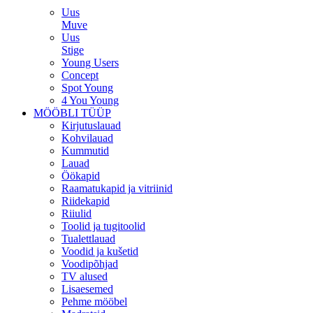
Uus
Muve
Uus
Stige
Young Users
Concept
Spot Young
4 You Young
MÖÖBLI TÜÜP
Kirjutuslauad
Kohvilauad
Kummutid
Lauad
Öökapid
Raamatukapid ja vitriinid
Riidekapid
Riiulid
Toolid ja tugitoolid
Tualettlauad
Voodid ja kušetid
Voodipõhjad
TV alused
Lisaesemed
Pehme mööbel