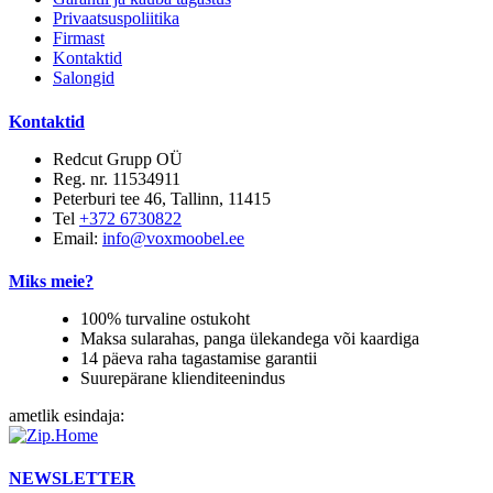
Privaatsuspoliitika
Firmast
Kontaktid
Salongid
Kontaktid
Redcut Grupp OÜ
Reg. nr. 11534911
Peterburi tee 46, Tallinn, 11415
Tel
+372 6730822
Email:
info@voxmoobel.ee
Miks meie?
100% turvaline ostukoht
Maksa sularahas, panga ülekandega või kaardiga
14 päeva raha tagastamise garantii
Suurepärane klienditeenindus
ametlik esindaja:
NEWSLETTER