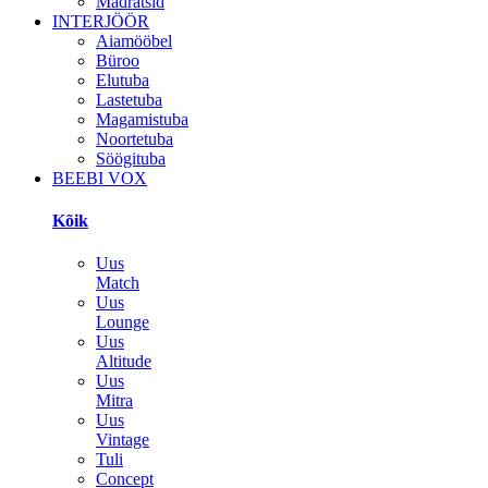
Madratsid
INTERJÖÖR
Aiamööbel
Büroo
Elutuba
Lastetuba
Magamistuba
Noortetuba
Söögituba
BEEBI VOX
Kõik
Uus
Match
Uus
Lounge
Uus
Altitude
Uus
Mitra
Uus
Vintage
Tuli
Concept