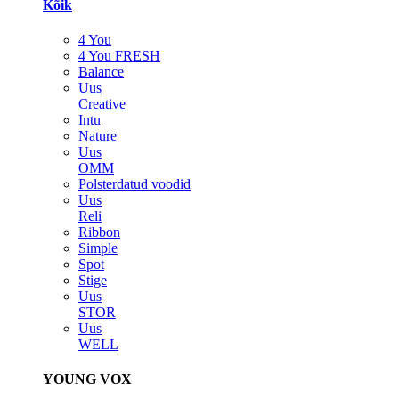
Kõik
4 You
4 You FRESH
Balance
Uus
Creative
Intu
Nature
Uus
OMM
Polsterdatud voodid
Uus
Reli
Ribbon
Simple
Spot
Stige
Uus
STOR
Uus
WELL
YOUNG VOX