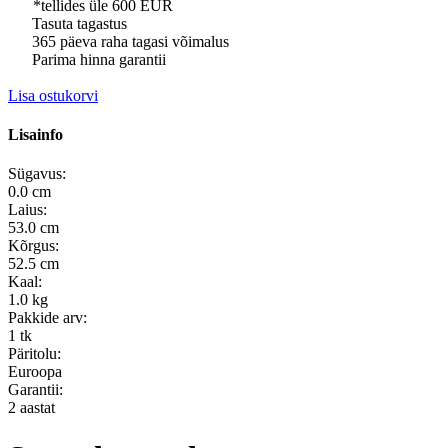
*tellides üle 600 EUR
Tasuta tagastus
365 päeva raha tagasi võimalus
Parima hinna garantii
Lisa ostukorvi
Lisainfo
Sügavus:
0.0 cm
Laius:
53.0 cm
Kõrgus:
52.5 cm
Kaal:
1.0 kg
Pakkide arv:
1 tk
Päritolu:
Euroopa
Garantii:
2 aastat