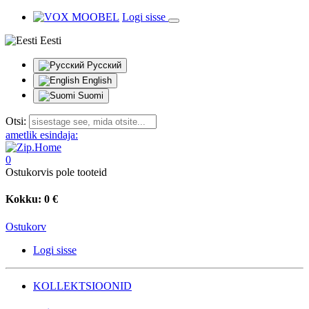
Logi sisse
Eesti
Русский
English
Suomi
Otsi:
ametlik esindaja:
0
Ostukorvis pole tooteid
Kokku:
0 €
Ostukorv
Logi sisse
KOLLEKTSIOONID