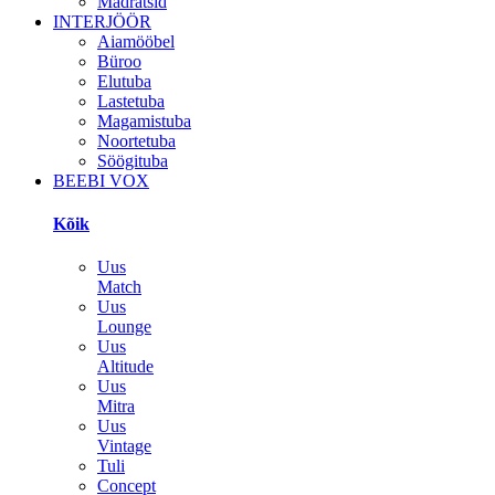
Madratsid
INTERJÖÖR
Aiamööbel
Büroo
Elutuba
Lastetuba
Magamistuba
Noortetuba
Söögituba
BEEBI VOX
Kõik
Uus
Match
Uus
Lounge
Uus
Altitude
Uus
Mitra
Uus
Vintage
Tuli
Concept