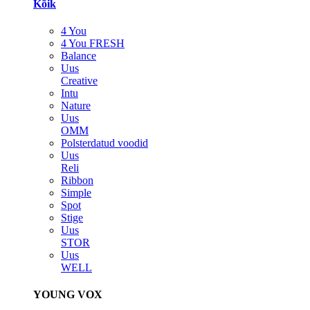
Kõik
4 You
4 You FRESH
Balance
Uus
Creative
Intu
Nature
Uus
OMM
Polsterdatud voodid
Uus
Reli
Ribbon
Simple
Spot
Stige
Uus
STOR
Uus
WELL
YOUNG VOX