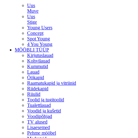
Uus
Muve
Uus
Stige
Young Users
Concept
Spot Young
4 You Young
MÖÖBLI TÜÜP
Kirjutuslauad
Kohvilauad
Kummutid
Lauad
Öökapid
Raamatukapid ja vitriinid
Riidekapid
Riiulid
Toolid ja tugitoolid
Tualettlauad
Voodid ja kušetid
Voodipõhjad
TV alused
Lisaesemed
Pehme mööbel