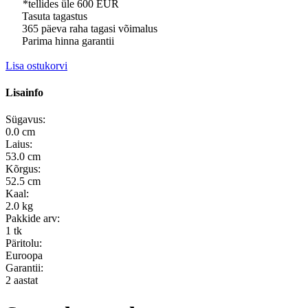
*tellides üle 600 EUR
Tasuta tagastus
365 päeva raha tagasi võimalus
Parima hinna garantii
Lisa ostukorvi
Lisainfo
Sügavus:
0.0 cm
Laius:
53.0 cm
Kõrgus:
52.5 cm
Kaal:
2.0 kg
Pakkide arv:
1 tk
Päritolu:
Euroopa
Garantii:
2 aastat