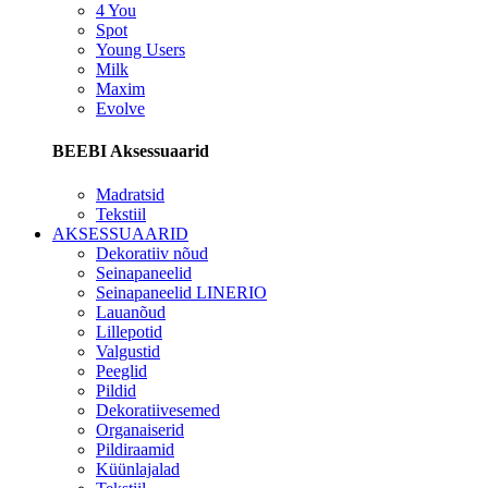
4 You
Spot
Young Users
Milk
Maxim
Evolve
BEEBI Aksessuaarid
Madratsid
Tekstiil
AKSESSUAARID
Dekoratiiv nõud
Seinapaneelid
Seinapaneelid LINERIO
Lauanõud
Lillepotid
Valgustid
Peeglid
Pildid
Dekoratiivesemed
Organaiserid
Pildiraamid
Küünlajalad