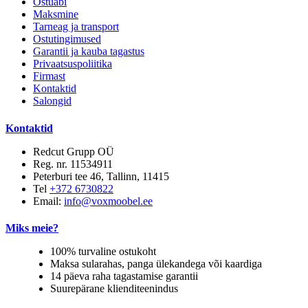
Ostuabi
Maksmine
Tarneag ja transport
Ostutingimused
Garantii ja kauba tagastus
Privaatsuspoliitika
Firmast
Kontaktid
Salongid
Kontaktid
Redcut Grupp OÜ
Reg. nr. 11534911
Peterburi tee 46, Tallinn, 11415
Tel
+372 6730822
Email:
info@voxmoobel.ee
Miks meie?
100% turvaline ostukoht
Maksa sularahas, panga ülekandega või kaardiga
14 päeva raha tagastamise garantii
Suurepärane klienditeenindus