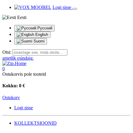
Logi sisse
Eesti
Русский
English
Suomi
Otsi:
ametlik esindaja:
0
Ostukorvis pole tooteid
Kokku:
0 €
Ostukorv
Logi sisse
KOLLEKTSIOONID