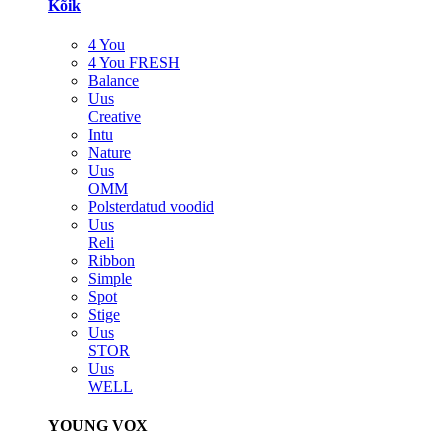
Kõik
4 You
4 You FRESH
Balance
Uus
Creative
Intu
Nature
Uus
OMM
Polsterdatud voodid
Uus
Reli
Ribbon
Simple
Spot
Stige
Uus
STOR
Uus
WELL
YOUNG VOX