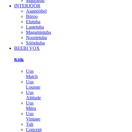
Madratsid
INTERJÖÖR
Aiamööbel
Büroo
Elutuba
Lastetuba
Magamistuba
Noortetuba
Söögituba
BEEBI VOX
Kõik
Uus
Match
Uus
Lounge
Uus
Altitude
Uus
Mitra
Uus
Vintage
Tuli
Concept