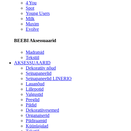
4 You
Spot
Young Users
Milk
Maxim
Evolve
BEEBI Aksessuaarid
Madratsid
Tekstiil
AKSESSUAARID
Dekoratiiv nõud
Seinapaneelid
Seinapaneelid LINERIO
Lauanõud
Lillepotid
Valgustid
Peeglid
Pildid
Dekoratiivesemed
Organaiserid
Pildiraamid
Küünlajalad