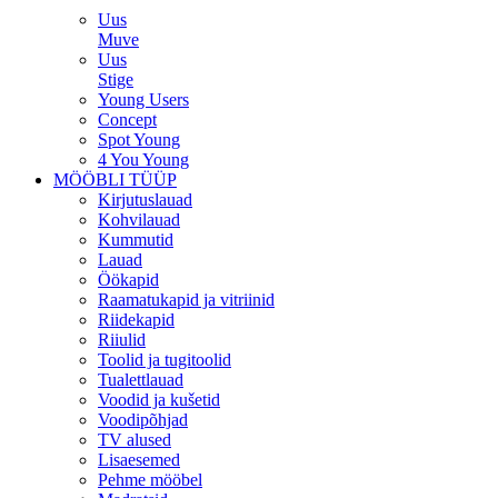
Uus
Muve
Uus
Stige
Young Users
Concept
Spot Young
4 You Young
MÖÖBLI TÜÜP
Kirjutuslauad
Kohvilauad
Kummutid
Lauad
Öökapid
Raamatukapid ja vitriinid
Riidekapid
Riiulid
Toolid ja tugitoolid
Tualettlauad
Voodid ja kušetid
Voodipõhjad
TV alused
Lisaesemed
Pehme mööbel