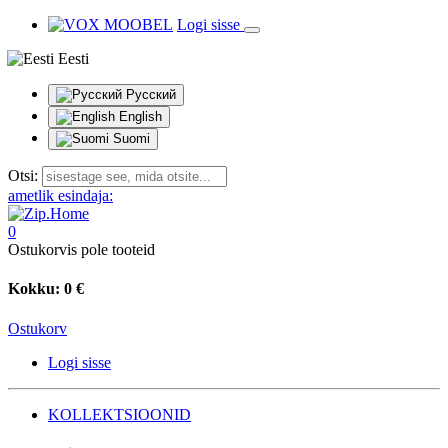
Logi sisse
Eesti
Русский
English
Suomi
Otsi:
ametlik esindaja:
0
Ostukorvis pole tooteid
Kokku:
0 €
Ostukorv
Logi sisse
KOLLEKTSIOONID