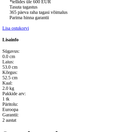
*tellides üle 600 EUR
Tasuta tagastus
365 päeva raha tagasi võimalus
Parima hinna garantii
Lisa ostukorvi
Lisainfo
Sügavus:
0.0 cm
Laius:
53.0 cm
Kõrgus:
52.5 cm
Kaal:
2.0 kg
Pakkide arv:
1 tk
Päritolu:
Euroopa
Garantii:
2 aastat